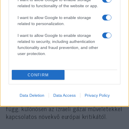
költségek töredékéért.
related to functionality of the website or app.
I want to allow Google to enable storage
related to personalization.
Megérkezett a jövő: Lézervédelmet
kapnak az izraeli hadsereg harci
helikopterei
I want to allow Google to enable storage
related to security, including authentication
functionality and fraud prevention, and other
Nyitott kérdések
user protection.
Izrael lézertechnológiájának előnyei nemcsak
taktikai, hanem pénzügyi szempontból is
CONFIRM
jelentősek. Joav Turgeman, a Rafael
vezérigazgatója azonban elismerte, hogy az
Data Deletion
Data Access
Privacy Policy
export sikere geopolitikai szempontoktól is
függ, különösen az izraeli gázai műveletekkel
kapcsolatos növekvő európai kritikától.