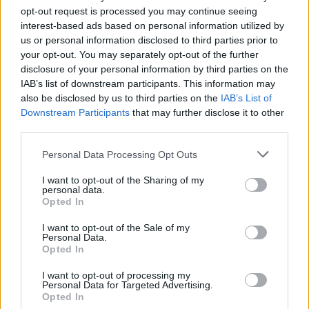
opt-out request is processed you may continue seeing
interest-based ads based on personal information utilized by
us or personal information disclosed to third parties prior to
your opt-out. You may separately opt-out of the further
disclosure of your personal information by third parties on the
IAB’s list of downstream participants. This information may
also be disclosed by us to third parties on the
IAB’s List of
Downstream Participants
that may further disclose it to other
third parties.
Please note that this website/app uses one or more Google
Personal Data Processing Opt Outs
services and may gather and store information including but
not limited to your visit or usage behaviour. You may click to
I want to opt-out of the Sharing of my
personal data.
grant or deny consent to Google and its third-party tags to
Opted In
use your data for below specified purposes in below Google
consent section.
I want to opt-out of the Sale of my
Personal Data.
A lézerfegyver nem egy lövéssel pusztítja el
Opted In
az ellenséges drónokat, hanem hőt
I want to opt-out of processing my
összpontosít a drón szárnyára vagy törzsére,
Personal Data for Targeted Advertising.
amíg az le nem zuhan. Az elfogás költsége
Opted In