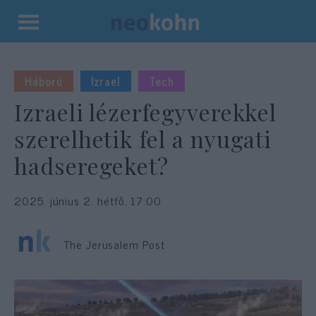
Kilépés
a
tartalomba
Háború
Izrael
Tech
Izraeli lézerfegyverekkel
szerelhetik fel a nyugati
hadseregeket?
2025. június 2. hétfő, 17:00
The Jerusalem Post