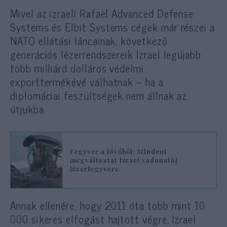
Mivel az izraeli Rafael Advanced Defense
Systems és Elbit Systems cégek már részei a
NATO ellátási láncainak, következő
generációs lézerrendszereik Izrael legújabb
több milliárd dolláros védelmi
exporttermékévé válhatnak – ha a
diplomáciai feszültségek nem állnak az
útjukba.
Fegyver a jövőből: Mindent
megváltoztat Izrael vadonatúj
lézerfegyvere
Annak ellenére, hogy 2011 óta több mint 10
000 sikeres elfogást hajtott végre, Izrael