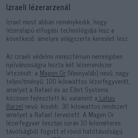
Izraeli lézerarzenál
Izrael most abban reménykedik, hogy
lézeralapú elfogási technológiája lesz a
következő, amelyre világszerte kereslet lesz.
Az izraeli védelmi minisztérium nemrégiben
nyilvánosságra hozta két lézerrendszer
létezését: a
Magen Or
(Vasnyaláb) nevű, nagy
teljesítményű, 100 kilowattos lézerfegyverét,
amelyet a Rafael és az Elbit Systems
közösen fejlesztett ki, valamint a
Lahav
Barzel
nevű, kisebb, 30 kilowattos rendszert,
amelyet a Rafael tervezett. A Magen Or
lézerfegyver tesztjei során 10 kilométeres
távolságból fogott el rövid hatótávolságú