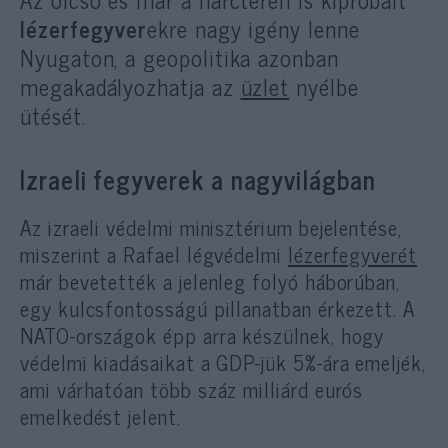
lézerfegyver
ekre nagy igény lenne
Nyugaton, a geopolitika azonban
megakadályozhatja az
üzlet
nyélbe
ütését.
Izraeli fegyverek a nagyvilágban
Az izraeli védelmi minisztérium bejelentése,
miszerint a Rafael légvédelmi
lézerfegyverét
már bevetették a jelenleg folyó háborúban,
egy kulcsfontosságú pillanatban érkezett. A
NATO-országok épp arra készülnek, hogy
védelmi kiadásaikat a GDP-jük 5%-ára emeljék,
ami várhatóan több száz milliárd eurós
emelkedést jelent.