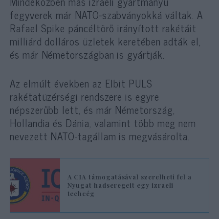
Mindeközben más izraeli gyártmányú
fegyverek már NATO-szabványokká váltak. A
Rafael Spike páncéltörő irányított rakétáit
milliárd dolláros üzletek keretében adták el,
és már Németországban is gyártják.
Az elmúlt években az Elbit PULS
rakétatüzérségi rendszere is egyre
népszerűbb lett, és már Németország,
Hollandia és Dánia, valamint több meg nem
nevezett NATO-tagállam is megvásárolta.
A CIA támogatásával szerelheti fel a
Nyugat hadseregeit egy izraeli
techcég