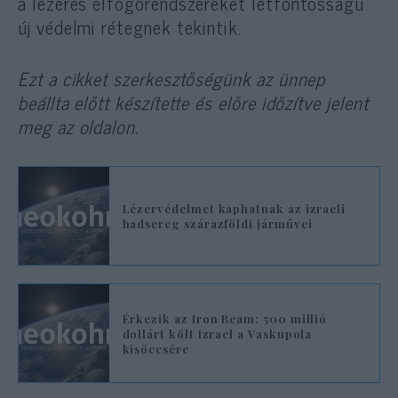
a lézeres elfogórendszereket létfontosságú
új védelmi rétegnek tekintik.
Ezt a cikket szerkesztőségünk az ünnep
beállta előtt készítette és előre időzítve jelent
meg az oldalon.
Lézervédelmet kaphatnak az izraeli
hadsereg szárazföldi járművei
Érkezik az Iron Beam: 500 millió
dollárt költ Izrael a Vaskupola
kisöccsére