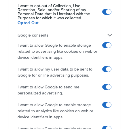
csupán néhány dollár (!), amely mindössze a
I want to opt-out of Collection, Use,
lézerhez szükséges áramra korlátozódik.
Retention, Sale, and/or Sharing of my
Personal Data that Is Unrelated with the
Purposes for which it was collected.
Opted Out
Ezzel szemben az
elfogó rakéták
Google consents
használata akár több százezer
I want to allow Google to enable storage
dollárba kerülhet bevetésenként.
related to advertising like cookies on web or
device identifiers in apps.
I want to allow my user data to be sent to
Mivel a hadviselés egyre inkább a
Google for online advertising purposes.
dróntechnológiára támaszkodik – ami
I want to allow Google to send me
leginkább Ukrajnában és Oroszországban
personalized advertising.
látható, ahol hetente több száz drónnal
végrehajtott csapás történik –, Izrael lézeres
I want to allow Google to enable storage
related to analytics like cookies on web or
védelmi rendszerei ritka lehetőséget kínálnak:
device identifiers in apps.
bizonyított harctéri eredményeket a jelenlegi
I want to allow Google to enable storage