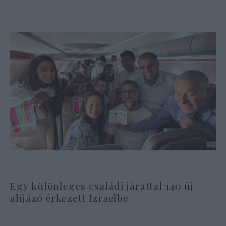
Egy különleges családi járattal 140 új
alijázó érkezett Izraelbe