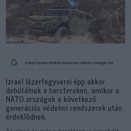
A legfrissebb hírekért kövessen minket a Google-ön!
Izrael lézerfegyverei épp akkor
debütálnak a harctereken, amikor a
NATO országok a következő
generációs védelmi rendszerek után
érdeklődnek.
Az olcsó és már a harctéren is kipróbált