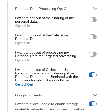
Please note that this website/app uses one or more Google
Personal Data Processing Opt Outs
services and may gather and store information including but
not limited to your visit or usage behaviour. You may click to
I want to opt-out of the Sharing of my
personal data.
grant or deny consent to Google and its third-party tags to
Opted In
use your data for below specified purposes in below Google
consent section.
I want to opt-out of the Sale of my
Personal Data.
Opted In
I want to opt-out of processing my
Nemrég érkezett Tunéziából
Personal Data for Targeted Advertising.
Opted In
Európába a nizzai merénylő
I want to opt-out of Collection, Use,
2020. október 30.
Retention, Sale, and/or Sharing of my
Personal Data that Is Unrelated with the
Purposes for which it was collected.
Opted Out
Google consents
I want to allow Google to enable storage
related to advertising like cookies on web or