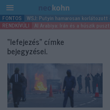
Kilépés
WSJ: Putyin hamarosan korlátozott
a
Al Arabiya: Irán és a húszik pus
tartalomba
“lefejezés”
címke
bejegyzései.