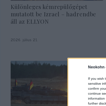
Különleges kémrepülőgépet
mutatott be Izrael – hadrendbe
áll az ELLYON
2026. július 21.
Neokohn 
If you wish 
sensitive in
confirm you
continue se
information 
further disc