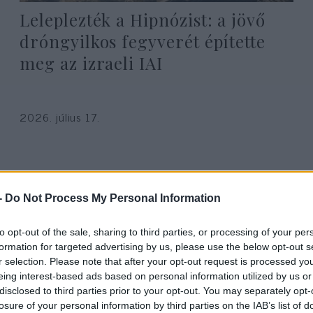
Leleplezték a Hipnózist: a jövő
dróngyilkos fegyverét építette
meg az izraeli IAI
2026. július 17.
-
Do Not Process My Personal Information
to opt-out of the sale, sharing to third parties, or processing of your per
formation for targeted advertising by us, please use the below opt-out s
r selection. Please note that after your opt-out request is processed y
eing interest-based ads based on personal information utilized by us or
disclosed to third parties prior to your opt-out. You may separately opt-
losure of your personal information by third parties on the IAB’s list of