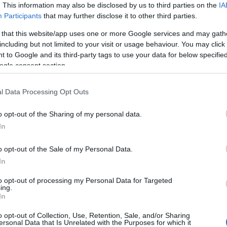
. This information may also be disclosed by us to third parties on the
IA
Participants
that may further disclose it to other third parties.
Hadrendbe áll az Opal – így
 that this website/app uses one or more Google services and may gath
including but not limited to your visit or usage behaviour. You may click 
forradalmasítaná Izrael az új
 to Google and its third-party tags to use your data for below specifi
generációs hadviselést
ogle consent section.
l Data Processing Opt Outs
2026. június 16.
o opt-out of the Sharing of my personal data.
In
o opt-out of the Sale of my Personal Data.
In
to opt-out of processing my Personal Data for Targeted
ing.
In
o opt-out of Collection, Use, Retention, Sale, and/or Sharing
ersonal Data that Is Unrelated with the Purposes for which it