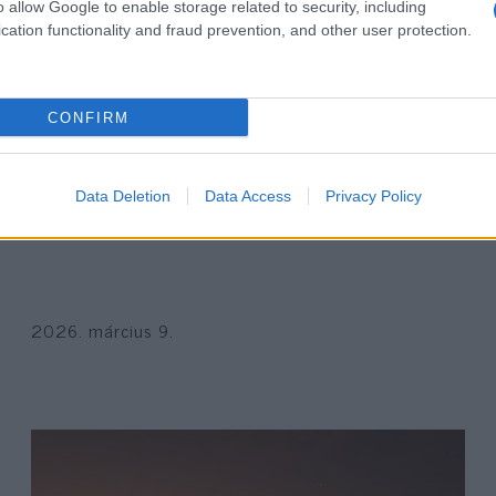
o allow Google to enable storage related to security, including
cation functionality and fraud prevention, and other user protection.
CONFIRM
1000 tonna új amerikai fegyvert
Data Deletion
Data Access
Privacy Policy
kapott az izraeli hadsereg
2026. március 9.