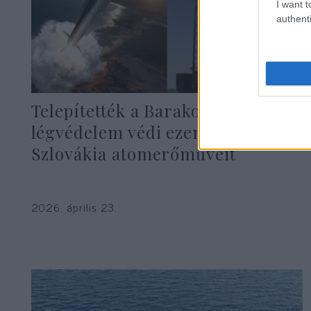
I want t
authenti
Telepítették a Barakot – izraeli
légvédelem védi ezentúl
Szlovákia atomerőműveit
2026. április 23.