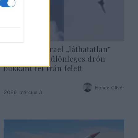
Bevetették Izrael „láthatatlan”
fegyverét – különleges drón
bukkant fel Irán felett
Hende Olivér
2026. március 3.