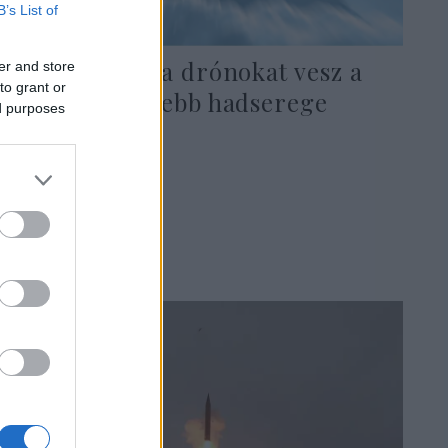
B’s List of
Izraeli Hárpia drónokat vesz a
er and store
to grant or
világ legerősebb hadserege
ed purposes
2026. június 11.