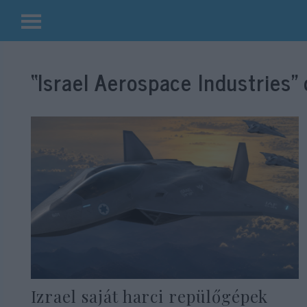
Kilépés
a
“Israel Aerospace Industries”
tartalomba
Izrael saját harci repülőgépek