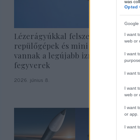
was col
Opted 
Google 
Lézerágyúkkal felszerelt
I want t
web or d
repülőgépek és mini drónok – itt
vannak a legújabb izraeli
I want t
purpose
fegyverek
I want 
2026. június 8.
I want t
web or d
I want t
or app.
I want t