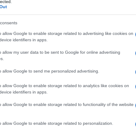
lected.
Out
consents
Hadrendbe áll a Gyémánt-
o allow Google to enable storage related to advertising like cookies on
evice identifiers in apps.
rendszer – Izrael ezzel
forradalmasítaná a tengeri
o allow my user data to be sent to Google for online advertising
s.
hadviselést
to allow Google to send me personalized advertising.
2026. május 20.
o allow Google to enable storage related to analytics like cookies on
evice identifiers in apps.
o allow Google to enable storage related to functionality of the website
o allow Google to enable storage related to personalization.