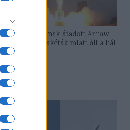
Németországnak átadott Arrow
légvédelmi rakéták miatt áll a bál
Izraelben
2026. április 29.