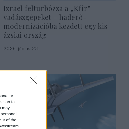
Izrael felturbózza a „Kfir”
vadászgépeket – haderő-
modernizációba kezdett egy kis
ázsiai ország
2026. június 23.
sonal or
ection to
ou may
 personal
out of the
 downstream