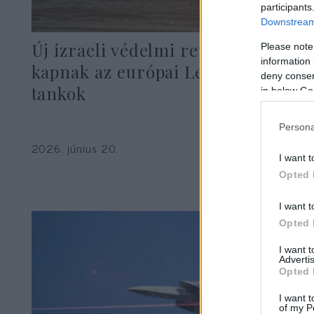
participants
Downstream 
Új izraeli védelmi rendszert
Please note
information 
kapnak az európai Leopard
deny consent
tankok
in below Go
Persona
2026. június 20.
I want t
Opted 
I want t
Opted 
I want 
Advertis
Opted 
I want t
of my P