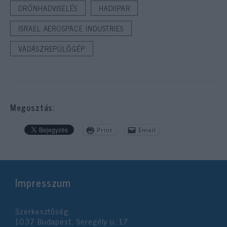
DRÓNHADVISELÉS
HADIIPAR
ISRAEL AEROSPACE INDUSTRIES
VADÁSZREPÜLŐGÉP
Megosztás:
Print
Email
Impresszum
Szerkesztőség:
1037 Budapest, Seregély u. 17.