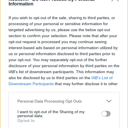
Information
Érkezik a Ravenstorm: futurisztikus
harci repülőgépet épít Európának az
If you wish to opt-out of the sale, sharing to third parties, or
Airbus
processing of your personal or sensitive information for
targeted advertising by us, please use the below opt-out
section to confirm your selection. Please note that after your
A hatodik generációs platformokra
opt-out request is processed you may continue seeing
szabva
interest-based ads based on personal information utilized by
us or personal information disclosed to third parties prior to
your opt-out. You may separately opt-out of the further
Az OPAL alapjaira épülő
OPAL-NG
egységes,
disclosure of your personal information by third parties on the
több hadszíntérre kiterjedő helyzetképet
IAB’s list of downstream participants. This information may
also be disclosed by us to third parties on the
IAB’s List of
biztosít a légi, szárazföldi és tengeri erők
Downstream Participants
that may further disclose it to other
számára.
third parties.
Please note that this website/app uses one or more Google
Personal Data Processing Opt Outs
Mesterséges intelligenciát használ az adatok
services and may gather and store information including but
feldolgozására, priorizálására és a
not limited to your visit or usage behaviour. You may click to
I want to opt-out of the Sharing of my
personal data.
döntéshozatal támogatására, különösen az
grant or deny consent to Google and its third-party tags to
Opted In
use your data for below specified purposes in below Google
ember-drón együttműködés és a