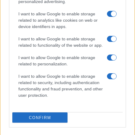
personalized advertising.
Elképesztő hír: saját hatodik
generációs vadászrepülőgépet épít a
I want to allow Google to enable storage
német hadiipar
related to analytics like cookies on web or
device identifiers in apps.
I want to allow Google to enable storage
Hadrendbe áll a Gyémánt-rendszer –
related to functionality of the website or app.
Izrael ezzel forradalmasítaná a tengeri
hadviselést
I want to allow Google to enable storage
related to personalization.
I want to allow Google to enable storage
related to security, including authentication
functionality and fraud prevention, and other
user protection.
CONFIRM