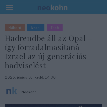
Kilépés
a
tartalomba
Háború
Izrael
Tech
Hadrendbe áll az Opal –
így forradalmasítaná
Izrael az új generációs
hadviselést
2026. június 16. kedd, 14:00
Neokohn