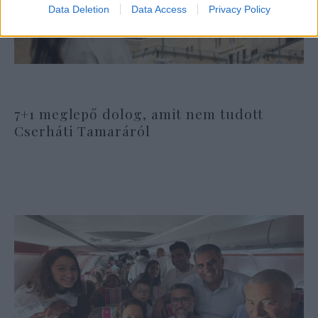
Data Deletion
Data Access
Privacy Policy
7+1 meglepő dolog, amit nem tudott
Cserháti Tamaráról