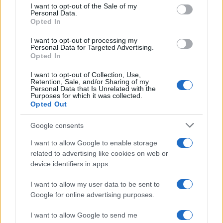
consent section.
I want to opt-out of the Sale of my
„
Collaborative Combat Aircraft
” (CCA) típusú
Personal Data.
Opted In
műveletek esetében. Az IAI szerint a rendszer
kifejezetten a 6. generációs harci
I want to opt-out of processing my
Personal Data for Targeted Advertising.
repülőgépekhez készült, ugyanakkor
Opted In
kompatibilis a jelenlegi NATO-szabványokkal
I want to opt-out of Collection, Use,
is, például a Link 16 adatkapcsolattal.
Retention, Sale, and/or Sharing of my
Personal Data that Is Unrelated with the
Purposes for which it was collected.
Opted Out
Bár ilyen 6. generációs repülőgépek még nem
állnak rendszerben, több ország – köztük az
Google consents
Egyesült Államok
, az
Egyesült Királyság
,
I want to allow Google to enable storage
Olaszország, Japán, valamint a hírek szerint
related to advertising like cookies on web or
Kína
is – saját fejlesztési programokban
device identifiers in apps.
dolgozik az első ilyen típusú harci
I want to allow my user data to be sent to
repülőgépek létrehozásán.
Google for online advertising purposes.
I want to allow Google to send me