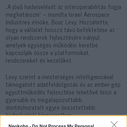
„A jövő hadviselését az interoperabilitás fogja
meghatározni” – mondta Israel Aerospace
Industries elnöke, Boaz Levy. Hozzátette,
hogy a vállalat hosszú távú befektetése az
olyan rendszerek fejlesztésére irányul,
amelyek egységes működési keretbe
kapcsolják össze a platformokat,
rendszereket és kezelőket.
Levy szerint a mesterséges intelligenciával
támogatott adatfeldolgozás és az ember-gép
együttműködés fejlesztése lehetővé teszi a
gyorsabb és megalapozottabb
döntéshozatalt egyre összetettebb
hadműveleti környezetben.
Neokohn -
Do Not Process My Personal