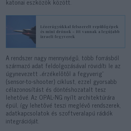
katonai eszközök között.
Lézerágyúkkal felszerelt repülőgépek
és mini drónok – itt vannak a legújabb
izraeli fegyverek
A rendszer nagy mennyiségű, több forrásból
származó adat feldolgozásával rövidíti le az
úgynevezett „érzékelőtől a fegyverig”
(sensor-to-shooter) ciklust, ezzel gyorsabb
célazonosítást és döntéshozatalt tesz
lehetővé. Az OPAL-NG nyílt architektúrára
épül, így lehetővé teszi meglévő rendszerek,
adatkapcsolatok és szoftveralapú rádiók
integrációját.