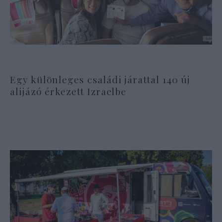
Egy különleges családi járattal 140 új
alijázó érkezett Izraelbe