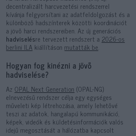
decentralizált harcvezetési rendszerrel
kívánja felgyorsítani az adatfeldolgozást és a
különböző hadszínterek közötti koordinációt
a jövő harci rendszereiben. Az új generációs
hadviselés
re tervezett rendszert a
2026-os
berlini ILA
kiállításon
mutatták be
.
Hogyan fog kinézni a jövő
hadviselése?
Az
OPAL Next Generation
(OPAL-NG)
elnevezésű rendszer célja egy egységes
műveleti kép létrehozása, amely lehetővé
teszi az adatok, hangalapú kommunikáció,
képek, videók és küldetésinformációk valós
idejű megosztását a hálózatba kapcsolt