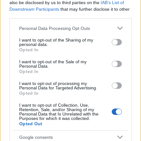
also be disclosed by us to third parties on the
IAB’s List of
bemutatott FCAS-vadászgép terveitől. Míg a
Downstream Participants
that may further disclose it to other
korábbi elképzelések egy hagyományosabb,
third parties.
kéthajtóműves, lambda szárnyú konstrukciót
Please note that this website/app uses one or more Google
Personal Data Processing Opt Outs
ábrázoltak, az új látványterveken egy teljesen
services and may gather and store information including but
más kialakítású repülőgép látható.
not limited to your visit or usage behaviour. You may click to
I want to opt-out of the Sharing of my
personal data.
grant or deny consent to Google and its third-party tags to
Opted In
use your data for below specified purposes in below Google
consent section.
I want to opt-out of the Sale of my
Personal Data.
Izrael segítségével teszik még
Opted In
halálosabbá a német Eurofighter
vadászrepülőgépeket
I want to opt-out of processing my
Personal Data for Targeted Advertising.
Opted In
A gép „sirályszárnyat” kapott, amelyben
I want to opt-out of Collection, Use,
többen már most felfedezni vélik a
Retention, Sale, and/or Sharing of my
Personal Data that Is Unrelated with the
hasonlóságot az amerikai Boeing
F-47-es
Purposes for which it was collected.
hatodik generációs vadászgép-koncepciójával,
Opted Out
bár egyelőre nem tudni, hogy a bemutatott
Google consents