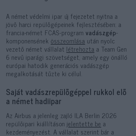
A német védelmi ipar új fejezetet nyitna a
jövő harci repülőgépeinek fejlesztésében: a
francia-német FCAS-program
vadászgép
-
komponensének
összeomlása
után nyolc
vezető német vállalat
létrehozta
a Team Gen
6 nevű iparági szövetséget, amely egy önálló
európai hatodik generációs vadászgép
megalkotását tűzte ki célul.
Saját vadászrepülőgéppel rukkol elő
a német hadiipar
Az Airbus a jelenleg zajló ILA Berlin 2026
repülőipari kiállításon
jelentette be
a
kezdeményezést. A vállalat szerint bár a