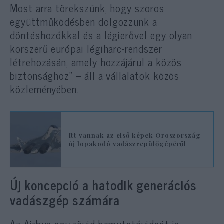
Most arra törekszünk, hogy szoros
együttműködésben dolgozzunk a
döntéshozókkal és a légierővel egy olyan
korszerű európai légiharc-rendszer
létrehozásán, amely hozzájárul a közös
biztonsághoz” – áll a vállalatok közös
közleményében.
Itt vannak az első képek Oroszország
új lopakodó vadászrepülőgépéről
Új koncepció a hatodik generációs
vadászgép számára