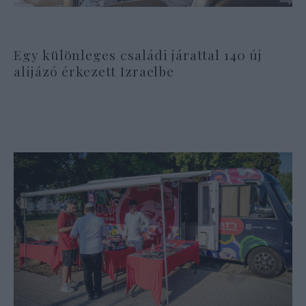
Egy különleges családi járattal 140 új
alijázó érkezett Izraelbe