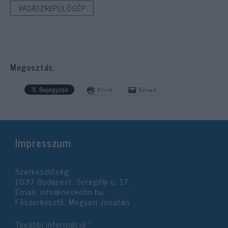
VADÁSZREPÜLŐGÉP
Megosztás:
Print
Email
Impresszum
Szerkesztőség:
1037 Budapest, Seregély u. 17.
Email:
info@neokohn.hu
Főszerkesztő: Megyeri Jonatán
További információ »