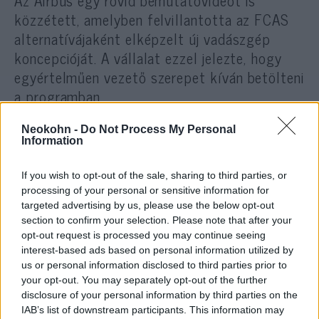
Az Airbus egy rövid bemutatóvideót is
közzétett, amelyben felvillantotta az FCAS
alternatívájaként elképzelt új vadászgép
koncepcióját. A vállalat ezzel jelezte, hogy
egyértelműen vezető szerepet kíván betölteni
a programban.
Neokohn -
Do Not Process My Personal
A videó az Airbus korábbi katonai
Information
fejlesztéseire – köztük az
Eurofighter
Typhoonra
, a Dornier drónra, a LOUT lopakodó
If you wish to opt-out of the sale, sharing to third parties, or
UAV-kísérleti platformra, az A330 MRTT légi
processing of your personal or sensitive information for
targeted advertising by us, please use the below opt-out
utántöltő repülőgépre és az EADS
section to confirm your selection. Please note that after your
Barracudára – építve hangsúlyozza, hogy
a
opt-out request is processed you may continue seeing
szükséges technológiai alapok már
interest-based ads based on personal information utilized by
us or personal information disclosed to third parties prior to
rendelkezésre állnak
.
your opt-out. You may separately opt-out of the further
disclosure of your personal information by third parties on the
Az új koncepció jelentősen eltér a korábban
IAB’s list of downstream participants. This information may