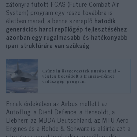
zátonyra futott FCAS (Future Combat Air
System) program egy része továbbra is
életben marad, a benne szereplő
hatodik
generációs harci repülőgép fejlesztéséhez
azonban egy rugalmasabb és hatékonyabb
ipari struktúrára van szükség
.
Csúnyán összevesztek Európa urai –
végleg becsődölt a francia-német
vadászgép-program
Ennek érdekében az Airbus mellett az
Autoflug, a Diehl Defence, a Hensoldt, a
Liebherr, az MBDA Deutschland, az MTU Aero
Engines és a Rohde & Schwarz is aláírta azt a
stratégiai együttműködési megállapodást,