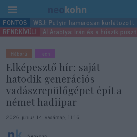
Kilépés
WSJ: Putyin hamarosan korlátozott
a
Al Arabiya: Irán és a húszik pus
tartalomba
Háború
Tech
Elképesztő hír: saját
hatodik generációs
vadászrepülőgépet épít a
német hadiipar
2026. június 14. vasárnap, 11:16
Neokohn