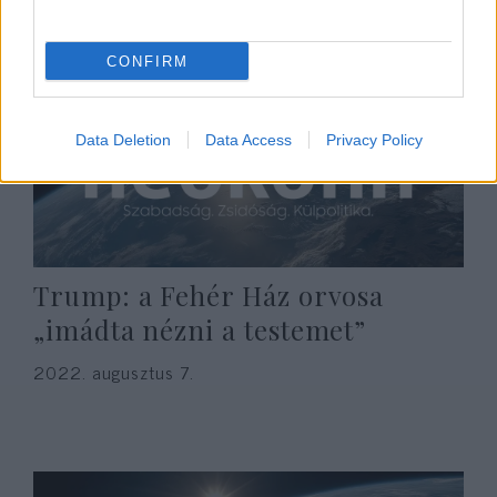
CONFIRM
Data Deletion
Data Access
Privacy Policy
Trump: a Fehér Ház orvosa
„imádta nézni a testemet”
2022. augusztus 7.