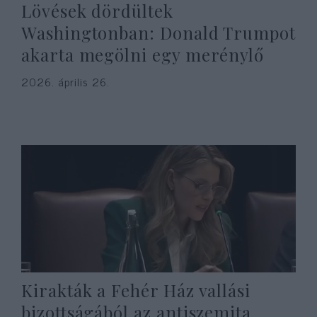
Lövések dördültek
Washingtonban: Donald Trumpot
akarta megölni egy merénylő
2026. április 26.
Kirakták a Fehér Ház vallási
bizottságából az antiszemita