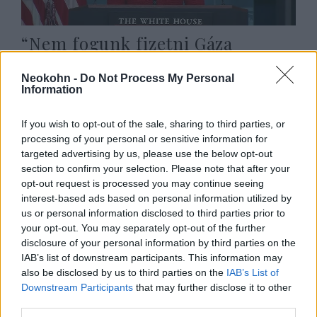
“Nem fogunk fizetni Gáza
újjáépítéséért” – a Fehér Ház
Neokohn -
Do Not Process My Personal
tisztázta Trump szavait
Information
2025. február 6.
If you wish to opt-out of the sale, sharing to third parties, or
processing of your personal or sensitive information for
targeted advertising by us, please use the below opt-out
section to confirm your selection. Please note that after your
opt-out request is processed you may continue seeing
interest-based ads based on personal information utilized by
us or personal information disclosed to third parties prior to
your opt-out. You may separately opt-out of the further
disclosure of your personal information by third parties on the
IAB’s list of downstream participants. This information may
also be disclosed by us to third parties on the
IAB’s List of
Downstream Participants
that may further disclose it to other
third parties.