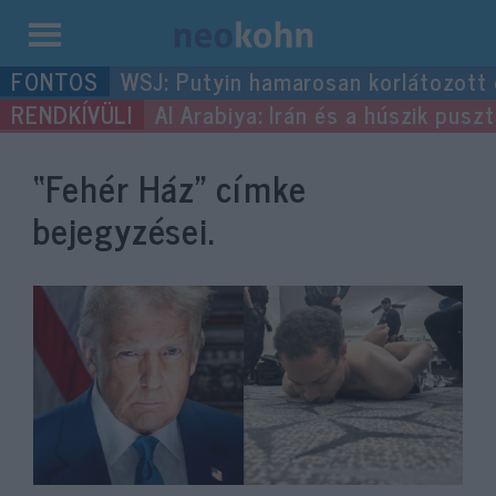
Kilépés
WSJ: Putyin hamarosan korlátozott
a
Al Arabiya: Irán és a húszik pus
tartalomba
“Fehér Ház”
címke
bejegyzései.