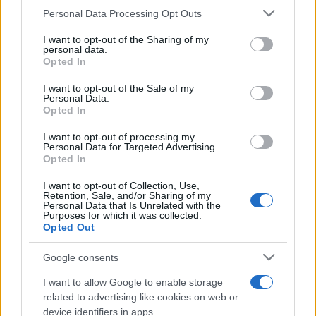
Izrael-ellenes LMBTQ-aktivistát
Please note that this website/app uses one or more Google
Personal Data Processing Opt Outs
neveztek ki a Fehér Házban
services and may gather and store information including but
not limited to your visit or usage behaviour. You may click to
I want to opt-out of the Sharing of my
personal data.
2024. június 25.
grant or deny consent to Google and its third-party tags to
Opted In
use your data for below specified purposes in below Google
consent section.
I want to opt-out of the Sale of my
Personal Data.
Opted In
I want to opt-out of processing my
Personal Data for Targeted Advertising.
Opted In
I want to opt-out of Collection, Use,
Retention, Sale, and/or Sharing of my
Personal Data that Is Unrelated with the
Purposes for which it was collected.
Opted Out
Biden antiszemitizmusról beszélt
Google consents
a Fehér Ház hanukai
I want to allow Google to enable storage
related to advertising like cookies on web or
rendezvényén
device identifiers in apps.