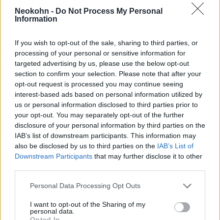
Neokohn -
Do Not Process My Personal
Victoria Beckham szóba sem áll
Information
zsidó menyével
If you wish to opt-out of the sale, sharing to third parties, or
processing of your personal or sensitive information for
2022. augusztus 6.
targeted advertising by us, please use the below opt-out
section to confirm your selection. Please note that after your
opt-out request is processed you may continue seeing
interest-based ads based on personal information utilized by
us or personal information disclosed to third parties prior to
your opt-out. You may separately opt-out of the further
disclosure of your personal information by third parties on the
IAB’s list of downstream participants. This information may
also be disclosed by us to third parties on the
IAB’s List of
Downstream Participants
that may further disclose it to other
third parties.
Please note that this website/app uses one or more Google
Personal Data Processing Opt Outs
services and may gather and store information including but
Náci esküvőt tartott egy pár
not limited to your visit or usage behaviour. You may click to
I want to opt-out of the Sharing of my
personal data.
Mexikóban
grant or deny consent to Google and its third-party tags to
Opted In