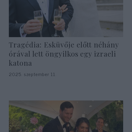
Tragédia: Esküvője előtt néhány
órával lett öngyilkos egy izraeli
katona
2025. szeptember 11.