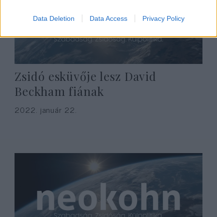
Data Deletion
Data Access
Privacy Policy
Zsidó esküvője lesz David
Beckham fiának
2022. január 22.