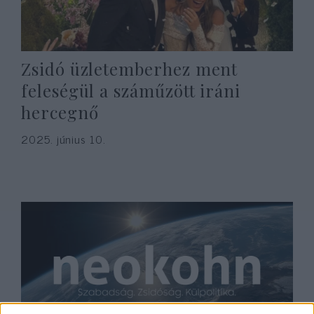
Zsidó üzletemberhez ment
feleségül a száműzött iráni
hercegnő
2025. június 10.