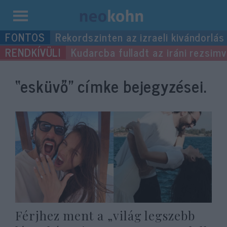
Kilépés
Rekordszinten az izraeli kivándorlás
a
Kudarcba fulladt az iráni rezsimv
tartalomba
“esküvő”
címke bejegyzései.
Férjhez ment a „világ legszebb