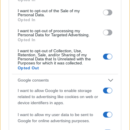
use your data for below specified purposes in below Google
2022. május 6.
consent section.
I want to opt-out of the Sale of my
Personal Data.
Opted In
I want to opt-out of processing my
Personal Data for Targeted Advertising.
Opted In
I want to opt-out of Collection, Use,
Retention, Sale, and/or Sharing of my
Personal Data that Is Unrelated with the
Purposes for which it was collected.
Opted Out
Google consents
I want to allow Google to enable storage
Mázel tov: Mégiscsak zsidó a
related to advertising like cookies on web or
libanoni muszlim vőlegény
device identifiers in apps.
2022. április 6.
I want to allow my user data to be sent to
Google for online advertising purposes.