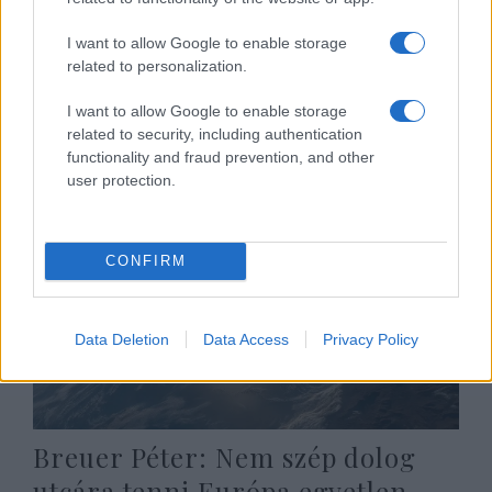
A VII. kerületi Fidesz felszólítja
I want to allow Google to enable storage
Niedermüllert, hogy vonja vissza
related to personalization.
az Erőművház pályázatát
I want to allow Google to enable storage
2021. február 15.
related to security, including authentication
functionality and fraud prevention, and other
user protection.
CONFIRM
Data Deletion
Data Access
Privacy Policy
Breuer Péter: Nem szép dolog
utcára tenni Európa egyetlen