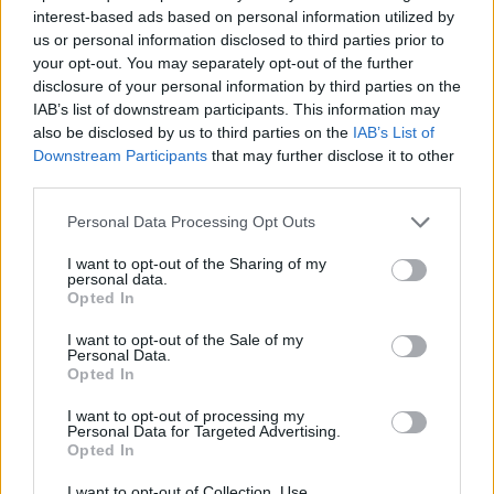
interest-based ads based on personal information utilized by
us or personal information disclosed to third parties prior to
your opt-out. You may separately opt-out of the further
disclosure of your personal information by third parties on the
IAB’s list of downstream participants. This information may
also be disclosed by us to third parties on the
IAB’s List of
Downstream Participants
that may further disclose it to other
third parties.
Nyílt levelet küldött Breuer Péter
Please note that this website/app uses one or more Google
Personal Data Processing Opt Outs
a VII. Kerületi polgármesternek
services and may gather and store information including but
not limited to your visit or usage behaviour. You may click to
I want to opt-out of the Sharing of my
personal data.
2021. február 25.
grant or deny consent to Google and its third-party tags to
Opted In
use your data for below specified purposes in below Google
consent section.
I want to opt-out of the Sale of my
Personal Data.
Opted In
I want to opt-out of processing my
Personal Data for Targeted Advertising.
Opted In
I want to opt-out of Collection, Use,