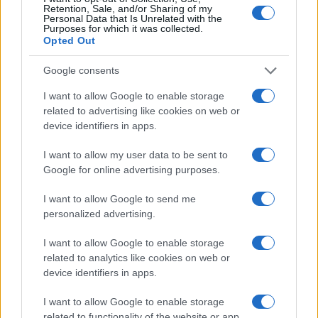
Retention, Sale, and/or Sharing of my
Personal Data that Is Unrelated with the
Purposes for which it was collected.
Opted Out
Az Erőművházban átszakadt a
Google consents
gát
Pelle János
I want to allow Google to enable storage
related to advertising like cookies on web or
2021. február 17.
device identifiers in apps.
I want to allow my user data to be sent to
Google for online advertising purposes.
I want to allow Google to send me
personalized advertising.
I want to allow Google to enable storage
related to analytics like cookies on web or
device identifiers in apps.
I want to allow Google to enable storage
related to functionality of the website or app.