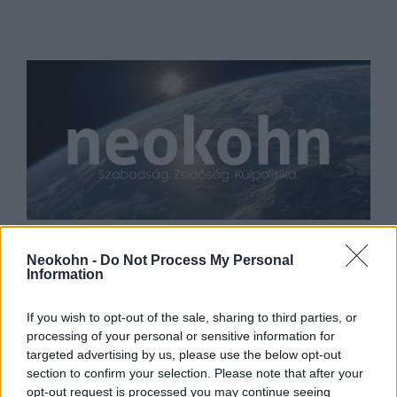
Eltüntetné Márki-Zayt a
Neokohn -
Do Not Process My Personal
közéletből a zsidó tévé vezetője
Information
2022. január 12.
If you wish to opt-out of the sale, sharing to third parties, or
processing of your personal or sensitive information for
targeted advertising by us, please use the below opt-out
section to confirm your selection. Please note that after your
opt-out request is processed you may continue seeing