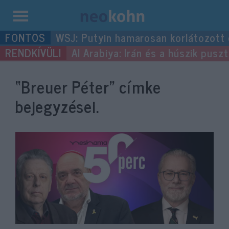
Kilépés
WSJ: Putyin hamarosan korlátozott
a
Al Arabiya: Irán és a húszik pus
tartalomba
“Breuer Péter”
címke
bejegyzései.