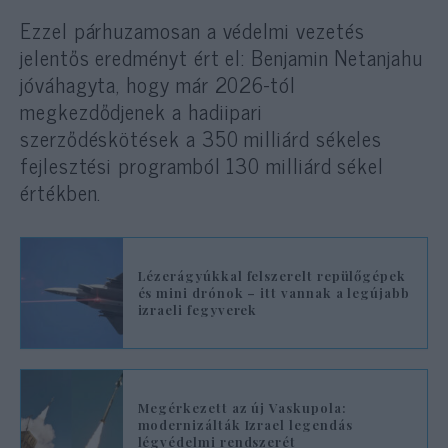
Ezzel párhuzamosan a védelmi vezetés
jelentős eredményt ért el: Benjamin Netanjahu
jóváhagyta, hogy már 2026-tól
megkezdődjenek a hadiipari
szerződéskötések a 350 milliárd sékeles
fejlesztési programból 130 milliárd sékel
értékben.
Lézerágyúkkal felszerelt repülőgépek
és mini drónok – itt vannak a legújabb
izraeli fegyverek
Megérkezett az új Vaskupola:
modernizálták Izrael legendás
légvédelmi rendszerét