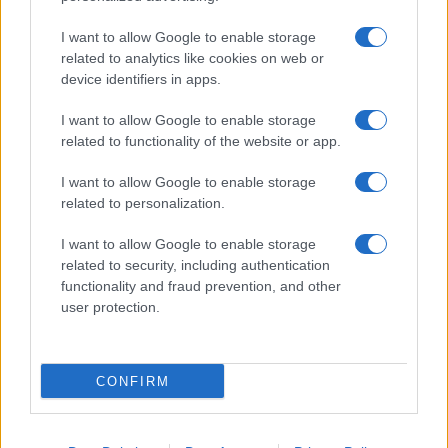
köthessen az izraeli hadiiparral, mivel
új
I want to allow Google to enable storage
gyártósorok
kialakítása és a munkaerő
related to analytics like cookies on web or
felvétele csak kiszámítható finanszírozás
device identifiers in apps.
mellett lehetséges.
I want to allow Google to enable storage
related to functionality of the website or app.
Emellett az IDF legalább évi 50 ezer
tartalékos biztos mozgósításának
I want to allow Google to enable storage
related to personalization.
jóváhagyását is kérte, miközben a kormány
továbbra sem döntött a kötelező sorkatonai
I want to allow Google to enable storage
szolgálat meghosszabbításáról.
related to security, including authentication
functionality and fraud prevention, and other
user protection.
„Nem állunk le” – éjjel-nappal
dübörög az izraeli fegyvergyártás
CONFIRM