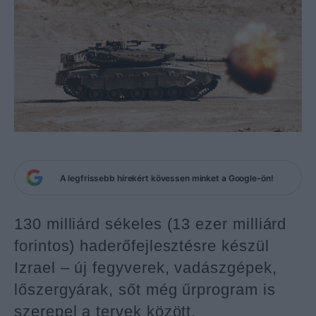
A legfrissebb hírekért kövessen minket a Google-ön!
130 milliárd sékeles (13 ezer milliárd
forintos) haderőfejlesztésre készül
Izrael – új fegyverek, vadászgépek,
lőszergyárak, sőt még űrprogram is
szerepel a tervek között.