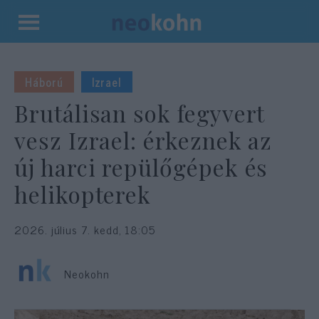
Kilépés
a
tartalomba
Háború
Izrael
Brutálisan sok fegyvert
vesz Izrael: érkeznek az
új harci repülőgépek és
helikopterek
2026. július 7. kedd, 18:05
Neokohn