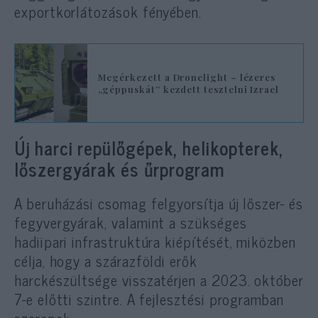
exportkorlátozások fényében.
Megérkezett a Dronelight – lézeres
„géppuskát” kezdett tesztelni Izrael
Új harci repülőgépek, helikopterek,
lőszergyárak és űrprogram
A beruházási csomag felgyorsítja új lőszer- és
fegyvergyárak, valamint a szükséges
hadiipari infrastruktúra kiépítését, miközben
célja, hogy a szárazföldi erők
harckészültsége visszatérjen a 2023. október
7-e előtti szintre. A fejlesztési programban
szerepel: