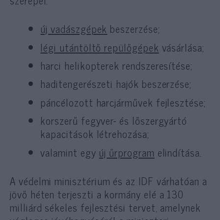
új vadászgépek
beszerzése;
légi utántöltő repülőgépek
vásárlása;
harci helikopterek rendszeresítése;
haditengerészeti hajók beszerzése;
páncélozott harcjárművek fejlesztése;
korszerű fegyver- és lőszergyártó
kapacitások létrehozása;
valamint egy
új űrprogram
elindítása.
A védelmi minisztérium és az IDF várhatóan a
jövő héten terjeszti a kormány elé a 130
milliárd sékeles fejlesztési tervet, amelynek