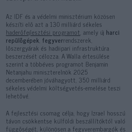
Az IDF és a védelmi minisztérium közösen
készíti elő azt a 130 milliárd sékeles
haderőfejlesztési programot
, amely új
harci
repülőgépek
,
fegyver
rendszerek,
lőszergyárak és hadiipari infrastruktúra
beszerzését célozza. A Walla értesülése
szerint a többéves programot Benjamin
Netanjahu miniszterelnök 2025
decemberében jóváhagyott, 350 milliárd
sékeles védelmi költségvetés-emelése teszi
lehetővé.
A fejlesztési csomag célja, hogy Izrael hosszú
távon csökkentse külföldi beszállítóktól való
függőségét, különösen a fegyverembargók és