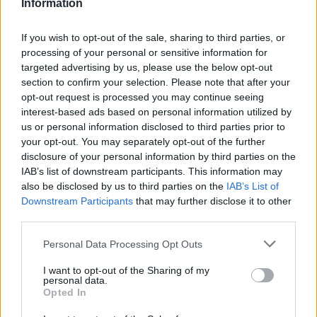
Information
If you wish to opt-out of the sale, sharing to third parties, or
Brutális erősítés az IDF-nek: 100 új
vadászgépet kap az izraeli légierő
processing of your personal or sensitive information for
targeted advertising by us, please use the below opt-out
section to confirm your selection. Please note that after your
opt-out request is processed you may continue seeing
Az IDF Tervezési Igazgatóságának számításai
interest-based ads based on personal information utilized by
szerint ez összesen 40 milliárd sékeles
us or personal information disclosed to third parties prior to
költségvetési hiányt eredményezett. A
your opt-out. You may separately opt-out of the further
disclosure of your personal information by third parties on the
hadsereg szerint ez újabb akadályt jelentett a
IAB’s list of downstream participants. This information may
pénzügyi tárcával folytatott egyeztetéseken,
also be disclosed by us to third parties on the
IAB’s List of
miközben a reguláris, hivatásos és tartalékos
Downstream Participants
that may further disclose it to other
third parties.
állomány létszámhiányával is meg kellett
küzdeni.
Please note that this website/app uses one or more Google
Personal Data Processing Opt Outs
services and may gather and store information including but
not limited to your visit or usage behaviour. You may click to
I want to opt-out of the Sharing of my
A pénzügyminisztérium
personal data.
grant or deny consent to Google and its third-party tags to
Opted In
csökkentette volna a keretet
use your data for below specified purposes in below Google
consent section.