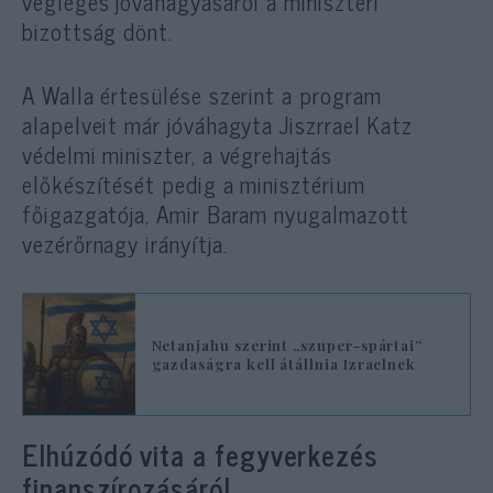
végleges jóváhagyásáról a miniszteri
bizottság dönt.
A Walla értesülése szerint a program
alapelveit már jóváhagyta Jiszrrael Katz
védelmi miniszter, a végrehajtás
előkészítését pedig a minisztérium
főigazgatója, Amir Baram nyugalmazott
vezérőrnagy irányítja.
Netanjahu szerint „szuper-spártai”
gazdaságra kell átállnia Izraelnek
Elhúzódó vita a fegyverkezés
finanszírozásáról