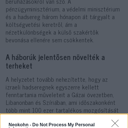
beruházásokról van szó. A
pénzügyminisztérium, a védelmi minisztérium
és a hadsereg három hónapon át tárgyalt a
költségvetési keretről, ám a
nézetkülönbségek a külső szakértők
bevonása ellenére sem csökkentek.
A háborúk jelentősen növelték a
terheket
A helyzetet tovább nehezítette, hogy az
izraeli hadseregnek egyszerre kellett
fenntartania műveleteit a Gázai övezetben,
Libanonban és Szíriában, ami időszakonként
több mint 100 ezer tartalékos mozgósítását
tette szükségessé.
Neokohn -
Do Not Process My Personal