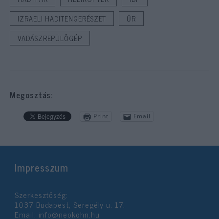
IZRAELI HADITENGERÉSZET
ŰR
VADÁSZREPÜLŐGÉP
Megosztás:
Print
Email
Impresszum
Szerkesztőség:
1037 Budapest, Seregély u. 17.
Email:
info@neokohn.hu