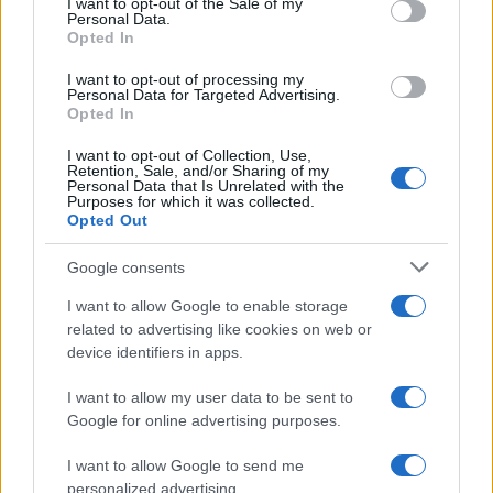
I want to opt-out of the Sale of my
Personal Data.
A pénzügyi tárca eredetileg azt javasolta,
Opted In
hogy a következő tíz év védelmi
I want to opt-out of processing my
fejlesztéseire ne 130, hanem 115 milliárd
Personal Data for Targeted Advertising.
Opted In
sékelt fordítsanak. A Walla szerint az IDF, a
védelmi minisztérium és a Nemzetbiztonsági
I want to opt-out of Collection, Use,
Retention, Sale, and/or Sharing of my
Tanács végül hajlandónak mutatkozott erre a
Personal Data that Is Unrelated with the
Purposes for which it was collected.
kompromisszumra, noha eközben a Közel-
Opted Out
Kelet és Európa legtöbb országa jelentősen
növeli katonai kiadásait.
Google consents
I want to allow Google to enable storage
A pénzügyminisztérium azt is szorgalmazta,
related to advertising like cookies on web or
device identifiers in apps.
hogy először csak a 2026-os, majd a 2027-es
költségvetésről szülessen megállapodás, és
I want to allow my user data to be sent to
csak ezt követően döntsenek a következő
Google for online advertising purposes.
évekről. A hadsereg azonban ragaszkodott
I want to allow Google to send me
ahhoz, hogy hosszú távú szerződéseket
personalized advertising.