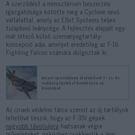
A szerződést a minisztérium beszerzési
igazgatósága kötötte meg a Cyclone nevű
vállalattal, amely az Elbit Systems teljes
tulajdonú leánycége. A fejlesztés alapját egy
már létező külső üzemanyagtartály-
koncepció adja, amelyet eredetileg az F-16
Fighting Falcon számára dolgoztak ki.
Izrael speciálisan átalakított F-35-ös
vadászgépekkel bombázza az
irániakat
Az izraeli védelmi tárca szerint az új tartályok
lehetővé teszik, hogy az F-35I gépek
nagyobb távolságra
hajtsanak végre
műveleteket, miközben csökkentik a légi