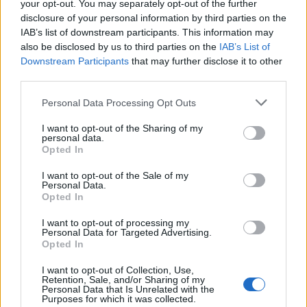
your opt-out. You may separately opt-out of the further
disclosure of your personal information by third parties on the
IAB’s list of downstream participants. This information may
also be disclosed by us to third parties on the
IAB’s List of
Brutális erősítés az IDF-nek: 100 új
Downstream Participants
that may further disclose it to other
vadászgépet kap az izraeli légierő
third parties.
Please note that this website/app uses one or more Google
Personal Data Processing Opt Outs
services and may gather and store information including but
Már korábban is növelték a
not limited to your visit or usage behaviour. You may click to
I want to opt-out of the Sharing of my
personal data.
vadászgépek hatótávolságát
grant or deny consent to Google and its third-party tags to
Opted In
use your data for below specified purposes in below Google
consent section.
Yechiel Leiter, Izrael washingtoni nagykövete
I want to opt-out of the Sale of my
Personal Data.
pont a háború előtt
erősítette meg
, hogy az
Opted In
izraeli légierőnek
sikerült
két
I want to opt-out of processing my
kulcsfontosságú problémát is leküzdenie az
Personal Data for Targeted Advertising.
Opted In
F-35-ösök kapcsán, amelyek a
hatótávolságot és a fegyverterhelést
I want to opt-out of Collection, Use,
Retention, Sale, and/or Sharing of my
érintették. Leiter szerint az IAF ugyanis olyan
Personal Data that Is Unrelated with the
Purposes for which it was collected.