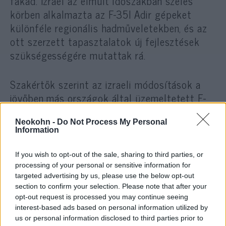
fakad. Izrael az elmúlt időszakban széles
körben alkalmazta az F-35I Adir gépeket
különféle regionális hadműveletekben, és az
ott szerzett tapasztalatok új fejlesztések
szükségességére mutattak rá.
Szakértők szerint az izraeli módosítások a
jövőben más országok által üzemeltetett F-
35 Lightning II vadászgépeken is
megjelenhetnek.
Neokohn -
Do Not Process My Personal
Information
Izrael eddig összesen 75 darab F-35I Adir
If you wish to opt-out of the sale, sharing to third parties, or
repülőgépet rendelt az Egyesült Államoktól.
processing of your personal or sensitive information for
targeted advertising by us, please use the below opt-out
A védelmi minisztérium
közlése
szerint a
section to confirm your selection. Please note that after your
következő hónapokban további 25 gép
opt-out request is processed you may continue seeing
beszerzését hagyják jóvá, valamint egy újabb
interest-based ads based on personal information utilized by
us or personal information disclosed to third parties prior to
megrendelést az F-15IA Eagle II típusra is.