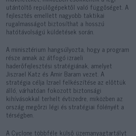
utántöltő repülőgépektől való függőséget. A
fejlesztés emellett nagyobb taktikai
rugalmasságot biztosíthat a hosszú
hatótávolságú küldetések során.
A minisztérium hangsúlyozta, hogy a program
része annak az átfogó izraeli
haderőfejlesztési stratégiának, amelyet
Jiszrael Katz és Amir Baram vezet. A
stratégia célja Izrael felkészítése az előttük
álló, várhatóan fokozott biztonsági
kihívásokkal terhelt évtizedre, miközben az
ország megőrzi légi és stratégiai fölényét a
térségben.
A Cyclone többféle külső üzemanyagtartályt