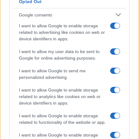
póttartályokat fejlesztett ki, amelyek anélkül
Opted Out
növelik a gép hatótávolságát, hogy érdemben
Google consents
rontanák annak lopakodó képességét.
Emellett további négy, szárny alatti
I want to allow Google to enable storage
felfüggesztési pontra szerelhető rakétát is
related to advertising like cookies on web or
device identifiers in apps.
integráltak az Adirokra.
I want to allow my user data to be sent to
Google for online advertising purposes.
A
módosításokat
az izraeli légierő és a hazai
védelmi ipar dolgozta ki. A cél az volt, hogy
I want to allow Google to send me
megőrizzék a gép alacsony észlelhetőségét,
personalized advertising.
miközben növelik az F-35-ösök
I want to allow Google to enable storage
hagyományosan korlátozott harci
related to analytics like cookies on web or
hatósugarát és a teljes lopakodó
device identifiers in apps.
konfiguráció miatt viszonylag szűk belső
I want to allow Google to enable storage
fegyverterét. Leiter hangsúlyozta az izraeli
related to functionality of the website or app.
pilóták tapasztalatát is: elmondása szerint
az IAF F-35-ös pilótáinak összesített repült
I want to allow Google to enable storage