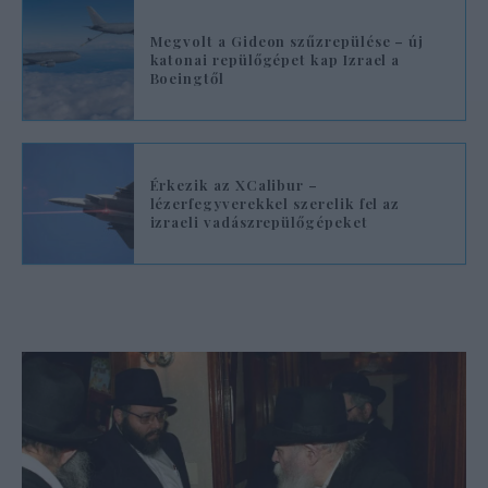
Megvolt a Gideon szűzrepülése – új
katonai repülőgépet kap Izrael a
Boeingtől
Érkezik az XCalibur –
lézerfegyverekkel szerelik fel az
izraeli vadászrepülőgépeket