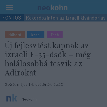
Kilépés
Rekordszinten az izraeli kivándorlás
a
tartalomba
Háború
Izrael
Tech
Új fejlesztést kapnak az
izraeli F-35-ösök – még
halálosabbá teszik az
Adirokat
2026. május 14. csütörtök, 15:10
Neokohn