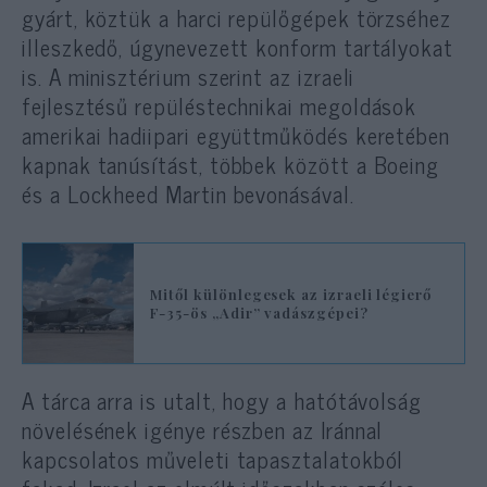
gyárt, köztük a harci repülőgépek törzséhez
illeszkedő, úgynevezett konform tartályokat
is. A minisztérium szerint az izraeli
fejlesztésű repüléstechnikai megoldások
amerikai hadiipari együttműködés keretében
kapnak tanúsítást, többek között a Boeing
és a Lockheed Martin bevonásával.
Mitől különlegesek az izraeli légierő
F-35-ös „Adir” vadászgépei?
A tárca arra is utalt, hogy a hatótávolság
növelésének igénye részben az Iránnal
kapcsolatos műveleti tapasztalatokból