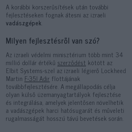
A korábbi korszerűsítések után további
fejlesztéseken fognak átesni az izraeli
vadászgépek
.
Milyen fejlesztésről van szó?
Az izraeli védelmi minisztérium több mint 34
millió dollár értékű
szerződést
kötött az
Elbit Systems-szel az izraeli légierő Lockheed
Martin
F-35I Adir
flottájának
továbbfejlesztésére. A megállapodás célja
olyan külső üzemanyagtartályok fejlesztése
és integrálása, amelyek jelentősen növelhetik
a vadászgépek harci hatósugarát és műveleti
rugalmasságát hosszú távú bevetések során.