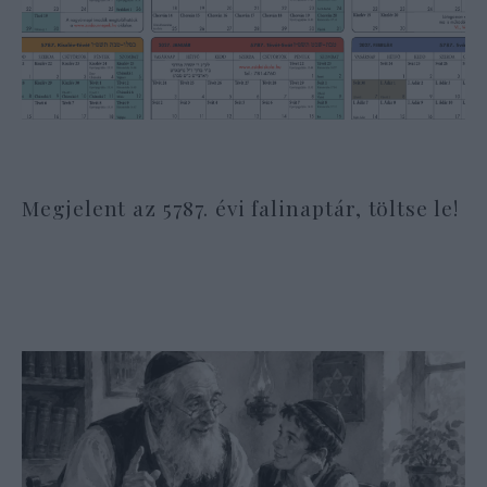
Megjelent az 5787. évi falinaptár, töltse le!