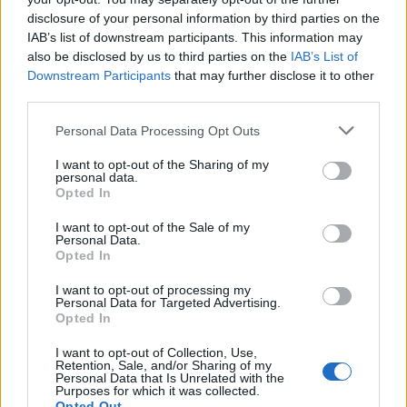
amerikai-iráni egyetértési megállapodás – a
disclosure of your personal information by third parties on the
IAB’s list of downstream participants. This information may
szerk
.) és kivonult a buliból. Látszólag úgy
also be disclosed by us to third parties on the
IAB’s List of
tűnik, mintha elárulta volna a szövetségesét,
Downstream Participants
that may further disclose it to other
de nem!
third parties.
Please note that this website/app uses one or more Google
Personal Data Processing Opt Outs
És itt jön be a történelem és az 1956-os
services and may gather and store information including but
not limited to your visit or usage behaviour. You may click to
I want to opt-out of the Sharing of my
esetből eredő Zöld Lámpa elmélete, amit meg
personal data.
grant or deny consent to Google and its third-party tags to
kell értenünk, hogy megértsük a jelen híreit.
Opted In
use your data for below specified purposes in below Google
consent section.
I want to opt-out of the Sale of my
Personal Data.
Opted In
WSJ: Trump még tárgyalna az iráni
atomról, de kész visszatérni a teljes
I want to opt-out of processing my
Personal Data for Targeted Advertising.
körű háborúhoz
Opted In
I want to opt-out of Collection, Use,
Nem elég katonai erő, Amerikával is
Retention, Sale, and/or Sharing of my
Personal Data that Is Unrelated with the
egyeztetni kell
Purposes for which it was collected.
Opted Out