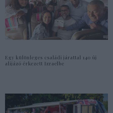
Egy különleges családi járattal 140 új
alijázó érkezett Izraelbe