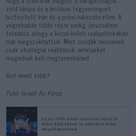
hogy a színfalak mögött a hallgatólagos
zöld lámpa és a kritikus fegyverimport
biztosított Irán és a proxi-hálózata ellen. A
végrehajtás többi része pedig Jeruzsálem
feladata, ahogy a közel-keleti reálpolitikában
már megszokhattuk. Mert csodák nincsenek,
csak stratégiai realitások, amelyeket
magadnak kell megteremtened.
Kell ennél több?
Fotó: Israeli Air Force
Egyre több zsidó szervezet fejezi ki
teljes kiakadását az amerikai-iráni
megállapodáson