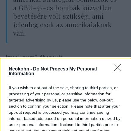
a GBU-57-es bombák közvetlen
bevetésére volt szükség, ami
jelenleg csak az amerikaiaknak
van.
Izrael nyert?
Abszolút
!
Neokohn -
Do Not Process My Personal
Megkapta a technológiai segítséget és
Information
sikeresen visszavágta az iráni rakéta- és
atomprogramot egy jó időre. Ezzel
If you wish to opt-out of the sale, sharing to third parties, or
processing of your personal or sensitive information for
elhárította a feje felől a legégetőbb
targeted advertising by us, please use the below opt-out
egzisztenciális fenyegetést.
section to confirm your selection. Please note that after your
opt-out request is processed you may continue seeing
interest-based ads based on personal information utilized by
Az USA Jeruzsálem feje felett
írta alá
a MoU-
us or personal information disclosed to third parties prior to
t (
Memorandum of Understanding, az
your opt-out. You may separately opt-out of the further