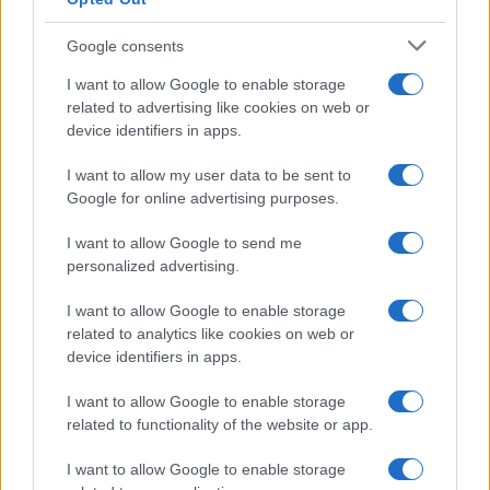
Az 1956-os
szuezi válság
(Kádes hadművelet)
Google consents
óriási katonai sikerei ellenére Izrael számára
I want to allow Google to enable storage
hatalmas politikai vereséggel zárult, és ez a
related to advertising like cookies on web or
trauma teremtette meg az „amerikai zöld
device identifiers in apps.
lámpa” doktrínáját.
I want to allow my user data to be sent to
Google for online advertising purposes.
Jó nagy csinnadratta alakult ki a Szuezi-
I want to allow Google to send me
csatorna körül, a britek, franciák és az
personalized advertising.
izraeliek móresre akarták tanítani a pimasz
Nasszert, ami sikerült is volna nekik, de
I want to allow Google to enable storage
related to analytics like cookies on web or
Eisenhower hazazavarta őket, mert az arab
device identifiers in apps.
szövetségesek fontosabbak voltak
Washingtonnak, Hruscsov meg atombombával
I want to allow Google to enable storage
fenyegetett.
related to functionality of the website or app.
I want to allow Google to enable storage