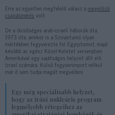
Erre az egyetlen megfelelő válasz a
megelőző
csapásmérés
volt.
De a dicsőséges arab-izraeli háborúk óta,
1973 óta, amikor is a Szovjetunió olyan
mértékben fegyverezte fel Egyiptomot, majd
később az egész Közel-Keletet versenyben
Amerikával egy sajátságos helyzet állt elő
Izrael számára. Külső fegyverimport nélkül
már ő sem tudja magát megvédeni.
Egy még speciálisabb helyzet,
hogy az iráni nukleáris program
legmélyebb rétegeihez az
amerikai stratégiai bombázók és