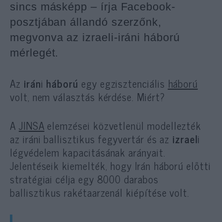
sincs másképp – írja Facebook-
posztjában állandó szerzőnk,
megvonva az izraeli-iráni háború
mérlegét.
Az
irán
i
háború
egy egzisztenciális
háború
volt, nem választás kérdése. Miért?
A
JINSA
elemzései közvetlenül modellezték
az iráni ballisztikus fegyvertár és az
izrael
i
légvédelem kapacitásának arányait.
Jelentéseik kiemelték, hogy Irán háború előtti
stratégiai célja egy 8000 darabos
ballisztikus rakétaarzenál kiépítése volt.