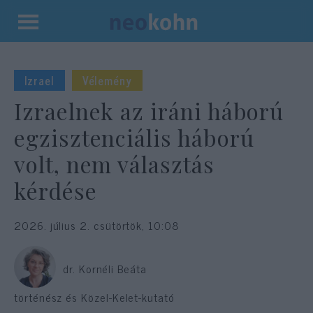
Kilépés
a
tartalomba
Izrael
Vélemény
Izraelnek az iráni háború
egzisztenciális háború
volt, nem választás
kérdése
2026. július 2. csütörtök, 10:08
dr. Kornéli Beáta
történész és Közel-Kelet-kutató