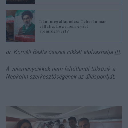
Iráni megállapodás: Teherán már
vállalja, hogy nem gyárt
atomfegyvert?
dr. Kornéli Beáta összes cikkét elolvashatja
itt
.
A véleménycikkek nem feltétlenül tükrözik a
Neokohn szerkesztőségének az álláspontját.