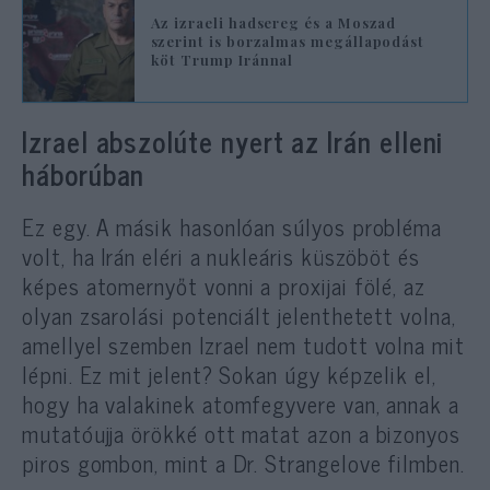
Az izraeli hadsereg és a Moszad
szerint is borzalmas megállapodást
köt Trump Iránnal
Izrael abszolúte nyert az Irán elleni
háborúban
Ez egy. A másik hasonlóan súlyos probléma
volt, ha Irán eléri a nukleáris küszöböt és
képes atomernyőt vonni a proxijai fölé, az
olyan zsarolási potenciált jelenthetett volna,
amellyel szemben Izrael nem tudott volna mit
lépni. Ez mit jelent? Sokan úgy képzelik el,
hogy ha valakinek atomfegyvere van, annak a
mutatóujja örökké ott matat azon a bizonyos
piros gombon, mint a Dr. Strangelove filmben.