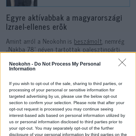
Egyre aktívabbak a magyarországi
Izrael-ellenes erők
Amint arról a Neokohn is
beszámolt
, nemrég
„
Nakba 78
” néven tartottak palesztinpárti
„megemlékezést” Budapesten. A tüntetés
előtt az Izrael által a tengeren elfogott
Neokohn -
Do Not Process My Personal
Information
Walter Richárd
, és
G Ras
egy
videót
is kitett,
amelyen sajátos stílusukban meginvitálták
If you wish to opt-out of the sale, sharing to third parties, or
még
Magyar Pétert
is a tüntetésre. Walter
processing of your personal or sensitive information for
Richárd korábbi
megszólalásaiban
az „intifáda
targeted advertising by us, please use the below opt-out
section to confirm your selection. Please note that after your
globalizálásáról” beszélt, de elmondta azt is,
opt-out request is processed you may continue seeing
hogy szerinte a Hamász nem tekinthető
interest-based ads based on personal information utilized by
terrorszervezetnek. G Ras szintén több
us or personal information disclosed to third parties prior to
your opt-out. You may separately opt-out of the further
alkalommal is olyan
kijelentéseket
tett,
disclosure of your personal information by third parties on the