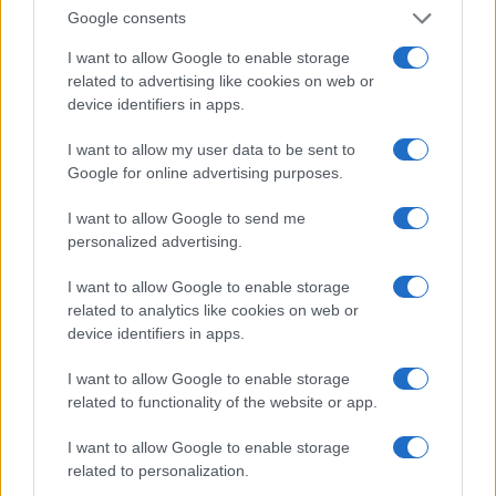
utazott Budapestre.
Google consents
I want to allow Google to enable storage
related to advertising like cookies on web or
device identifiers in apps.
„Magyarország kiáll Izrael mellett” –
Orbán Anita kelt a zsidó állam
I want to allow my user data to be sent to
védelmére
Google for online advertising purposes.
I want to allow Google to send me
A megmozduláson a palesztin terrort éltető
personalized advertising.
dalok eléneklésével tiltakoztak Izrael ellen: a
I want to allow Google to enable storage
tüntetésen felcsendülő
Leve Palestina
című
related to analytics like cookies on web or
dal szövege például arról szólt, hogy „Éljen
device identifiers in apps.
Palesztina, vesszen a cionizmus”, de volt
I want to allow Google to enable storage
benne olyan rész is, hogy
related to functionality of the website or app.
I want to allow Google to enable storage
„Büszkén köveket vetettünk,
related to personalization.