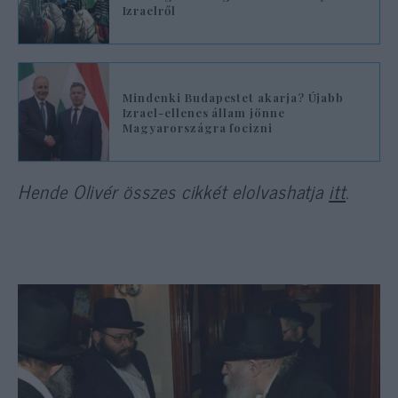
Izraelről
Mindenki Budapestet akarja? Újabb
Izrael-ellenes állam jönne
Magyarországra focizni
Hende Olivér összes cikkét elolvashatja
itt
.