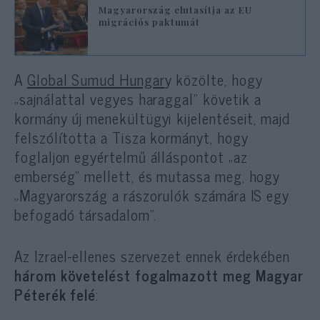
Magyarország elutasítja az EU
migrációs paktumát
A
Global Sumud Hungar
y közölte, hogy
„sajnálattal vegyes haraggal” követik a
kormány új menekültügyi kijelentéseit, majd
felszólította a Tisza kormányt, hogy
foglaljon egyértelmű álláspontot „az
emberség” mellett, és mutassa meg, hogy
„Magyarország a rászorulók számára IS egy
befogadó társadalom”.
Az Izrael-ellenes szervezet ennek érdekében
három követelést fogalmazott meg Magyar
Péterék felé
: