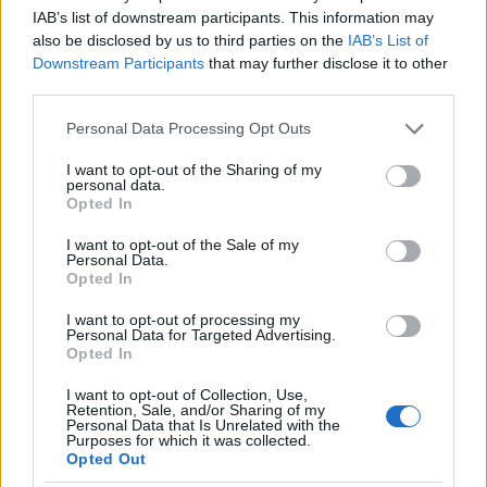
amelyekben „a folyótól a tengerig” szlogen
IAB’s list of downstream participants. This information may
használatával Izrael eltörlését szorgalmazta.
also be disclosed by us to third parties on the
IAB’s List of
Downstream Participants
that may further disclose it to other
third parties.
Még márciusban „A Háborús bűnösökből NEM
Please note that this website/app uses one or more Google
kérünk!” néven tartottak Izrael-ellenes
Personal Data Processing Opt Outs
services and may gather and store information including but
tüntetést
a
Gondoskodó Forradalom
és
Stop
not limited to your visit or usage behaviour. You may click to
I want to opt-out of the Sharing of my
amerikai agresszió
nevű szélsőbalos
personal data.
grant or deny consent to Google and its third-party tags to
Opted In
szervezetek, amelyek arra buzdítottak
use your data for below specified purposes in below Google
consent section.
mindenkit, hogy tiltakozzanak Benjamin
I want to opt-out of the Sale of my
Personal Data.
Netanjahu izraeli miniszterelnök budapesti
Opted In
látogatása ellen.
I want to opt-out of processing my
Personal Data for Targeted Advertising.
Opted In
Az anticionista szervezők annak
I want to opt-out of Collection, Use,
Retention, Sale, and/or Sharing of my
ellenére tartották meg a
Personal Data that Is Unrelated with the
Purposes for which it was collected.
tüntetést, hogy Netanjahu nem
Opted Out