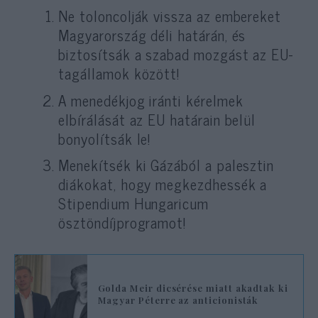
Ne toloncolják vissza az embereket
Magyarország déli határán, és
biztosítsák a szabad mozgást az EU-
tagállamok között!
A menedékjog iránti kérelmek
elbírálását az EU határain belül
bonyolítsák le!
Menekítsék ki Gázából a palesztin
diákokat, hogy megkezdhessék a
Stipendium Hungaricum
ösztöndíjprogramot!
Golda Meir dicsérése miatt akadtak ki
Magyar Péterre az anticionisták