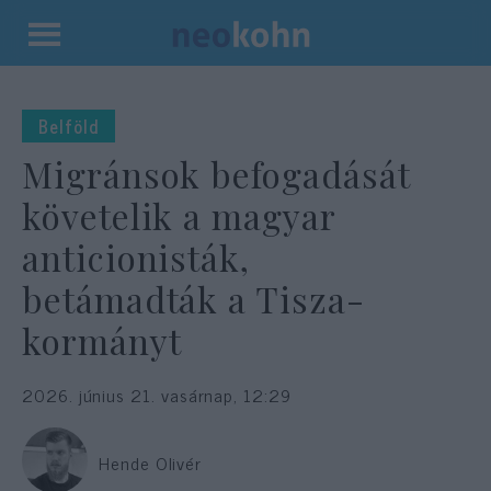
Kilépés
a
tartalomba
Belföld
Migránsok befogadását
követelik a magyar
anticionisták,
betámadták a Tisza-
kormányt
2026. június 21. vasárnap, 12:29
Hende Olivér