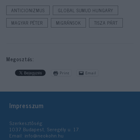
ANTICIONIZMUS
GLOBAL SUMUD HUNGARY
MAGYAR PÉTER
MIGRÁNSOK
TISZA PÁRT
Megosztás:
Print
Email
Impresszum
Szerkesztőség:
1037 Budapest, Seregély u. 17.
Email:
info@neokohn.hu