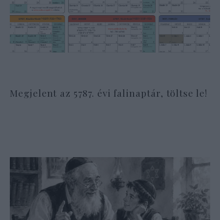
Megjelent az 5787. évi falinaptár, töltse le!