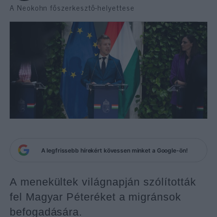
A Neokohn főszerkesztő-helyettese
A legfrissebb hírekért kövessen minket a Google-ön!
A menekültek világnapján szólították
fel Magyar Péteréket a migránsok
befogadására.