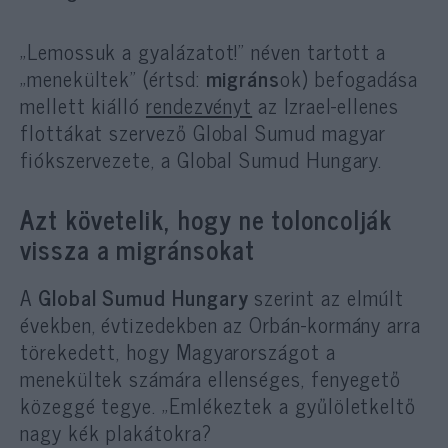
„Lemossuk a gyalázatot!” néven tartott a
„menekültek” (értsd:
migráns
ok) befogadása
mellett kiálló
rendezvényt
az Izrael-ellenes
flottákat szervező Global Sumud magyar
fiókszervezete, a Global Sumud Hungary.
Azt követelik, hogy ne toloncolják
vissza a migránsokat
A
Global Sumud Hungary
szerint az elmúlt
években, évtizedekben az Orbán-kormány arra
törekedett, hogy Magyarországot a
menekültek számára ellenséges, fenyegető
közeggé tegye. „Emlékeztek a gyűlöletkeltő
nagy kék plakátokra?