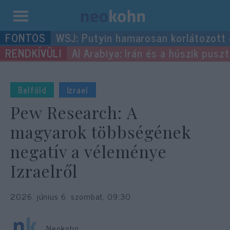
Kilépés
WSJ: Putyin hamarosan korlátozott
a
Al Arabiya: Irán és a húszik pus
tartalomba
Belföld
Izrael
Pew Research: A
magyarok többségének
negatív a véleménye
Izraelről
2026. június 6. szombat, 09:30
Neokohn