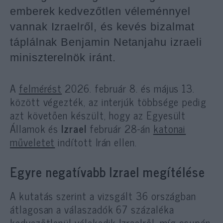
emberek kedvezőtlen véleménnyel
vannak Izraelről, és kevés bizalmat
táplálnak Benjamin Netanjahu izraeli
miniszterelnök iránt.
A
felmérést
2026. február 8. és május 13.
között végezték, az interjúk többsége pedig
azt követően készült, hogy az Egyesült
Államok és
Izrael
február 28-án
katonai
műveletet
indított Irán ellen.
Egyre negatívabb Izrael megítélése
A kutatás szerint a vizsgált 36 országban
átlagosan a válaszadók 67 százaléka
kedvezőtlenül vélekedik Izraelről, míg csupán