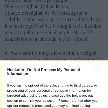
Olaszországban, Hollandiában,
Spanyolországban és Svédországban a
baloldali válaszadók körében tízből legalább
kilencen negatívan ítélik meg Izraelt. Ezekben
az országokban a különbség legalább 23
százalékpont a jobboldaliakhoz képest.
A Pew szerint a magas jövedelmű országok
többségében következetesen megfigyelhető,
hogy a baloldali szavazók kritikusabban
Neokohn -
Do Not Process My Personal
viszonyulnak Izraelhez, míg a
közepes
Information
jövedelmű
országok esetében ez a tendencia
nem ennyire egyértelmű.
If you wish to opt-out of the sale, sharing to third parties, or
processing of your personal or sensitive information for
targeted advertising by us, please use the below opt-out
section to confirm your selection. Please note that after your
A magyarországi Rheinmetall és 4iG is
opt-out request is processed you may continue seeing