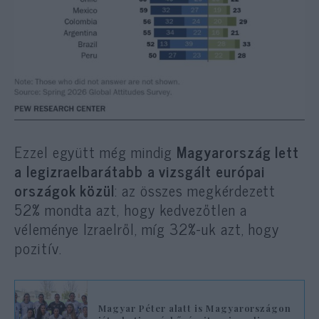
Ezzel együtt még mindig
Magyarország lett
a legizraelbarátabb a vizsgált európai
országok közül
: az összes megkérdezett
52% mondta azt, hogy kedvezőtlen a
véleménye Izraelről, míg 32%-uk azt, hogy
pozitív.
Magyar Péter alatt is Magyarországon