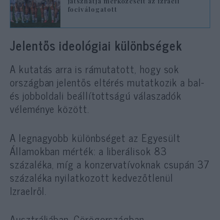
játszhatja mérkőzéseit az izraeli
fociválogatott
Jelentős ideológiai különbségek
A kutatás arra is rámutatott, hogy sok
országban jelentős eltérés mutatkozik a bal-
és jobboldali beállítottságú válaszadók
véleménye között.
A legnagyobb különbséget az Egyesült
Államokban mérték: a liberálisok 83
százaléka, míg a konzervatívoknak csupán 37
százaléka nyilatkozott kedvezőtlenül
Izraelről.
Ausztráliában, Görögországban,