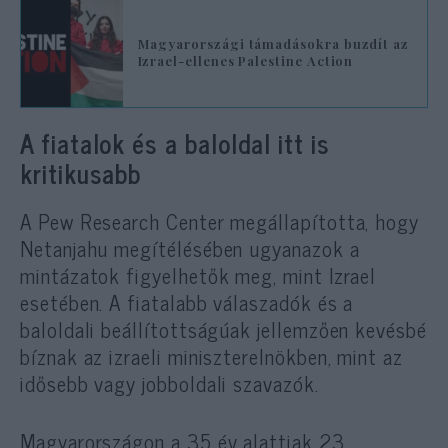
Magyarországi támadásokra buzdít az
Izrael-ellenes Palestine Action
A fiatalok és a baloldal itt is
kritikusabb
A Pew Research Center megállapította, hogy
Netanjahu megítélésében ugyanazok a
mintázatok figyelhetők meg, mint Izrael
esetében. A fiatalabb válaszadók és a
baloldali beállítottságúak jellemzően kevésbé
bíznak az izraeli miniszterelnökben, mint az
idősebb vagy jobboldali szavazók.
Magyarországon a 35 év alattiak 23