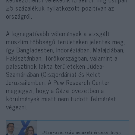
25 százalékuk nyilatkozott pozitívan az
országról.
A legnegatívabb vélemények a vizsgált
muszlim többségű területeken jelentek meg,
így Bangladesben, Indonéziában, Malajziában,
Pakisztánban, Törökországban, valamint a
palesztinok lakta területeken Júdea-
Szamáriában (Ciszjordánia) és Kelet-
Jeruzsálemben. A Pew Research Center
megjegyzi, hogy a Gázai övezetben a
körülmények miatt nem tudott felmérést
végezni.
„Magyarország nemzeti érdeke, hogy