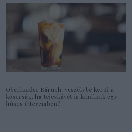
Oberlander Báruch: veszélybe kerül a
kóserság, ha tejeskávét is kínálnak egy
húsos étteremben?