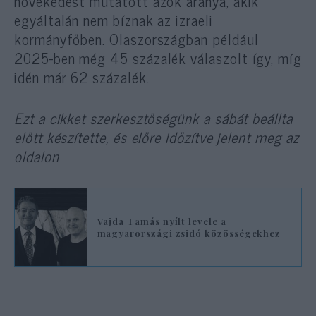
növekedést mutatott azok aránya, akik
egyáltalán nem bíznak az izraeli
kormányfőben. Olaszországban például
2025-ben még 45 százalék válaszolt így, míg
idén már 62 százalék.
Ezt a cikket szerkesztőségünk a sábát beállta
előtt készítette, és előre időzítve jelent meg az
oldalon
Vajda Tamás nyílt levele a
magyarországi zsidó közösségekhez