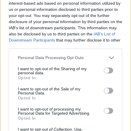
felkerült a Global Intifada
interest-based ads based on personal information utilized by
célpontlistájára
us or personal information disclosed to third parties prior to
your opt-out. You may separately opt-out of the further
disclosure of your personal information by third parties on the
Romló trend 2025 óta
IAB’s list of downstream participants. This information may
also be disclosed by us to third parties on the
IAB’s List of
Bár Izrael megítélése már tavaly is
Downstream Participants
that may further disclose it to other
third parties.
meglehetősen negatív
volt, a Pew Research
Center adatai szerint a helyzet tovább
Please note that this website/app uses one or more Google
Personal Data Processing Opt Outs
services and may gather and store information including but
romlott. Abban a 24 országban, ahol
not limited to your visit or usage behaviour. You may click to
I want to opt-out of the Sharing of my
összehasonlítható korábbi adatok is
personal data.
grant or deny consent to Google and its third-party tags to
Opted In
rendelkezésre állnak, 13 országban nőtt a
use your data for below specified purposes in below Google
consent section.
kedvezőtlen vélemények aránya.
I want to opt-out of the Sale of my
Personal Data.
Opted In
Argentínában például 2025-ben még a
I want to opt-out of processing my
lakosság 46 százaléka nyilatkozott
Personal Data for Targeted Advertising.
Opted In
negatívan Izraelről, idén azonban ez már 55
százalék. Ausztráliában, Olaszországban,
I want to opt-out of Collection, Use,