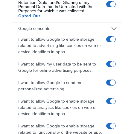
Retention, Sale, and/or Sharing of my
Nigériában, Lengyelországban és az Egyesült
Personal Data that Is Unrelated with the
Purposes for which it was collected.
Királyságban különösen nagy mértékben
Opted Out
emelkedett azok aránya, akik „nagyon
Google consents
kedvezőtlen” véleménnyel vannak Izraelről.
I want to allow Google to enable storage
related to advertising like cookies on web or
A vizsgált országok közül egyedül
device identifiers in apps.
Görögországban javult valamelyest Izrael
megítélése, bár még ott is csupán a lakosság
I want to allow my user data to be sent to
Google for online advertising purposes.
30 százaléka vélekedik pozitívan az
országról.
I want to allow Google to send me
personalized advertising.
Netanjahu iránt is alacsony a
I want to allow Google to enable storage
bizalom
related to analytics like cookies on web or
device identifiers in apps.
A felmérés szerint a legtöbb országban a
I want to allow Google to enable storage
válaszadók többsége kevés vagy semmilyen
related to functionality of the website or app.