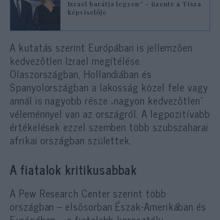
Izrael barátja legyen” – üzente a Tisza
képviselője
A kutatás szerint Európában is jellemzően
kedvezőtlen Izrael megítélése.
Olaszországban, Hollandiában és
Spanyolországban a lakosság közel fele vagy
annál is nagyobb része „nagyon kedvezőtlen”
véleménnyel van az országról. A legpozitívabb
értékelések ezzel szemben több szubszaharai
afrikai országban születtek.
A fiatalok kritikusabbak
A Pew Research Center szerint több
országban – elsősorban Észak-Amerikában és
Európában – a fiatalabb korosztály