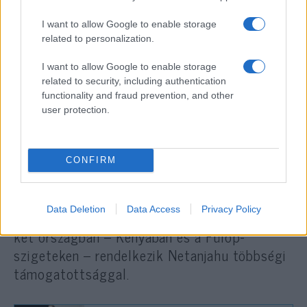
bizalmat nem táplál Benjamin Netanjahu iránt
I want to allow Google to enable storage
a nemzetközi ügyek kezelését illetően.
related to personalization.
Ausztráliában, Bangladesben, Kanadában,
I want to allow Google to enable storage
related to security, including authentication
Franciaországban, Németországban,
functionality and fraud prevention, and other
Görögországban, Indonéziában,
user protection.
Olaszországban, Malajziában, Hollandiában,
Pakisztánban, Spanyolországban,
Svédországban, Törökországban, az Egyesült
CONFIRM
Királyságban a válaszadók több mint fele azt
mondta, hogy egyáltalán nem bízik az izraeli
Data Deletion
Data Access
Privacy Policy
kormányfőben. A kutatás szerint mindössze
két országban – Kenyában és a Fülöp-
szigeteken – rendelkezik Netanjahu többségi
támogatottsággal.