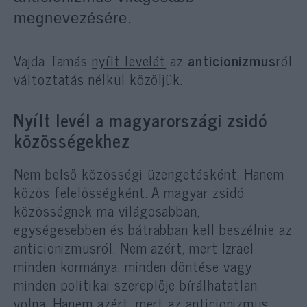
megnevezésére.
Vajda Tamás
nyílt levelét
az
anticionizmus
ról
változtatás nélkül közöljük.
Nyílt levél a magyarországi zsidó
közösségekhez
Nem belső közösségi üzengetésként. Hanem
közös felelősségként. A magyar zsidó
közösségnek ma világosabban,
egységesebben és bátrabban kell beszélnie az
anticionizmusról. Nem azért, mert Izrael
minden kormánya, minden döntése vagy
minden politikai szereplője bírálhatatlan
volna. Hanem azért, mert az anticionizmus