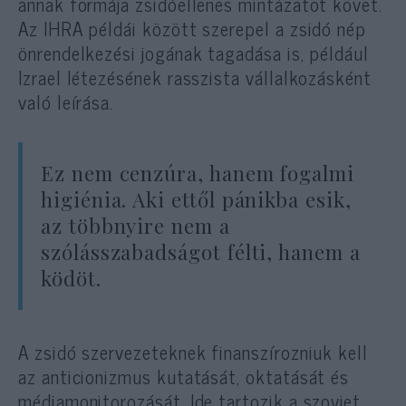
annak formája zsidóellenes mintázatot követ.
Az IHRA példái között szerepel a zsidó nép
önrendelkezési jogának tagadása is, például
Izrael létezésének rasszista vállalkozásként
való leírása.
Ez nem cenzúra, hanem fogalmi
higiénia. Aki ettől pánikba esik,
az többnyire nem a
szólásszabadságot félti, hanem a
ködöt.
A zsidó szervezeteknek finanszírozniuk kell
az anticionizmus kutatását, oktatását és
médiamonitorozását. Ide tartozik a szovjet