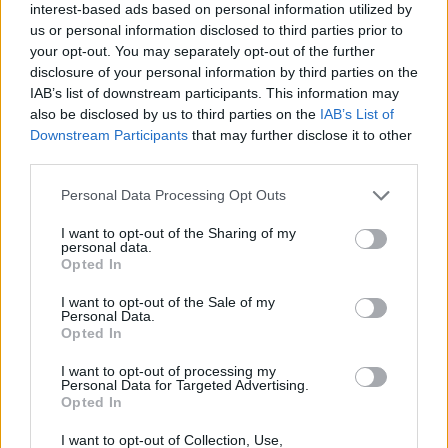
interest-based ads based on personal information utilized by
közösség önvédelmi képességének
us or personal information disclosed to third parties prior to
növelésére
your opt-out. You may separately opt-out of the further
disclosure of your personal information by third parties on the
Közös fogalmi minimum létrehozása. Minden
IAB’s list of downstream participants. This information may
also be disclosed by us to third parties on the
IAB’s List of
jelentős zsidó szervezetnek ugyanazt az
Downstream Participants
that may further disclose it to other
alapnyelvet kellene használnia:
third parties.
antiszemitizmus, anticionizmus,
Please note that this website/app uses one or more Google
Personal Data Processing Opt Outs
delegitimálás, démonizálás, kettős mérce,
services and may gather and store information including but
holokauszt-inverzió, terrorromantizálás. Ha a
not limited to your visit or usage behaviour. You may click to
I want to opt-out of the Sharing of my
personal data.
grant or deny consent to Google and its third-party tags to
közösség saját magán belül sem beszél
Opted In
use your data for below specified purposes in below Google
pontosan, kívülről majd mások nevezik el
consent section.
I want to opt-out of the Sale of my
helyette a valóságot.
Personal Data.
Opted In
Gyorsreagálású kommunikációs csoport
I want to opt-out of processing my
Personal Data for Targeted Advertising.
felállítása. Amikor Izraelt vagy a zsidó
Opted In
közösséget hamis vád éri, nem három hét
I want to opt-out of Collection, Use,