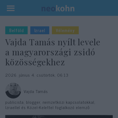
Kilépés
a
tartalomba
Belföld
Izrael
Vélemény
Vajda Tamás nyílt levele
a magyarországi zsidó
közösségekhez
2026. június 4. csütörtök, 06:13
Vajda Tamás
publicista, blogger, nemzetközi kapcsolatokkal,
Izraellel és Közel-Kelettel foglalkozó elemző