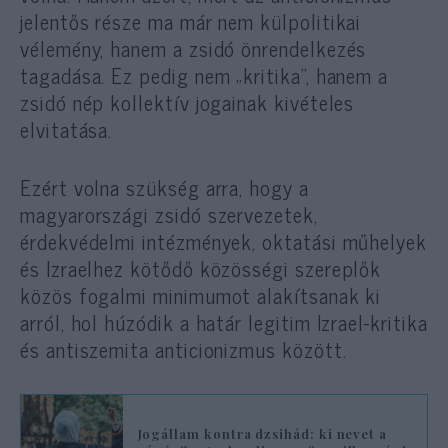
jelentős része ma már nem külpolitikai
vélemény, hanem a zsidó önrendelkezés
tagadása. Ez pedig nem „kritika”, hanem a
zsidó nép kollektív jogainak kivételes
elvitatása.
Ezért volna szükség arra, hogy a
magyarországi zsidó szervezetek,
érdekvédelmi intézmények, oktatási műhelyek
és Izraelhez kötődő közösségi szereplők
közös fogalmi minimumot alakítsanak ki
arról, hol húzódik a határ legitim Izrael-kritika
és antiszemita anticionizmus között.
Jogállam kontra dzsihád: ki nevet a