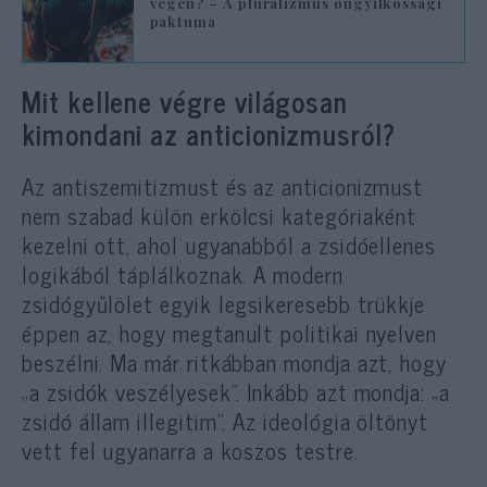
végén? – A pluralizmus öngyilkossági
paktuma
Mit kellene végre világosan
kimondani az anticionizmusról?
Az antiszemitizmust és az anticionizmust
nem szabad külön erkölcsi kategóriaként
kezelni ott, ahol ugyanabból a zsidóellenes
logikából táplálkoznak. A modern
zsidógyűlölet egyik legsikeresebb trükkje
éppen az, hogy megtanult politikai nyelven
beszélni. Ma már ritkábban mondja azt, hogy
„a zsidók veszélyesek”. Inkább azt mondja: „a
zsidó állam illegitim”. Az ideológia öltönyt
vett fel ugyanarra a koszos testre.