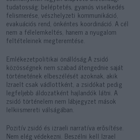
tudatosság: beléptetés, gyanús viselkedés
felismerése, vészhelyzeti kommunikáció,
evakuációs rend, önkéntes koordináció. A cél
nem a félelemkeltés, hanem a nyugalom
feltételeinek megteremtése.
Emlékezetpolitikai önállóság.A zsidó
közösségnek nem szabad átengednie saját
történetének elbeszélését azoknak, akik
Izraelt csak vádlottként, a zsidókat pedig
legfeljebb áldozatként hajlandók látni. A
zsidó történelem nem lábjegyzet mások
lelkiismereti válságában.
Pozitív zsidó és izraeli narratíva erősítése.
Nem elég védekezni. Beszélni kell Izrael