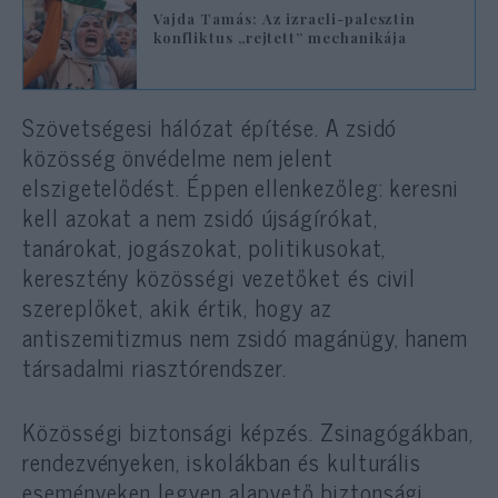
Vajda Tamás: Az izraeli-palesztin
konfliktus „rejtett” mechanikája
Szövetségesi hálózat építése. A zsidó
közösség önvédelme nem jelent
elszigetelődést. Éppen ellenkezőleg: keresni
kell azokat a nem zsidó újságírókat,
tanárokat, jogászokat, politikusokat,
keresztény közösségi vezetőket és civil
szereplőket, akik értik, hogy az
antiszemitizmus nem zsidó magánügy, hanem
társadalmi riasztórendszer.
Közösségi biztonsági képzés. Zsinagógákban,
rendezvényeken, iskolákban és kulturális
eseményeken legyen alapvető biztonsági