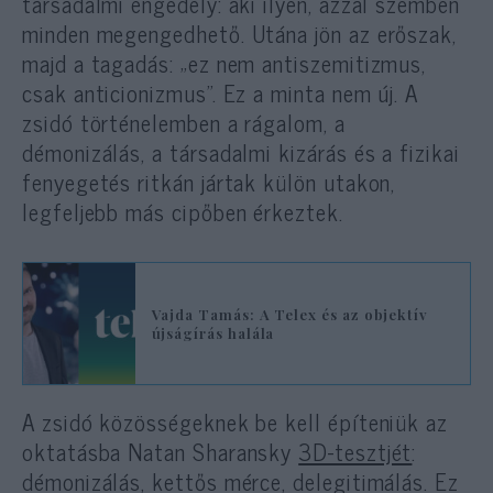
társadalmi engedély: aki ilyen, azzal szemben
minden megengedhető. Utána jön az erőszak,
majd a tagadás: „ez nem antiszemitizmus,
csak anticionizmus”. Ez a minta nem új. A
zsidó történelemben a rágalom, a
démonizálás, a társadalmi kizárás és a fizikai
fenyegetés ritkán jártak külön utakon,
legfeljebb más cipőben érkeztek.
Vajda Tamás: A Telex és az objektív
újságírás halála
A zsidó közösségeknek be kell építeniük az
oktatásba Natan Sharansky
3D-tesztjét
:
démonizálás, kettős mérce, delegitimálás. Ez