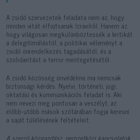
A zsidó szervezetek feladata nem az, hogy
minden vitát elfojtsanak Izraelről. Hanem az,
hogy világosan megkülönböztessék a kritikát
a delegitimálástól, a politikai véleményt a
zsidó önrendelkezés tagadásától, és a
szolidaritást a terror mentegetésétől.
A zsidó közösség önvédelme ma nemcsak
biztonsági kérdés. Nyelvi, történeti, jogi,
oktatási és kommunikációs feladat is. Aki
nem nevezi meg pontosan a veszélyt, az
előbb-utóbb mások szótárában fogja keresni
a saját túlélésének feltételeit.
A szerző közgazdász, nemzetközi kapcsolatok