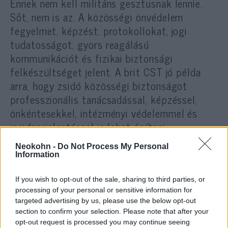
Ennek nem kell militáns gesztusnak lennie.
Sőt, nem is az. A közösségi önvédelem
fegyelmet, képzést, protokollokat, jogi
tudatosságot, gyors reagálású
kommunikációt és fizikai biztonsági
felkészültséget jelent. A brit CST jó példa
arra, hogy zsidó közösségi biztonságot
professzionális tanácsadással, képzéssel,
önkéntesekkel, intézményi védelemmel és
incidensjelentéssel is lehet építeni.
Neokohn -
Do Not Process My Personal
Information
A hasznos idióták olimpiai
válogatottjának csapatkapitánya: G-
If you wish to opt-out of the sale, sharing to third parties, or
Ras
processing of your personal or sensitive information for
targeted advertising by us, please use the below opt-out
section to confirm your selection. Please note that after your
További kívánatos teendők a zsidó
opt-out request is processed you may continue seeing