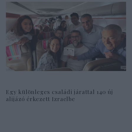
Egy különleges családi járattal 140 új
alijázó érkezett Izraelbe