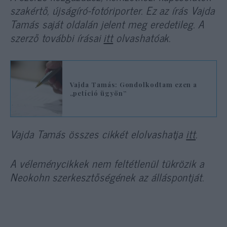
szakértő, újságíró-fotóriporter. Ez
az írás Vaj
da
Tamás saját oldalán jelent meg eredetileg. A
szerző további írásai
itt
olvashatóak.
Vajda Tamás: Gondolkodtam ezen a
„petíció ügyön”
Vajda Tamás összes cikkét elolvashatja
itt
.
A véleménycikkek nem feltétlenül tükrözik a
Neokohn szerkesztőségének az álláspontját.