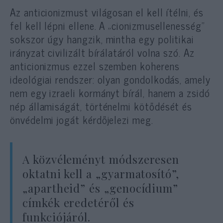
Az anticionizmust világosan el kell ítélni, és
fel kell lépni ellene. A „cionizmusellenesség”
sokszor úgy hangzik, mintha egy politikai
irányzat civilizált bírálatáról volna szó. Az
anticionizmus ezzel szemben koherens
ideológiai rendszer: olyan gondolkodás, amely
nem egy izraeli kormányt bírál, hanem a zsidó
nép államiságát, történelmi kötődését és
önvédelmi jogát kérdőjelezi meg.
A közvéleményt módszeresen
oktatni kell a „gyarmatosító”,
„apartheid” és „genocídium”
címkék eredetéről és
funkciójáról.