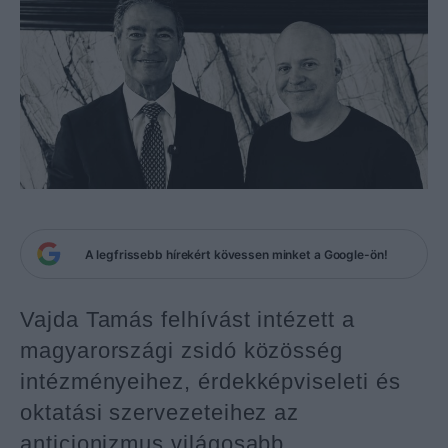
A legfrissebb hírekért kövessen minket a Google-ön!
Vajda Tamás felhívást intézett a
magyarországi zsidó közösség
intézményeihez, érdekképviseleti és
oktatási szervezeteihez az
anticionizmus világosabb