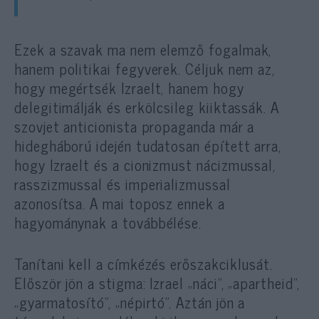
Ezek a szavak ma nem elemző fogalmak,
hanem politikai fegyverek. Céljuk nem az,
hogy megértsék Izraelt, hanem hogy
delegitimálják és erkölcsileg kiiktassák. A
szovjet anticionista propaganda már a
hidegháború idején tudatosan épített arra,
hogy Izraelt és a cionizmust nácizmussal,
rasszizmussal és imperializmussal
azonosítsa. A mai toposz ennek a
hagyománynak a továbbélése.
Tanítani kell a címkézés erőszakciklusát.
Először jön a stigma: Izrael „náci”, „apartheid”,
„gyarmatosító”, „népirtó”. Aztán jön a