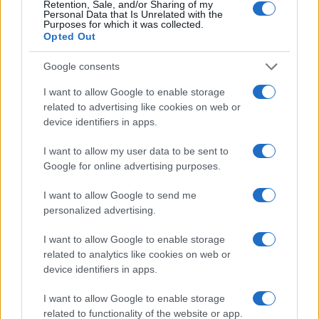
múlva kell megírni az elegáns állásfoglalást.
Retention, Sale, and/or Sharing of my
Personal Data that Is Unrelated with the
Addigra a hazugság már körbefutotta a
Purposes for which it was collected.
Opted Out
pályát, megitta a kávéját, és visszajött
okoskodni.
Google consents
I want to allow Google to enable storage
related to advertising like cookies on web or
Kell egy szakmailag felkészült
device identifiers in apps.
csapat, amely rövid, pontos,
I want to allow my user data to be sent to
forrásolt válaszokat ad magyarul
Google for online advertising purposes.
és angolul.
I want to allow Google to send me
personalized advertising.
Média- és közösségimédia-monitoring.
I want to allow Google to enable storage
Rendszeresen dokumentálni kell az
related to analytics like cookies on web or
device identifiers in apps.
antiszemita és anticionista narratívákat: kik
terjesztik őket, milyen nyelven, milyen
I want to allow Google to enable storage
visszatérő motívumokkal, milyen eléréssel. A
related to functionality of the website or app.