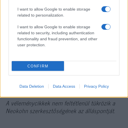
I want to allow Google to enable storage
related to personalization.
Olyan Izraelben, amilyet Bede Márton
vizionál, egy percig sem akarnék élni
I want to allow Google to enable storage
related to security, including authentication
functionality and fraud prevention, and other
user protection.
A jóemberkedés slendrián sajtója
CONFIRM
Vajda Tamás összes cikkét elolvashatja
itt
.
Data Deletion
Data Access
Privacy Policy
A véleménycikkek nem feltétlenül tükrözik a
Neokohn szerkesztőségének az álláspontját.