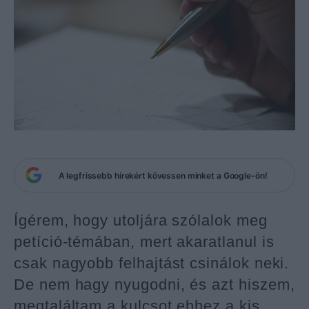
A legfrissebb hírekért kövessen minket a Google-ön!
Ígérem, hogy utoljára szólalok meg
petíció-témában, mert akaratlanul is
csak nagyobb felhajtást csinálok neki.
De nem hagy nyugodni, és azt hiszem,
megtaláltam a kulcsot ehhez a kis