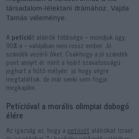
társadalom-lélektani drámához. Vajda
Tamás véleménye.
A
petíció
t aláírók többsége – mondjuk úgy,
90%-a – valójában nem rossz ember. Jó
szándék vezérli őket. Csakhogy a jó szándék
pont annyit ér, mint a lejárt szavatosságú
joghurt a hűtő mélyén:
jó hogy végre
megtaláltuk, de már senki sem fogja
megkajálni.
Petícióval a morális olimpiai dobogó
élére
Az igazság az, hogy a
petíciót
aláírókat Izrael
és az október 7-i bestiális vérfürdő valójában