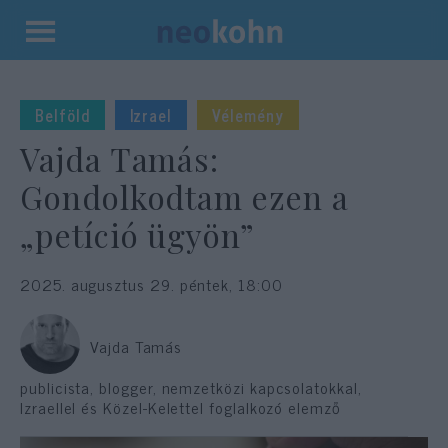
Kilépés
a
tartalomba
Belföld
Izrael
Vélemény
Vajda Tamás:
Gondolkodtam ezen a
„petíció ügyön”
2025. augusztus 29. péntek, 18:00
Vajda Tamás
publicista, blogger, nemzetközi kapcsolatokkal,
Izraellel és Közel-Kelettel foglalkozó elemző