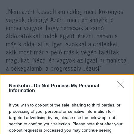
„Nem azért kussoltam eddig, mert közönyös
vagyok, dehogy! Azért, mert én annyira jó
ember vagyok, hogy nemcsak a zsidó
áldozatokkal tudok együttérezni, hanem a
másik oldallal is. Igen, azokkal a civilekkel,
akik most már a péló másik végén találták
magukat. Nézd, én vagyok az igazi humanista,
a békegalamb, a progresszív Jézus!”
Neokohn -
Do Not Process My Personal
Information
Az izraeli kormányt tömeggyilkosozza
a 444
If you wish to opt-out of the sale, sharing to third parties, or
processing of your personal or sensitive information for
targeted advertising by us, please use the below opt-out
Csakhogy a valóság makacs dolog: a gyilkos
section to confirm your selection. Please note that after your
opt-out request is processed you may continue seeing
és az áldozat soha nem egyenrangú