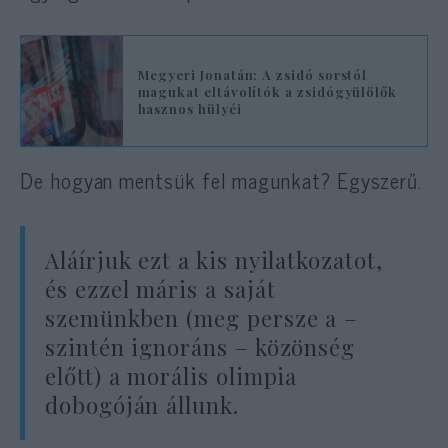
Megyeri Jonatán: A zsidó sorstól
magukat eltávolítók a zsidógyülölők
hasznos hülyéi
De hogyan mentsük fel magunkat? Egyszerű.
Aláírjuk ezt a kis nyilatkozatot,
és ezzel máris a saját
szemünkben (meg persze a –
szintén ignoráns – közönség
előtt) a morális olimpia
dobogóján állunk.