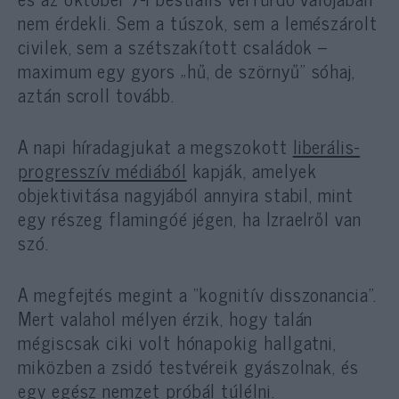
nem érdekli. Sem a túszok, sem a lemészárolt
civilek, sem a szétszakított családok –
maximum egy gyors „hű, de szörnyű” sóhaj,
aztán scroll tovább.
A napi híradagjukat a megszokott
liberális-
progresszív médiából
kapják, amelyek
objektivitása nagyjából annyira stabil, mint
egy részeg flamingóé jégen, ha Izraelről van
szó.
A megfejtés megint a “kognitív disszonancia”.
Mert valahol mélyen érzik, hogy talán
mégiscsak ciki volt hónapokig hallgatni,
miközben a zsidó testvéreik gyászolnak, és
egy egész nemzet próbál túlélni.