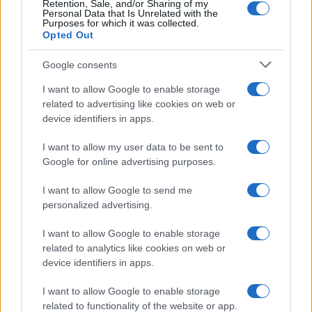
Retention, Sale, and/or Sharing of my
Így aztán marad a kényelmes önáltatás, hogy
Personal Data that Is Unrelated with the
Purposes for which it was collected.
a semmitmondó petíció, a „békenyilatkozat”
Opted Out
valójában erkölcsi állásfoglalás.
Google consents
I want to allow Google to enable storage
Pedig igazából nem több, mint
related to advertising like cookies on web or
device identifiers in apps.
egy díszes morális alibi annak,
hogy amikor tényleg számított
I want to allow my user data to be sent to
volna a hangjuk, akkor
Google for online advertising purposes.
hallgattak, mint a sír.
I want to allow Google to send me
personalized advertising.
I want to allow Google to enable storage
A szerző közgazdász, nemzetközi kapcsolatok
related to analytics like cookies on web or
szakértő, újságíró-fotóriporter. Ez az
írás
Vajda
device identifiers in apps.
Tamás saját oldalán jelent meg eredetileg. A
I want to allow Google to enable storage
szerző további írásai
itt
olvashatóak.
related to functionality of the website or app.