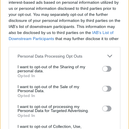
interest-based ads based on personal information utilized by
szereplők.
us or personal information disclosed to third parties prior to
your opt-out. You may separately opt-out of the further
disclosure of your personal information by third parties on the
IAB’s list of downstream participants. This information may
Megrögzött gyilkosokkal
nem
also be disclosed by us to third parties on the
IAB’s List of
lehet békét kötni – legfeljebb
Downstream Participants
that may further disclose it to other
fegyverszünetet, amíg újra le
third parties.
nem csapnak rád.
Please note that this website/app uses one or more Google
Personal Data Processing Opt Outs
services and may gather and store information including but
not limited to your visit or usage behaviour. You may click to
I want to opt-out of the Sharing of my
personal data.
grant or deny consent to Google and its third-party tags to
De hogy ezt felismerjék, és felfogják ahhoz
Opted In
use your data for below specified purposes in below Google
“érintettnek” kellene érezniük magukat, és
consent section.
I want to opt-out of the Sale of my
Personal Data.
valóban követni az eseményeket. Ez pedig a
Opted In
legtöbbjük esetében egyszerűen ‘érdeklődés
I want to opt-out of processing my
hiányában’ elmaradt, mert kényelmesebb nem
Personal Data for Targeted Advertising.
tudni, nem látni, és nem érezni.
Opted In
I want to opt-out of Collection, Use,