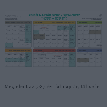
Megjelent az 5787. évi falinaptár, töltse le!