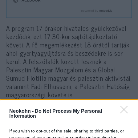
A program 17 órakor hivatalos gyülekezővel
kezdődik, ezt 17:30-kor sajtótájékoztató
követi. A fő megemlékezést 18 órától tartják,
ahol gyertyagyújtásra és beszédekre is sor
kerül. A felszólalók között lesznek a
Palesztin Magyar Mozgalom és a Global
Sumud Flotilla magyar és palesztin aktivistái,
valamint Fadi Elhusseini, a Palesztin Hatóság
magyarországi követe is.
Neokohn -
Do Not Process My Personal
Information
A temus Che Guevara, a budapesti
anticionisták és a Mérce
If you wish to opt-out of the sale, sharing to third parties, or
erőlködésének margójára
processing of your personal or sensitive information for