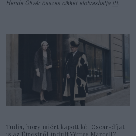
Hende Olivér összes cikkét elolvashatja
itt
.
Tudja, hogy miért kapott két Oscar-díjat
is az Újpestről indult Vértes Marcell?