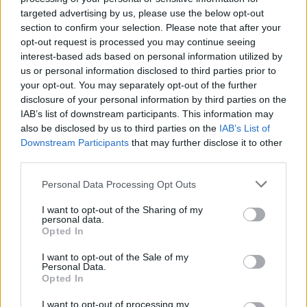
targeted advertising by us, please use the below opt-out
Nem ez lesz az első anticionista
section to confirm your selection. Please note that after your
opt-out request is processed you may continue seeing
tüntetés
interest-based ads based on personal information utilized by
us or personal information disclosed to third parties prior to
Amint arról a Neokohn is
beszámolt
,
your opt-out. You may separately opt-out of the further
disclosure of your personal information by third parties on the
márciusban „A Háborús bűnösökből NEM
IAB’s list of downstream participants. This information may
kérünk!” néven tartottak Izrael-ellenes
also be disclosed by us to third parties on the
IAB’s List of
tüntetést
a
Gondoskodó Forradalom
és
Stop
Downstream Participants
that may further disclose it to other
amerikai agresszió
nevű szélsőbalos
third parties.
szervezetek, amelyek arra buzdítottak
Please note that this website/app uses one or more Google
Personal Data Processing Opt Outs
mindenkit, hogy tiltakozzanak Benjamin
services and may gather and store information including but
not limited to your visit or usage behaviour. You may click to
I want to opt-out of the Sharing of my
Netanjahu izraeli miniszterelnök budapesti
personal data.
grant or deny consent to Google and its third-party tags to
látogatása ellen.
Opted In
use your data for below specified purposes in below Google
consent section.
I want to opt-out of the Sale of my
Personal Data.
Opted In
Az anticionista szervezők annak
I want to opt-out of processing my