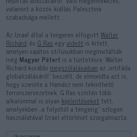
népirtás áldozatairól” való megemlékezés,
valamint a közös kiállás Palesztina
szabadsága mellett.
Az Izrael által a tengeren elfogott
Walter
Richárd
, és
G Ras
egy
videót
is kitett,
amelyen sajátos stílusukban meginvitálták
még
Magyar Pétert
is a tüntetésre. Walter
Richárd korábbi
megszólalásaiban
az „intifáda
globalizálásáról” beszélt, de elmondta azt is,
hogy szerinte a Hamász nem tekinthető
terrorszervezetnek. G Ras szintén több
alkalommal is olyan
kijelentéseket
tett,
amelyekben „a folyótól a tengerig” szlogen
használatával Izrael eltörlését szorgalmazta.