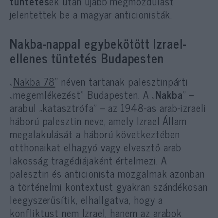
tüntetés
ek után újabb megmozdulást
jelentettek be a magyar anticionisták.
Nakba-nappal egybekötött Izrael-
ellenes tüntetés Budapesten
„
Nakba 78
” néven tartanak palesztinpárti
„megemlékezést” Budapesten. A „
Nakba
” –
arabul „katasztrófa” – az 1948-as arab-izraeli
háború palesztin neve, amely Izrael Állam
megalakulását a háború következtében
otthonaikat elhagyó vagy elvesztő arab
lakosság tragédiájaként értelmezi. A
palesztin és anticionista mozgalmak azonban
a történelmi kontextust gyakran szándékosan
leegyszerűsítik, elhallgatva, hogy a
konfliktust nem Izrael, hanem az arabok