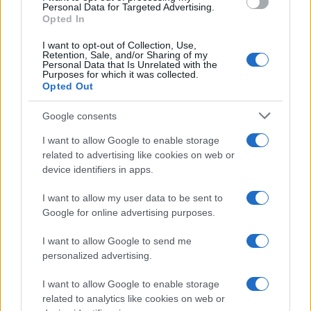
ellenére tartották meg a
Personal Data for Targeted Advertising.
Opted In
tüntetést, hogy Netanjahu nem
utazott Budapestre.
I want to opt-out of Collection, Use,
Retention, Sale, and/or Sharing of my
Personal Data that Is Unrelated with the
Purposes for which it was collected.
Opted Out
A megmozduláson a palesztin terrort éltető
dalok eléneklésével tiltakoztak Izrael ellen: a
Google consents
kissé hamiskásan felcsendülő
Leve Palestina
I want to allow Google to enable storage
című dal szövege például arról szólt, hogy
related to advertising like cookies on web or
device identifiers in apps.
„Éljen Palesztina, vesszen a cionizmus”, de
volt benne olyan rész is, hogy „Büszkén
I want to allow my user data to be sent to
köveket vetettünk, zsoldosra és rendőrre, és
Google for online advertising purposes.
rakétákat lőttünk ádáz ellenségünkre”.
I want to allow Google to send me
personalized advertising.
A márciusi tüntetést megelőzően 2025.
I want to allow Google to enable storage
október 6-án – egy nappal az október 7-i
related to analytics like cookies on web or
mészárlás második évfordulója előtt –