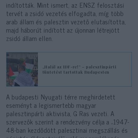
indították. Mint ismert, az ENSZ felosztási
tervét a zsidó vezetés elfogadta, míg több
arab állam és palesztin vezető elutasította,
majd háborút indított az újonnan létrejött
zsidó állam ellen.
„Halál az IDF-re!” – palesztinpárti
tüntetést tartottak Budapesten
A budapesti Nyugati térre meghirdetett
eseményt a legismertebb magyar
palesztinpárti aktivista, G Ras vezeti. A
szervezők szerint a rendezvény célja a „1947-
48-ban kezdődött palesztinai megszállás és