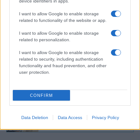
device identifiers in apps.
egyébként volt már egy
Izrael-ellenes
tüntetés
a budapesti Nyugati téren, amelyen
I want to allow Google to enable storage
related to functionality of the website or app.
több alkalommal is elhangzott a „Halál az
IDF-re!”, a „Szabad Palesztinát!” és a „From
I want to allow Google to enable storage
the River to the Sea!”.
related to personalization.
I want to allow Google to enable storage
related to security, including authentication
functionality and fraud prevention, and other
Walter Richárd, a gázai Bobmester és a
user protection.
Partizán hazugságainak margójára
CONFIRM
Gyalázat: Budapesti holokauszt-
emlékműnél akcióztak Greta
Data Deletion
Data Access
Privacy Policy
Thunberg magyar pajtásai