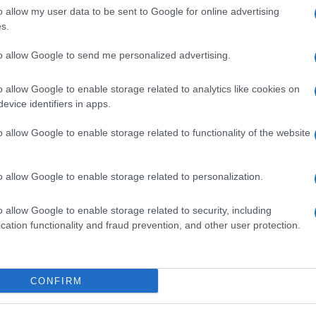
o allow my user data to be sent to Google for online advertising
álálkodott Gideon Szaár.
s.
to allow Google to send me personalized advertising.
szönjük Orbán Anita külügyminiszternek a határoz
lárdan kitartott Izrael mellett ezekben a kihívások
o allow Google to enable storage related to analytics like cookies on
yarország szolidaritását. Köszönöm, kedves bará
evice identifiers in apps.
o allow Google to enable storage related to functionality of the website
satlakozott hozzá
Maya Kadosh.
o allow Google to enable storage related to personalization.
: Facebook/Orbán Anita
o allow Google to enable storage related to security, including
cation functionality and fraud prevention, and other user protection.
Pew Research: A magya
véleménye Izraelről
CONFIRM