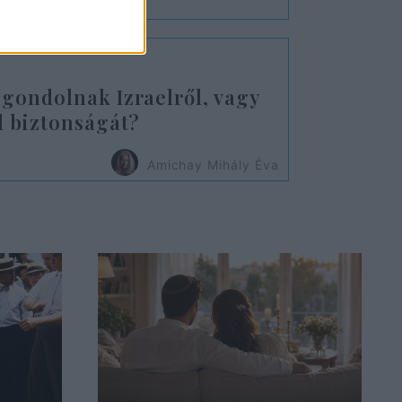
 gondolnak Izraelről, vagy
l biztonságát?
Amichay Mihály Éva