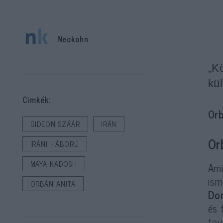
Neokohn
„K
kü
Cimkék:
Orb
GIDEON SZÁÁR
IRÁN
Or
IRÁNI HÁBORÚ
MAYA KADOSH
Ami
ism
ORBÁN ANITA
Do
és 
tov