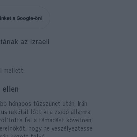
inket a Google-ön!
ának az izraeli
l
mellett.
 ellen
öbb hónapos tűzszünet után, Irán
us rakétát lőtt ki a zsidó államra.
zólította fel a támadást követően,
terelnököt, hogy ne veszélyeztesse
rán között folyó