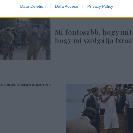
Data Deletion
Data Access
Privacy Policy
Mi fontosabb, hogy mit
hogy mi szolgálja Izrae