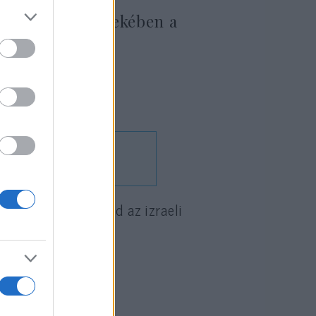
hogy megvédje
csökkentése érdekében a
n megköszönte mind az izraeli
ykövete.