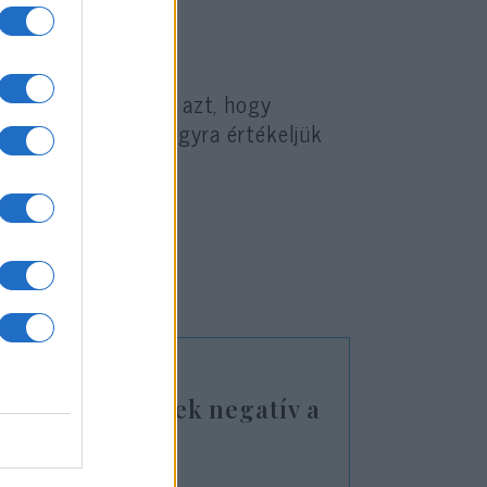
ott támogatást és azt, hogy
kal teli időkben. Nagyra értékeljük
tom”
rok többségének negatív a