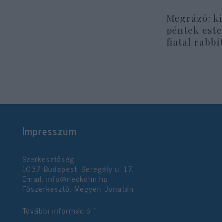
Megrázó: ki
péntek este
fiatal rabbi
Impresszum
Szerkesztőség:
1037 Budapest, Seregély u. 17.
Email:
info@neokohn.hu
Főszerkesztő: Megyeri Jonatán
További információ »