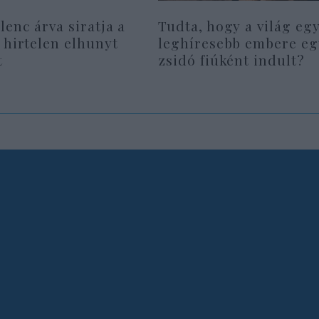
lenc árva siratja a
Tudta, hogy a világ eg
 hirtelen elhunyt
leghíresebb embere eg
t
zsidó fiúként indult?