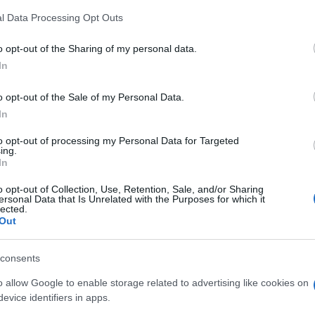
Magyarország kiáll Izrael joga mellett, 
állampolgárait, és a feszültség mielőbbi 
l Data Processing Opt Outs
tárgyalásokhoz való visszatérést sürgeti.”
o opt-out of the Sharing of my personal data.
In
rta az
X-en
Orbán Anita a támadás után.
o opt-out of the Sale of my Personal Data.
In
to opt-out of processing my Personal Data for Targeted
ing.
In
o opt-out of Collection, Use, Retention, Sale, and/or Sharing
ersonal Data that Is Unrelated with the Purposes for which it
agyar külügyminiszter határozott kiállását rögtö
lected.
Out
ügyér, mind a zsidó állam Budapestre delegált nag
consents
„Köszönöm, kedves barátom”
o allow Google to enable storage related to advertising like cookies on
evice identifiers in apps.