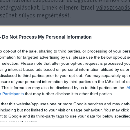
etárgyalásokat.
Ennek ellenére Izrael
válaszcsapá
szünet súlyos megsértését.
-
Do Not Process My Personal Information
„Magyarország nemzeti
to opt-out of the sale, sharing to third parties, or processing of your per
barátja legyen” – üzent
formation for targeted advertising by us, please use the below opt-out s
r selection. Please note that after your opt-out request is processed y
eing interest-based ads based on personal information utilized by us or
disclosed to third parties prior to your opt-out. You may separately opt-
elyzetre reagált Orbán Anita magyar külügyminiszt
losure of your personal information by third parties on the IAB’s list of
. This information may also be disclosed by us to third parties on the
IA
odalommal figyeli a közel-keleti helyzet veszélye
Participants
that may further disclose it to other third parties.
téljük az Iránból, Libanonból és Jemenből indított
 that this website/app uses one or more Google services and may gath
ép-Izraelben elkövetett legutóbbi terrortámadást.
including but not limited to your visit or usage behaviour. You may click 
 to Google and its third-party tags to use your data for below specifi
ogle consent section.