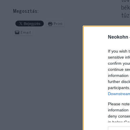
bék
Megosztás:
tűz
Print
Email
Neokohn 
If you wish 
sensitive in
confirm you
continue se
information 
A h
further disc
participants
agg
Downstream 
elí
Please note
Köz
information 
deny consent
in below Go