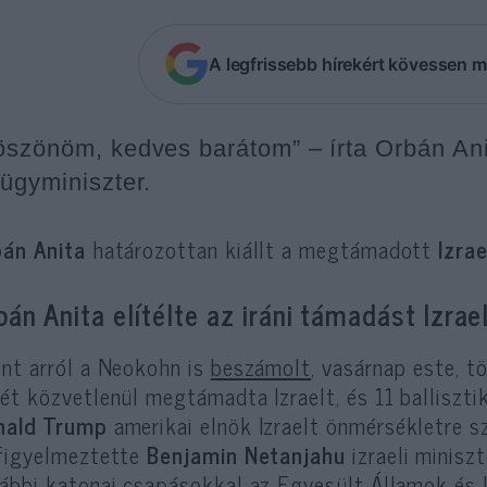
A legfrissebb hírekért kövessen m
öszönöm, kedves barátom” – írta Orbán Anit
lügyminiszter.
án Anita
határozottan kiállt a megtámadott
Izrae
bán Anita elítélte az iráni támadást Izrael
nt arról a Neokohn is
beszámolt
, vasárnap este, t
ét közvetlenül megtámadta Izraelt, és 11 ballisztik
nald Trump
amerikai elnök Izraelt önmérsékletre s
figyelmeztette
Benjamin Netanjahu
izraeli minisz
ábbi katonai csapásokkal az Egyesült Államok és I