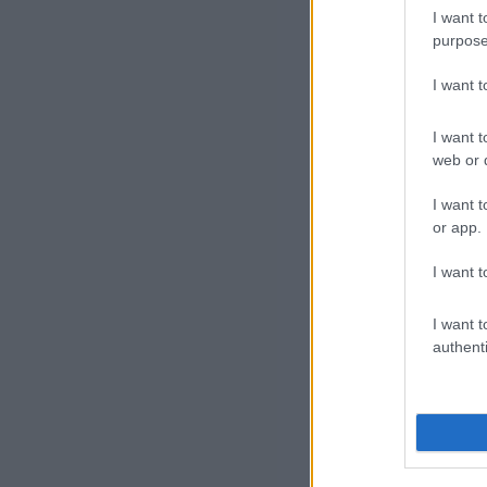
I want t
– h
purpose
I want 
„Kö
szi
I want t
Mag
web or d
I want t
–
c
or app.
I want t
Kép
I want t
authenti