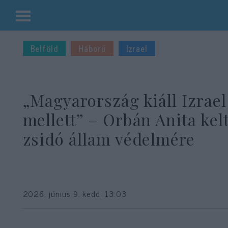
Kilépés
a
Belföld
Háború
Izrael
tartalomba
„Magyarország kiáll Izrael
mellett” – Orbán Anita kelt
zsidó állam védelmére
2026. június 9. kedd, 13:03