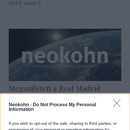
2024. április 3.
Megszületett a Real Madrid
sztárjának és izraeli kedvesének
első közös lánya
Neokohn -
Do Not Process My Personal
Information
2024. április 3.
If you wish to opt-out of the sale, sharing to third parties, or
processing of your personal or sensitive information for