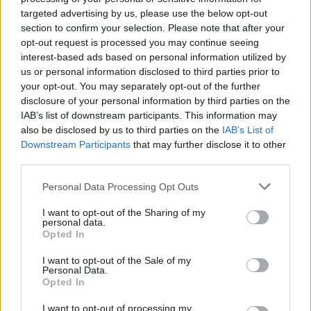
targeted advertising by us, please use the below opt-out
section to confirm your selection. Please note that after your
opt-out request is processed you may continue seeing
interest-based ads based on personal information utilized by
us or personal information disclosed to third parties prior to
your opt-out. You may separately opt-out of the further
disclosure of your personal information by third parties on the
IAB’s list of downstream participants. This information may
also be disclosed by us to third parties on the
IAB’s List of
Downstream Participants
that may further disclose it to other
third parties.
„Elegünk van!” – tele lett a
Please note that this website/app uses one or more Google
Personal Data Processing Opt Outs
hócipője a hollandiai zsidóknak
services and may gather and store information including but
not limited to your visit or usage behaviour. You may click to
I want to opt-out of the Sharing of my
2024. április 3.
personal data.
grant or deny consent to Google and its third-party tags to
Opted In
use your data for below specified purposes in below Google
consent section.
I want to opt-out of the Sale of my
Personal Data.
Opted In
I want to opt-out of processing my