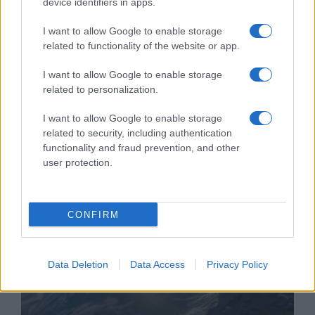
device identifiers in apps.
I want to allow Google to enable storage
related to functionality of the website or app.
Szakértő: izraeli nagykövetségek
I want to allow Google to enable storage
related to personalization.
elleni támadások várhatóak
I want to allow Google to enable storage
2024. április 3.
related to security, including authentication
functionality and fraud prevention, and other
user protection.
CONFIRM
Data Deletion
Data Access
Privacy Policy