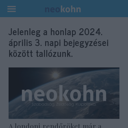
Kilépés
a
Jelenleg a honlap
2024.
tartalomba
április 3.
napi bejegyzései
között tallózunk.
A londoni rendőröket már a