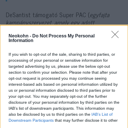
DeSantist támogató Super PAC (
egyfajta
kampányszervezet, amely egy adott
politikusnak gyűjt pénzt, vagy akár egy
konkrét ügy érdekében több politikusnak
)
Neokohn -
Do Not Process My Personal
Information
például
elkezdte
már növelni a stábját és a
múlt héten leszerződtette Ted Cruz korábbi
If you wish to opt-out of the sale, sharing to third parties, or
kampány menedzserét, és kampányközpontot
processing of your personal or sensitive information for
is létrehozott Atlanta városában. Ezek
targeted advertising by us, please use the below opt-out
section to confirm your selection. Please note that after your
egyértelműen arra utalnak, hogy DeSantis
opt-out request is processed you may continue seeing
kampányra készülődik.
interest-based ads based on personal information utilized by
us or personal information disclosed to third parties prior to
your opt-out. You may separately opt-out of the further
DeSantis megjegyzései, majd korrekciója az
disclosure of your personal information by third parties on the
ukrajnai konfliktussal kapcsolatosan is arra
IAB’s list of downstream participants. This information may
utal, hogy igyekszik a nézeteit a párthoz is
also be disclosed by us to third parties on the
IAB’s List of
Downstream Participants
that may further disclose it to other
igazítani
, amire kormányzóként nem kellene
third parties.