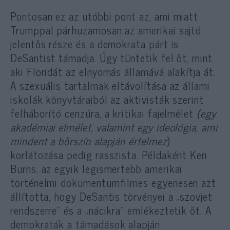
Pontosan ez az utóbbi pont az, ami miatt
Trumppal párhuzamosan az amerikai sajtó
jelentős része és a demokrata párt is
DeSantist támadja. Úgy tüntetik fel őt, mint
aki Floridát az elnyomás államává alakítja át.
A szexuális tartalmak eltávolítása az állami
iskolák könyvtáraiból az aktivisták szerint
felháborító cenzúra, a kritikai fajelmélet
(egy
akadémiai elmélet, valamint egy ideológia, ami
mindent a bőrszín alapján értelmez
)
korlátozása pedig rasszista. Példaként Ken
Burns, az egyik legismertebb amerikai
történelmi dokumentumfilmes egyenesen azt
állította, hogy DeSantis törvényei a „szovjet
rendszerre” és a „nácikra” emlékeztetik őt. A
demokraták a támadások alapján