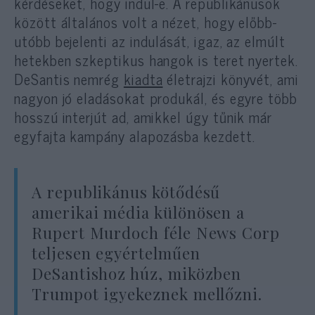
kérdéseket, hogy indul-e. A republikánusok
között általános volt a nézet, hogy előbb-
utóbb bejelenti az indulását, igaz, az elmúlt
hetekben szkeptikus hangok is teret nyertek.
DeSantis nemrég
kiadta
életrajzi könyvét, ami
nagyon jó eladásokat produkál, és egyre több
hosszú interjút ad, amikkel úgy tűnik már
egyfajta kampány alapozásba kezdett.
A republikánus kötődésű
amerikai média különösen a
Rupert Murdoch féle News Corp
teljesen egyértelműen
DeSantishoz húz, miközben
Trumpot igyekeznek mellőzni.