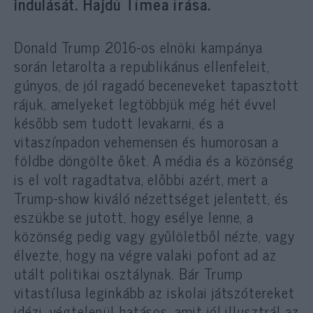
indulását. Hajdú Tímea írása.
Donald Trump 2016-os elnöki kampánya
során letarolta a republikánus ellenfeleit,
gúnyos, de jól ragadó beceneveket tapasztott
rájuk, amelyeket legtöbbjük még hét évvel
később sem tudott levakarni, és a
vitaszínpadon vehemensen és humorosan a
földbe döngölte őket. A média és a közönség
is el volt ragadtatva, előbbi azért, mert a
Trump-show kiváló nézettséget jelentett, és
eszükbe se jutott, hogy esélye lenne, a
közönség pedig vagy gyűlöletből nézte, vagy
élvezte, hogy na végre valaki pofont ad az
utált politikai osztálynak. Bár Trump
vitastílusa leginkább az iskolai játszótereket
idézi, végtelenül hatásos, amit jól illusztrál az