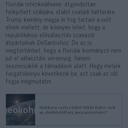
floridai intézkedéseire, átgondoltan
felépített stábjára, stabil családi hátterére.
Trump kemény magja ki fog tartani a volt
elnök mellett, de könnyen lehet, hogy a
republikánus előválasztás szavazói
átpártolnak DeSantishoz. De az is
megtörténhet, hogy a floridai kormányzó nem
jut el választási versenyig, hanem
összecsuklik a támadások alatt. Hogy melyik
forgatókönyv következik be, azt csak az idő
fogja megmutatni.
Mekkora esélye lehet Nikki Haley-nek
az elnökjelöltség megszerzésére?