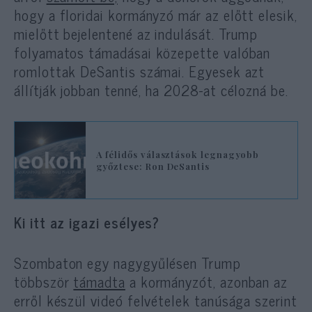
hogy a floridai kormányzó már az előtt elesik,
mielőtt bejelentené az indulását. Trump
folyamatos támadásai közepette valóban
romlottak DeSantis számai. Egyesek azt
állítják jobban tenné, ha 2028-at célozná be.
A félidős választások legnagyobb
győztese: Ron DeSantis
Ki itt az igazi esélyes?
Szombaton egy nagygyűlésen Trump
többször
támadta
a kormányzót, azonban az
erről készül videó felvételek tanúsága szerint