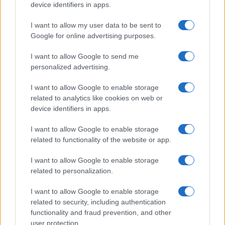
device identifiers in apps.
I want to allow my user data to be sent to
Apákat támogató intézkedést ír alá a kormányzó.
Google for online advertising purposes.
Az elmúlt héten DeSantis enyhe gúnnyal
I want to allow Google to send me
beszélt
Trump jelenleg is zajló ügyével
personalized advertising.
kapcsolatosan, miszerint utóbbi egy
I want to allow Google to enable storage
pornósztárnak fizetett, hogy ne beszéljen az
related to analytics like cookies on web or
állítólagos kapcsolatukról. Bár kritizálta az
device identifiers in apps.
ügyészt, aki Trumpot támadja, de a
I want to allow Google to enable storage
republikánus oldalon sokan felkapták a
related to functionality of the website or app.
fejüket, mikor megjegyezte, hogy neki
fogalma sincs mi játszódik le, ha valaki ilyen
I want to allow Google to enable storage
related to personalization.
helyzetbe kerül, hogy egy pornósztárnak kell
fizetnie. A floridai kormányzó egyelőre
I want to allow Google to enable storage
óvakodik attól, hogy nyíltan támadja a volt
related to security, including authentication
elnököt, ezért már ez a megjegyzése is
functionality and fraud prevention, and other
user protection.