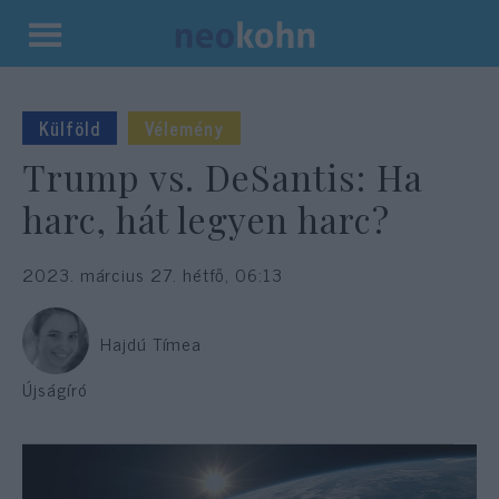
Kilépés
a
tartalomba
Külföld
Vélemény
Trump vs. DeSantis: Ha
harc, hát legyen harc?
2023. március 27. hétfő, 06:13
Hajdú Tímea
Újságíró