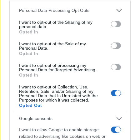
annyira ügyelnie, de elnökjelölt-aspiránsként
Please note that this website/app uses one or more Google
már sokkal inkább. Mint ismeretes először
Personal Data Processing Opt Outs
services and may gather and store information including but
területi vitának minősítette az ukrajnai
not limited to your visit or usage behaviour. You may click to
I want to opt-out of the Sharing of my
háborút, amibe való belebonyolódás szerinte
personal data.
grant or deny consent to Google and its third-party tags to
Opted In
nem amerikai nemzetérdek, majd miután a
use your data for below specified purposes in below Google
consent section.
párt neokonjai felháborodtak, keményebb
I want to opt-out of the Sale of my
Personal Data.
hangot ütött meg Putyinnal kapcsolatosan.
Opted In
I want to opt-out of processing my
Personal Data for Targeted Advertising.
Opted In
I want to opt-out of Collection, Use,
Retention, Sale, and/or Sharing of my
Personal Data that Is Unrelated with the
Purposes for which it was collected.
Opted Out
Google consents
I want to allow Google to enable storage
related to advertising like cookies on web or