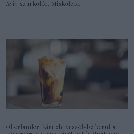
Aviv szurkolóit Miskolcon
Oberlander Báruch: veszélybe kerül a
kóserság, ha tejeskávét is kínálnak egy