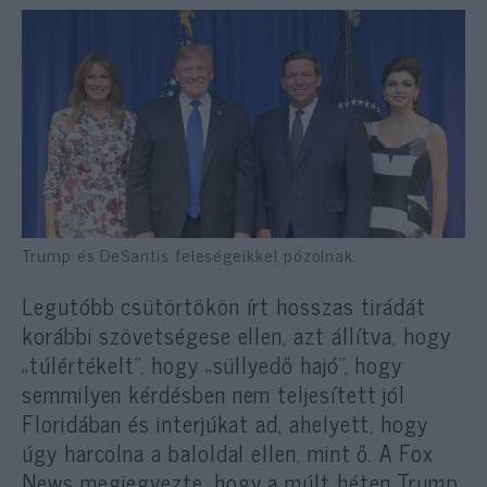
Trump és DeSantis feleségeikkel pózolnak.
Legutóbb csütörtökön írt hosszas tirádát
korábbi szövetségese ellen, azt állítva, hogy
„túlértékelt”, hogy „süllyedő hajó”, hogy
semmilyen kérdésben nem teljesített jól
Floridában és interjúkat ad, ahelyett, hogy
úgy harcolna a baloldal ellen, mint ő. A Fox
News
megjegyezte
, hogy a múlt héten Trump