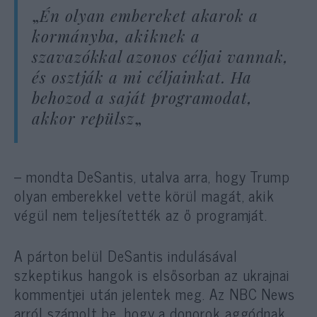
„
Én olyan embereket akarok a
kormányba, akiknek a
szavazókkal azonos céljai vannak,
és osztják a mi céljainkat. Ha
behozod a saját programodat,
akkor repülsz
„
– mondta DeSantis, utalva arra, hogy Trump
olyan emberekkel vette körül magát, akik
végül nem teljesítették az ő programját.
A párton belül DeSantis indulásával
szkeptikus hangok is elsősorban az ukrajnai
kommentjei után jelentek meg. Az NBC News
arról
számolt be,
hogy a donorok aggódnak,