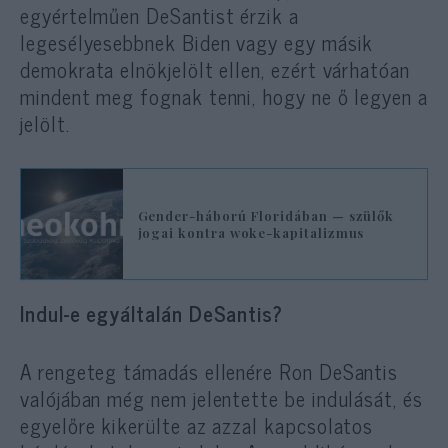
egyértelműen DeSantist érzik a
legesélyesebbnek Biden vagy egy másik
demokrata elnökjelölt ellen, ezért várhatóan
mindent meg fognak tenni, hogy ne ő legyen a
jelölt.
Gender-háború Floridában — szülők
jogai kontra woke-kapitalizmus
Indul-e egyáltalán DeSantis?
A rengeteg támadás ellenére Ron DeSantis
valójában még nem jelentette be indulását, és
egyelőre kikerülte az azzal kapcsolatos