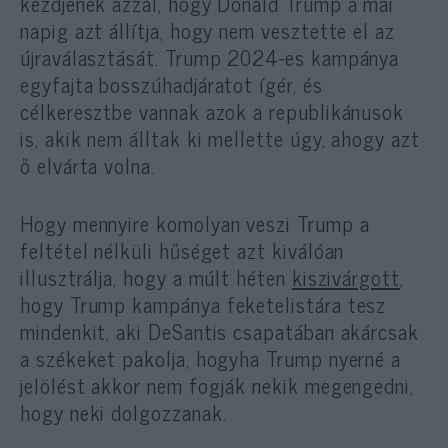
kezdjenek azzal, hogy Donald Trump a mai
napig azt állítja, hogy nem vesztette el az
újraválasztását. Trump 2024-es kampánya
egyfajta bosszúhadjáratot ígér, és
célkeresztbe vannak azok a republikánusok
is, akik nem álltak ki mellette úgy, ahogy azt
ő elvárta volna.
Hogy mennyire komolyan veszi Trump a
feltétel nélküli hűséget azt kiválóan
illusztrálja, hogy a múlt héten
kiszivárgott
,
hogy Trump kampánya feketelistára tesz
mindenkit, aki DeSantis csapatában akárcsak
a székeket pakolja, hogyha Trump nyerné a
jelölést akkor nem fogják nekik megengedni,
hogy neki dolgozzanak.