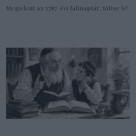
Megjelent az 5787. évi falinaptár, töltse le!