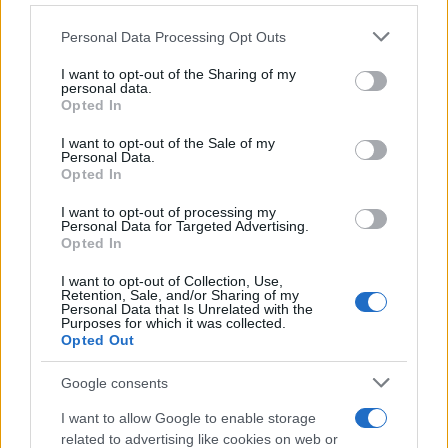
meggyalázásáról beszélnek, és
Please note that this website/app uses one or more Google
kommentátoraik felelősségre vonást
Personal Data Processing Opt Outs
services and may gather and store information including but
követelnek.
not limited to your visit or usage behaviour. You may click to
I want to opt-out of the Sharing of my
personal data.
grant or deny consent to Google and its third-party tags to
Opted In
use your data for below specified purposes in below Google
A mérsékelt szavazókat január 6-a
consent section.
I want to opt-out of the Sale of my
valószínűleg végleg elfordította Donald
Personal Data.
Opted In
Trumptól. Akik megrohamozták az épületet
valószínűleg nem is sejtették, mekkora kárt
I want to opt-out of processing my
Personal Data for Targeted Advertising.
okoznak saját ügyüknek.
Opted In
I want to opt-out of Collection, Use,
Retention, Sale, and/or Sharing of my
Personal Data that Is Unrelated with the
Van azonban még egy fontos
Purposes for which it was collected.
szempont: január 6-a
Opted Out
elhallgattatott minden jogos
Google consents
kritikát a 2020-as választás
I want to allow Google to enable storage
körülményeivel kapcsolatban.
related to advertising like cookies on web or