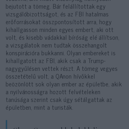
bejutott a tömeg. Bár felállítottak egy
vizsgálóbizottságot, és az FBI hatalmas
erőforrásokat összpontosított arra, hogy
kihallgasson minden egyes embert, aki ott
volt, és kisebb vádakkal bíróság elé állítson,
a vizsgálatok nem tudtak összehangolt
konspirációra bukkanni. Olyan embereket is
kihallgatott az FBI, akik csak a Trump-
nagygyűlésen vettek részt. A tömeg vegyes
összetételű volt, a QAnon hívőkkel
beözönlött sok olyan ember az épületbe, akik
a nyilvánosságra hozott felvételeken
tanúsága szerint csak úgy sétálgattak az
épületben, mint a turisták.