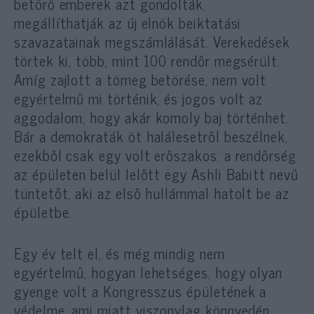
betörő emberek azt gondolták,
megállíthatják az új elnök beiktatási
szavazatainak megszámlálását. Verekedések
törtek ki, több, mint 100 rendőr megsérült.
Amíg zajlott a tömeg betörése, nem volt
egyértelmű mi történik, és jogos volt az
aggodalom, hogy akár komoly baj történhet.
Bár a demokraták öt halálesetről beszélnek,
ezekből csak egy volt erőszakos: a rendőrség
az épületen belül lelőtt egy Ashli Babitt nevű
tüntetőt, aki az első hullámmal hatolt be az
épületbe.
Egy év telt el, és még mindig nem
egyértelmű, hogyan lehetséges, hogy olyan
gyenge volt a Kongresszus épületének a
védelme, ami miatt viszonylag könnyedén