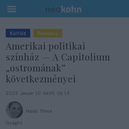
Kilépés
a
tartalomba
Külföld
Vélemény
Amerikai politikai
színház — A Capitolium
„ostromának”
következményei
2022. január 10. hétfő, 06:13
Hajdú Tímea
Újságíró