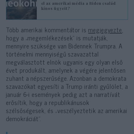
el az amerikai média a Biden család
kínos ügyeit?
Több amerikai kommentátor is
megjegyezte
,
hogy a „megemlékezések” is mutatják,
mennyire szüksége van Bidennek Trumpra. A
történelmi mennyiségű szavazattal
megválasztott elnök ugyanis egy olyan első
évet produkált, amelynek a végére jelentősen
zuhant a népszerűsége. Azonban a demokrata
szavazókat egyesíti a Trump iránti gyűlölet, a
január 6-i események pedig azt a narratívát
erősítik, hogy a republikánusok
szélsőségesek, és „veszélyeztetik az amerikai
demokráciát”.