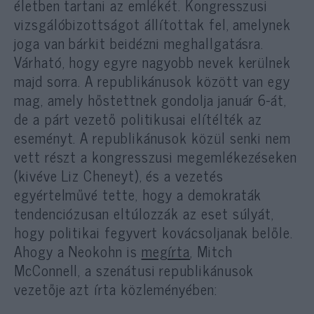
életben tartani az emlékét. Kongresszusi
vizsgálóbizottságot állítottak fel, amelynek
joga van bárkit beidézni meghallgatásra.
Várható, hogy egyre nagyobb nevek kerülnek
majd sorra. A republikánusok között van egy
mag, amely hőstettnek gondolja január 6-át,
de a párt vezető politikusai elítélték az
eseményt. A republikánusok közül senki nem
vett részt a kongresszusi megemlékezéseken
(kivéve Liz Cheneyt), és a vezetés
egyértelművé tette, hogy a demokraták
tendenciózusan eltúlozzák az eset súlyát,
hogy politikai fegyvert kovácsoljanak belőle.
Ahogy a Neokohn is
megírta
, Mitch
McConnell, a szenátusi republikánusok
vezetője azt írta közleményében: