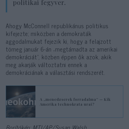
politikai fegyver.
Ahogy McConnell republikánus politikus
kifejezte; miközben a demokraták
aggodalmukat fejezik ki, hogy a felajzott
tömeg január 6-án „megtámadta az amerikai
demokráciát”, közben éppen ők azok, akik
meg akarják változtatni ennek a
demokráciának a választási rendszerét.
A „menedzserek forradalma” — Kik
Amerika technokrata urai?
Borítókép: MTI/AP/Susan Walsh