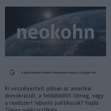
A legfrissebb hírekért kövessen minket a Google-ön!
Ki veszélyezteti jobban az amerikai
demokráciát, a feldühödött tömeg, vagy
a rendszert lebontó politikusok? Hajdú
Tímea publicisztikája.