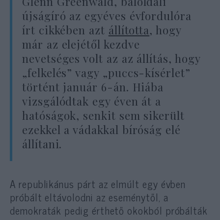
Glenn Greenwald, baloldali
újságíró az egyéves évfordulóra
írt cikkében azt
állította
, hogy
már az elejétől kezdve
nevetséges volt az az állítás, hogy
„felkelés” vagy „puccs-kísérlet”
történt január 6-án. Hiába
vizsgálódtak egy éven át a
hatóságok, senkit sem sikerült
ezekkel a vádakkal bíróság elé
állítani.
A republikánus párt az elmúlt egy évben
próbált eltávolodni az eseménytől, a
demokraták pedig érthető okokból próbálták