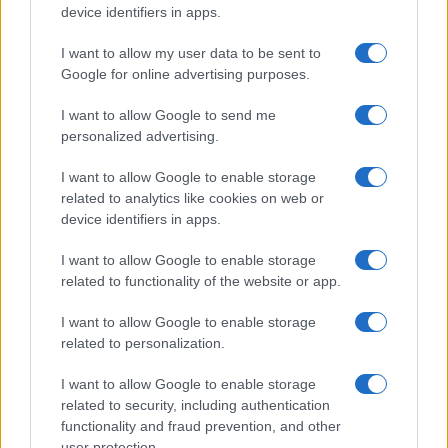
device identifiers in apps.
I want to allow my user data to be sent to
Trump ragaszkodása ahhoz, hogy nem ismeri
Google for online advertising purposes.
el Biden megválasztását, és a választási
csalás emlegetése mind-mind elterelték a
I want to allow Google to send me
personalized advertising.
figyelmet arról, hogy a demokraták tényleg a
választási rendszer megváltoztatásán
I want to allow Google to enable storage
mesterkednek, mivel szerintük az jelenlegi
related to analytics like cookies on web or
device identifiers in apps.
formájában nem eléggé igazságos. Jelzés
értékű, hogy a január 6-i megemlékezésen a
I want to allow Google to enable storage
Kongresszusnál gyülekező néhány száz
related to functionality of the website or app.
demokrata demonstráló a választási reform
I want to allow Google to enable storage
megszavazását követelő táblákkal jelent
related to personalization.
meg. Mollie Hemingway, a konzervatív
Federalist újságírója, aki könyvet írt a 2020-
I want to allow Google to enable storage
related to security, including authentication
as választás körülményeiről, egy cikkében
functionality and fraud prevention, and other
kifejtette,
hogy az ostrom körüli hisztéria
user protection.