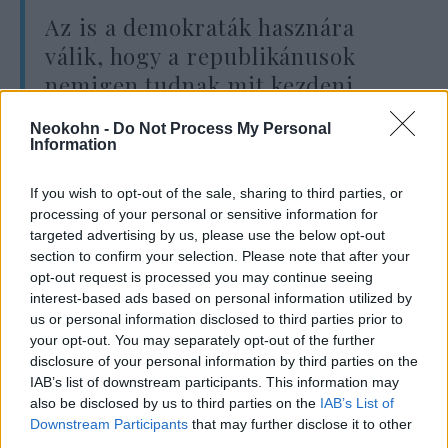
Az is a demokraták hasznára
válik, hogy a republikánusok
nemigen tudnak mit kezdeni
január 6-ával.
Neokohn -
Do Not Process My Personal
Information
Néhányan megpróbáltak emlékeztetni, hogy a
If you wish to opt-out of the sale, sharing to third parties, or
néhány hónappal korábbi Antifa és BLM
processing of your personal or sensitive information for
targeted advertising by us, please use the below opt-out
tüntetéseken elkövetett rendbontások
section to confirm your selection. Please note that after your
legalább annyira súlyosak voltak, mint a
opt-out request is processed you may continue seeing
januári események. Néhány republikánus
interest-based ads based on personal information utilized by
us or personal information disclosed to third parties prior to
inkább hozzá se szól a témához, vagy
your opt-out. You may separately opt-out of the further
legalább igyekszik távolságot tartani. Ezzel
disclosure of your personal information by third parties on the
szemben a demokraták nagyon is tudják mit
IAB’s list of downstream participants. This information may
gondoljanak, és mondjanak: fegyveres
also be disclosed by us to third parties on the
IAB’s List of
Downstream Participants
that may further disclose it to other
felkelésről és a demokrácia szentélyének
third parties.