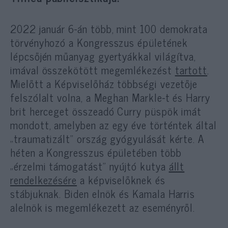
2022 január 6-án több, mint 100 demokrata
törvényhozó a Kongresszus épületének
lépcsőjén műanyag gyertyákkal világítva,
imával összekötött megemlékezést
tartott
.
Mielőtt a Képviselőház többségi vezetője
felszólalt volna, a Meghan Markle-t és Harry
brit herceget összeadó Curry püspök imát
mondott, amelyben az egy éve történtek által
„traumatizált” ország gyógyulását kérte. A
héten a Kongresszus épületében több
„érzelmi támogatást” nyújtó kutya
állt
rendelkezésére
a képviselőknek és
stábjuknak. Biden elnök és Kamala Harris
alelnök is megemlékezett az eseményről.