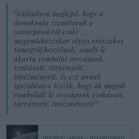
“
különösen meglepő, hogy a
demokrata szenátorok a
zavargásokról szóló
megemlékezéskor olyan erőszakos
tömegről beszélnek, amely le
akarta rombolni országunk
szokásait, törvényeit,
intézményeit, és ezt annak
igazolására teszik, hogy ők maguk
rombolják le országunk szokásait,
törvényeit, intézményeit
”.
Elferdített valóság — Hogyan temette