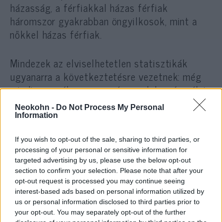
házasság, a férfiakkal házas férfiak
háromszor gyakrabban öngyilkosok, mint a
nőkkel házas férfiak.
Mindezek az elviselhetetlen statisztikák
ugyanarra a következtetésre vezetnek: még
mindig veszélyesen magányos dolog úgy élni
az életet, hogy az ember férfiként férfiakhoz
Neokohn -
Do Not Process My Personal
vonzódik. A jó hír azonban az, hogy az
Information
epidemiológusok és a társadalomtudósok
minden eddiginél közelebb vannak az okok
If you wish to opt-out of the sale, sharing to third parties, or
processing of your personal or sensitive information for
megértéséhez – írja a cikk.
targeted advertising by us, please use the below opt-out
section to confirm your selection. Please note that after your
opt-out request is processed you may continue seeing
interest-based ads based on personal information utilized by
us or personal information disclosed to third parties prior to
Harari: a meleg-emancipáció még
visszaüthet
your opt-out. You may separately opt-out of the further