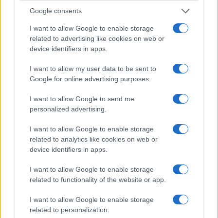
Egy tésztabárban ebédelünk. November van,
Google consents
farmernadrágban, gumibakancsban és
I want to allow Google to enable storage
jegygyűrűben jött.
related to advertising like cookies on web or
device identifiers in apps.
I want to allow my user data to be sent to
„Meleg és házas?” – kérdem.
Google for online advertising purposes.
I want to allow Google to send me
„És még monogám is” – mondja.
personalized advertising.
– „Azt hiszem, kitüntetést
I want to allow Google to enable storage
érdemlünk”.
related to analytics like cookies on web or
device identifiers in apps.
I want to allow Google to enable storage
Salway az ohiói Celinában nőtt fel, egy
related to functionality of the website or app.
rozsdásodó, talán 10 000 lakosú
gyárvárosban, mely az a fajta hely – mondja -,
I want to allow Google to enable storage
related to personalization.
ahol a házasság versengett a főiskolával a 21