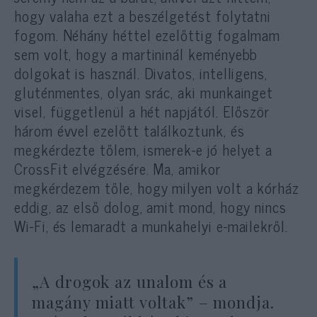
hogy valaha ezt a beszélgetést folytatni
fogom. Néhány héttel ezelőttig fogalmam
sem volt, hogy a martininál keményebb
dolgokat is használ. Divatos, intelligens,
gluténmentes, olyan srác, aki munkainget
visel, függetlenül a hét napjától. Először
három évvel ezelőtt találkoztunk, és
megkérdezte tőlem, ismerek-e jó helyet a
CrossFit elvégzésére. Ma, amikor
megkérdezem tőle, hogy milyen volt a kórház
eddig, az első dolog, amit mond, hogy nincs
Wi-Fi, és lemaradt a munkahelyi e-mailekről.
„A drogok az unalom és a
magány miatt voltak” – mondja.