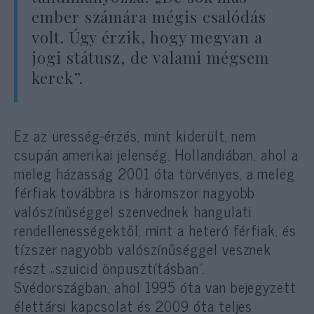
ember számára mégis csalódás
volt. Úgy érzik, hogy megvan a
jogi státusz, de valami mégsem
kerek”.
Ez az üresség-érzés, mint kiderült, nem
csupán amerikai jelenség. Hollandiában, ahol a
meleg házasság 2001 óta törvényes, a meleg
férfiak továbbra is háromszor nagyobb
valószínűséggel szenvednek hangulati
rendellenességektől, mint a heteró férfiak, és
tízszer nagyobb valószínűséggel vesznek
részt „szuicid önpusztításban”.
Svédországban, ahol 1995 óta van bejegyzett
élettársi kapcsolat és 2009 óta teljes