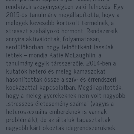
rendkívüli szegénységben való felnövés. Egy
2015-ös tanulmány megállapította, hogy a
melegek kevesebb kortizolt termelnek, a
stresszt szabályozó hormont. Rendszereik
annyira aktiválódtak, folyamatosan,
serdülőkorban, hogy felnőttként lassúak
lettek – mondja Katie McLaughlin, a
tanulmány egyik társszerzője. 2014-ben a
kutatók heteró és meleg kamaszokat
hasonlítottak össze a szív- és érrendszeri
kockázattal kapcsolatban. Megállapították,
hogy a meleg gyerekeknek nem volt nagyobb
„stresszes életesemény-száma” (vagyis a
heteroszexuális embereknek is vannak
problémáik), de az általuk tapasztaltak
nagyobb kárt okoztak idegrendszerüknek.