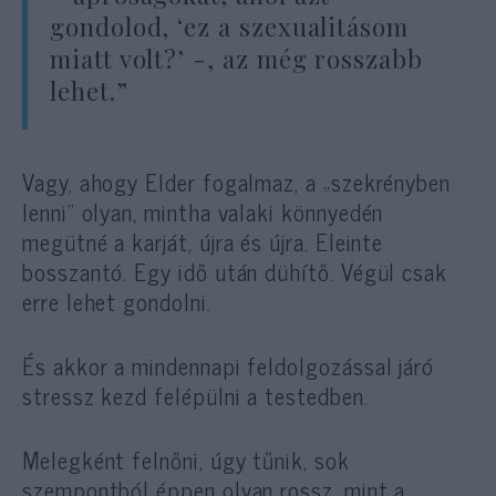
gondolod, ‘ez a szexualitásom
miatt volt?’ -, az még rosszabb
lehet.”
Vagy, ahogy Elder fogalmaz, a „szekrényben
lenni” olyan, mintha valaki könnyedén
megütné a karját, újra és újra. Eleinte
bosszantó. Egy idő után dühítő. Végül csak
erre lehet gondolni.
És akkor a mindennapi feldolgozással járó
stressz kezd felépülni a testedben.
Melegként felnőni, úgy tűnik, sok
szempontból éppen olyan rossz, mint a