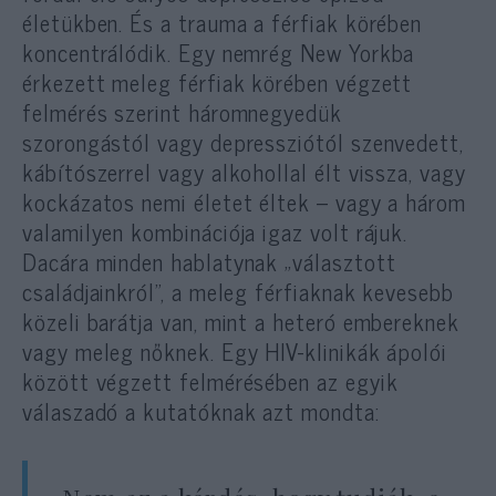
életükben. És a trauma a férfiak körében
koncentrálódik. Egy nemrég New Yorkba
érkezett meleg férfiak körében végzett
felmérés szerint háromnegyedük
szorongástól vagy depressziótól szenvedett,
kábítószerrel vagy alkohollal élt vissza, vagy
kockázatos nemi életet éltek – vagy a három
valamilyen kombinációja igaz volt rájuk.
Dacára minden hablatynak „választott
családjainkról”, a meleg férfiaknak kevesebb
közeli barátja van, mint a heteró embereknek
vagy meleg nőknek. Egy HIV-klinikák ápolói
között végzett felmérésében az egyik
válaszadó a kutatóknak azt mondta: