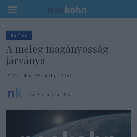
Kilépés
a
tartalomba
Külföld
A meleg magányosság
járványa
2021. július 26. hétfő, 12:00
The Huffington Post