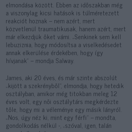
elmondása között. Ebben az időszakban még
a viszonylag kicsi hatások is túlméretezett
reakciót hoznak – nem azért, mert
közvetlenül traumatikusak, hanem azért, mert
már elkezdjük őket várni. „Senkinek sem kell
lebuziznia, hogy módosítsa a viselkedésedet
annak elkerülése érdekében, hogy így
hívjanak” – mondja Salway.
James, aki 20 éves, és már szinte abszolút
„kijött a szekrényből”, elmondja, hogy hetedik
osztályban, amikor még titokban meleg 12
éves volt, egy női osztálytárs megkérdezte
tőle, hogy mi a véleménye egy másik lányról.
„Nos, úgy néz ki, mint egy férfi” – mondta,
gondolkodás nélkül -, „szóval, igen, talán