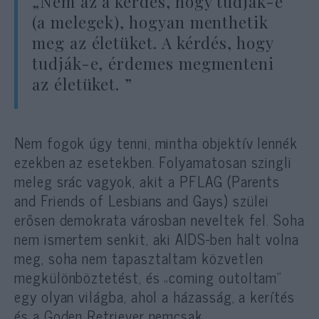
„Nem az a kérdés, hogy tudják-e
(a melegek), hogyan menthetik
meg az életüket. A kérdés, hogy
tudják-e, érdemes megmenteni
az életüket. ”
Nem fogok úgy tenni, mintha objektív lennék
ezekben az esetekben. Folyamatosan szingli
meleg srác vagyok, akit a PFLAG (Parents
and Friends of Lesbians and Gays) szülei
erősen demokrata városban neveltek fel. Soha
nem ismertem senkit, aki AIDS-ben halt volna
meg, soha nem tapasztaltam közvetlen
megkülönböztetést, és „coming outoltam”
egy olyan világba, ahol a házasság, a kerítés
és a Goden Retriever nemcsak