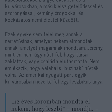
külvárosokban, a másik elszigetelődéssel és
szorongással, kemény drogokkal és
kockázatos nemi élettel küzdött.
Ezek egyike sem felel meg annak a
narratívának, amelyet nekem elmondtak,
annak, amelyet magamnak mondtam. Jeremy,
mint én, nem úgy nőtt fel, hogy társai
zaklatták, vagy családja elutasította. Nem
emlékszik, hogy valaha is „buzinak” hívták
volna. Az amerikai nyugati part egyik
külvárosában nevelte fel egy leszbikus anya.
„12 éves koromban mondta el
nekem, hogy leszbi” – mondja. –