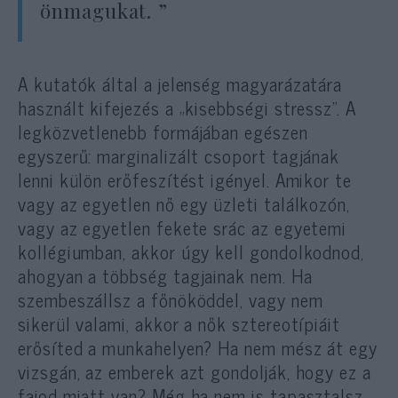
önmagukat. ”
A kutatók által a jelenség magyarázatára
használt kifejezés a „kisebbségi stressz”. A
legközvetlenebb formájában egészen
egyszerű: marginalizált csoport tagjának
lenni külön erőfeszítést igényel. Amikor te
vagy az egyetlen nő egy üzleti találkozón,
vagy az egyetlen fekete srác az egyetemi
kollégiumban, akkor úgy kell gondolkodnod,
ahogyan a többség tagjainak nem. Ha
szembeszállsz a főnököddel, vagy nem
sikerül valami, akkor a nők sztereotípiáit
erősíted a munkahelyen? Ha nem mész át egy
vizsgán, az emberek azt gondolják, hogy ez a
fajod miatt van? Még ha nem is tapasztalsz