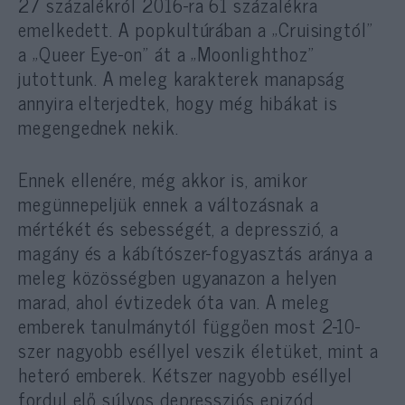
27 százalékról 2016-ra 61 százalékra
emelkedett. A popkultúrában a „Cruisingtól”
a „Queer Eye-on” át a „Moonlighthoz”
jutottunk. A meleg karakterek manapság
annyira elterjedtek, hogy még hibákat is
megengednek nekik.
Ennek ellenére, még akkor is, amikor
megünnepeljük ennek a változásnak a
mértékét és sebességét, a depresszió, a
magány és a kábítószer-fogyasztás aránya a
meleg közösségben ugyanazon a helyen
marad, ahol évtizedek óta van. A meleg
emberek tanulmánytól függően most 2-10-
szer nagyobb eséllyel veszik életüket, mint a
heteró emberek. Kétszer nagyobb eséllyel
fordul elő súlyos depressziós epizód