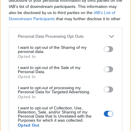
disclosure of your personal information by third parties on the
IAB’s list of downstream participants. This information may
also be disclosed by us to third parties on the
IAB’s List of
Travis Salway, a vancouveri
Downstream Participants
that may further disclose it to other
Betegségellenőrzési Központ kutatója az
third parties.
elmúlt öt évet azt próbálta kideríteni, miért
Please note that this website/app uses one or more Google
Personal Data Processing Opt Outs
ölik meg magukat a meleg férfiak.
services and may gather and store information including but
not limited to your visit or usage behaviour. You may click to
I want to opt-out of the Sharing of my
personal data.
grant or deny consent to Google and its third-party tags to
Opted In
use your data for below specified purposes in below Google
„A meleg férfiak meghatározó
consent section.
I want to opt-out of the Sale of my
jellemzője korábban a ‘szekrény’
Personal Data.
Opted In
magánya volt” – mondja. „De
most itt van több millió meleg
I want to opt-out of processing my
Personal Data for Targeted Advertising.
férfi, akik kijöttek a szekrényből,
Opted In
és még mindig ugyanolyan
I want to opt-out of Collection, Use,
Retention, Sale, and/or Sharing of my
elszigeteltséget éreznek.”
Personal Data that Is Unrelated with the
Purposes for which it was collected.
Opted Out