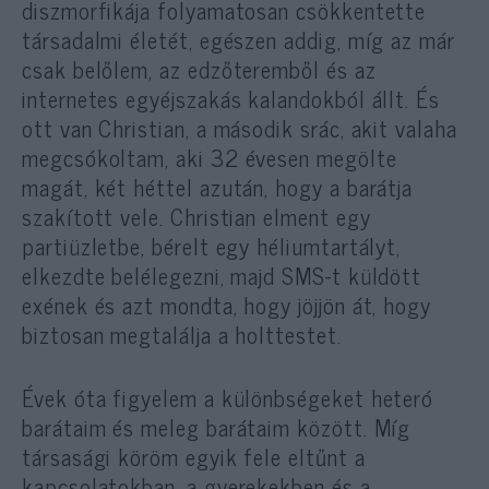
diszmorfikája folyamatosan csökkentette
társadalmi életét, egészen addig, míg az már
csak belőlem, az edzőteremből és az
internetes egyéjszakás kalandokból állt. És
ott van Christian, a második srác, akit valaha
megcsókoltam, aki 32 évesen megölte
magát, két héttel azután, hogy a barátja
szakított vele. Christian elment egy
partiüzletbe, bérelt egy héliumtartályt,
elkezdte belélegezni, majd SMS-t küldött
exének és azt mondta, hogy jöjjön át, hogy
biztosan megtalálja a holttestet.
Évek óta figyelem a különbségeket heteró
barátaim és meleg barátaim között. Míg
társasági köröm egyik fele eltűnt a
kapcsolatokban, a gyerekekben és a