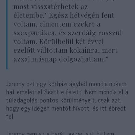
most visszatérhetek az
életembe.’ Egész hétvégén fent
voltam, elmentem ezekre a
szexpartikra, és szerdáig rosszul
voltam. Körülbelül két évvel
ezelőtt váltottam kokainra, mert
azzal másnap dolgozhattam.”
Jeremy ezt egy kórházi ágyból mondja nekem,
hat emelettel Seattle felett. Nem mondja el a
túladagolás pontos körülményeit, csak azt,
hogy egy idegen mentőt hívott, és itt ébredt
fel.
Jeremy nem az a barát, akivel azt hittem,