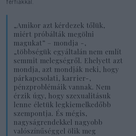
férfiakkal.
„Amikor azt kérdezek tőlük,
miért próbálták megölni
magukat” – mondja -,
„többségük egyáltalán nem említ
semmit melegségről. Ehelyett azt
mondja, azt mondják neki, hogy
párkapcsolati, karrier-,
pénzproblémáik vannak. Nem
érzik úgy, hogy szexualitásuk
lenne életük legkiemelkedőbb
szempontja. És mégis,
nagyságrendekkel nagyobb
valószínűséggel ölik meg