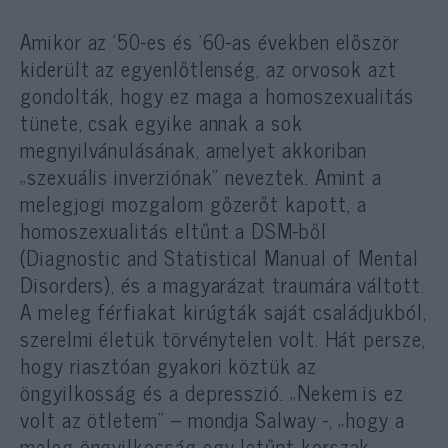
Amikor az ’50-es és ’60-as években először
kiderült az egyenlőtlenség, az orvosok azt
gondolták, hogy ez maga a homoszexualitás
tünete, csak egyike annak a sok
megnyilvánulásának, amelyet akkoriban
„szexuális inverziónak” neveztek. Amint a
melegjogi mozgalom gőzerőt kapott, a
homoszexualitás eltűnt a DSM-ből
(Diagnostic and Statistical Manual of Mental
Disorders), és a magyarázat traumára váltott.
A meleg férfiakat kirúgták saját családjukból,
szerelmi életük törvénytelen volt. Hát persze,
hogy riasztóan gyakori köztük az
öngyilkosság és a depresszió. „Nekem is ez
volt az ötletem” – mondja Salway -, „hogy a
meleg öngyilkosság egy letűnt korszak