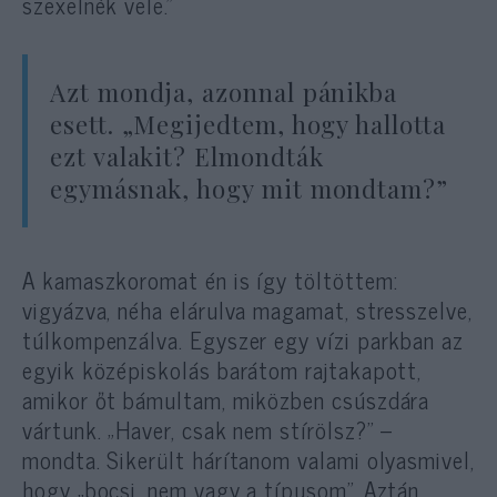
szexelnék vele.”
Azt mondja, azonnal pánikba
esett. „Megijedtem, hogy hallotta
ezt valakit? Elmondták
egymásnak, hogy mit mondtam?”
A kamaszkoromat én is így töltöttem:
vigyázva, néha elárulva magamat, stresszelve,
túlkompenzálva. Egyszer egy vízi parkban az
egyik középiskolás barátom rajtakapott,
amikor őt bámultam, miközben csúszdára
vártunk. „Haver, csak nem stírölsz?” –
mondta. Sikerült hárítanom valami olyasmivel,
hogy „bocsi, nem vagy a típusom”. Aztán