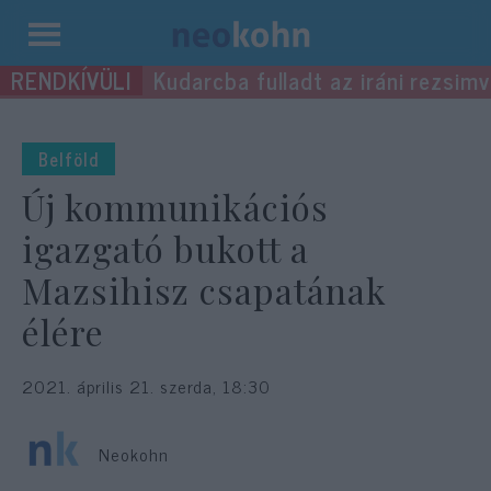
Kilépés
Kudarcba fulladt az iráni rezsimv
a
tartalomba
Belföld
Új kommunikációs
igazgató bukott a
Mazsihisz csapatának
élére
2021. április 21. szerda, 18:30
Neokohn