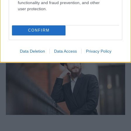
functionality and fraud prevention, and other
7 dolog, amit nem tudott a sóletről
user protection.
CONFIRM
Data Deletion
Data Access
Privacy Policy