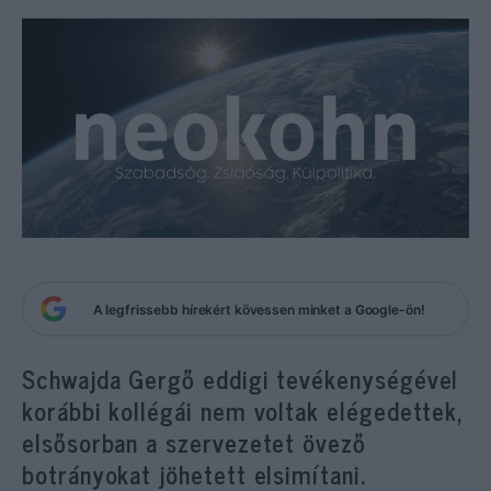
A legfrissebb hírekért kövessen minket a Google-ön!
Schwajda Gergő eddigi tevékenységével
korábbi kollégái nem voltak elégedettek,
elsősorban a szervezetet övező
botrányokat jöhetett elsimítani.