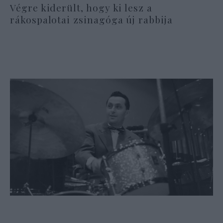
Végre kiderült, hogy ki lesz a
rákospalotai zsinagóga új rabbija