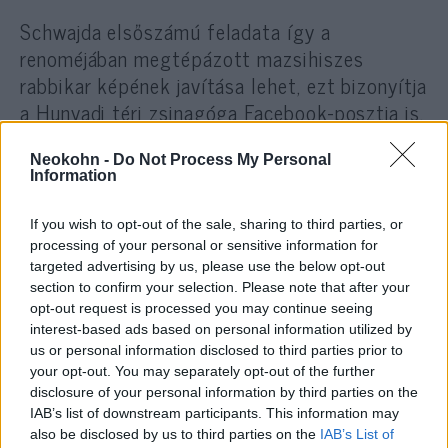
Schwajda elsőszámú feladata így a
renoméjában megtépázott mazsihiszes
rabbikar képének javítása lehet, ezt bizonyítja
a Hunyadi téri zsinagóga Facebook-posztja is,
mely már márciusban is
megjelölte
Schwajdát
Markovics Zsolt miskolci mazsihiszes rabbi
Neokohn -
Do Not Process My Personal
Information
társaságában, aki nemrég a Mazsihisz.hu-nak
maga
árulta el
: ő volt az egyik rabbi, akit
If you wish to opt-out of the sale, sharing to third parties, or
megvádoltak a szexbotrányok kapcsán.
processing of your personal or sensitive information for
targeted advertising by us, please use the below opt-out
section to confirm your selection. Please note that after your
opt-out request is processed you may continue seeing
interest-based ads based on personal information utilized by
Markovics egyébként minden, őt ért vádat
us or personal information disclosed to third parties prior to
your opt-out. You may separately opt-out of the further
tagad, a Mazsihisz vezetése pedig mereven
disclosure of your personal information by third parties on the
elzárkózik
a vádak kivizsgálása elől.
IAB’s list of downstream participants. This information may
also be disclosed by us to third parties on the
IAB’s List of