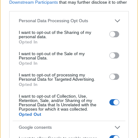
Downstream Participants
that may further disclose it to other
Tekintve, hogy az utóbbi időben a Mazsihisz
third parties.
Facebook-oldalán többször is prominens
Please note that this website/app uses one or more Google
helyen szerepeltek a megvádolt rabbik,
Personal Data Processing Opt Outs
services and may gather and store information including but
Schwajda taktikája valószínűleg úgy
not limited to your visit or usage behaviour. You may click to
I want to opt-out of the Sharing of my
foglalható össze, hogy
personal data.
grant or deny consent to Google and its third-party tags to
Opted In
use your data for below specified purposes in below Google
consent section.
I want to opt-out of the Sale of my
Personal Data.
„nincs itt semmi látnivaló”
.
Opted In
I want to opt-out of processing my
Personal Data for Targeted Advertising.
Opted In
Danks és Schwajda LinkedIn profiljain
egyébként semmi nyoma a változásnak, igaz,
I want to opt-out of Collection, Use,
Retention, Sale, and/or Sharing of my
Danks eleve már azt sem tüntette fel, hogy
Personal Data that Is Unrelated with the
Purposes for which it was collected.
valaha egyáltalán a Mazsihisznek dolgozott.
Opted Out
Google consents