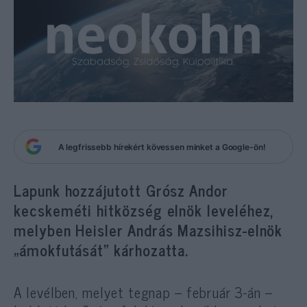
A legfrissebb hírekért kövessen minket a Google-ön!
Lapunk hozzájutott Grósz Andor
kecskeméti hitközség elnök leveléhez,
melyben Heisler András Mazsihisz-elnök
„ámokfutását” kárhozatta.
A levélben, melyet tegnap – február 3-án –