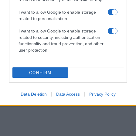
Amit utóbbi leveletekben nehezményeztek
megértem és Veletek együtt tiltakozom a
I want to allow Google to enable storage
szervezetünk elnöke által csak “kisebbség”-nek
related to personalization.
titulált és “konzervatív” irányt képviselők elleni
I want to allow Google to enable storage
támadások miatt.
related to security, including authentication
functionality and fraud prevention, and other
Hittestvéri üdvözlettel: Dr. Grósz Andor
user protection.
CONFIRM
„Hadd lássa ország-világ, mi folyik
Heisler vezetésével a Síp utcában!”
Data Deletion
Data Access
Privacy Policy