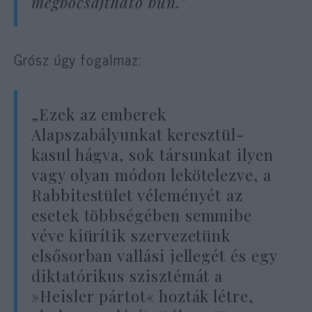
megbocsájtható bűn.”
Grósz úgy fogalmaz:
„Ezek az emberek
Alapszabályunkat keresztül-
kasul hágva, sok társunkat ilyen
vagy olyan módon lekötelezve, a
Rabbitestület véleményét az
esetek többségében semmibe
véve kiürítik szervezetünk
elsősorban vallási jellegét és egy
diktatórikus szisztémát a
»Heisler pártot« hozták létre,