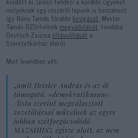
küldött ki, Grósz felidézi a korábbi ügyeket,
melyeknek egy részéről lapunk is beszámolt:
így Róna Tamás főrabbi
kirúgását
, Mester
Tamás BZSH-elnök
megvádolását
, továbbá
Deutsch Zsuzsa
eltávolítását
a
Szeretetkórház éléről.
Mint levelében véli,
„amit Heisler András és az őt
támogató, »demokratikusan«
/lista szerint megválasztott
vezetőtársai művelnek az egyre
jobban szétforgácsolódó
MAZSIHISZ égisze alatt, az nem