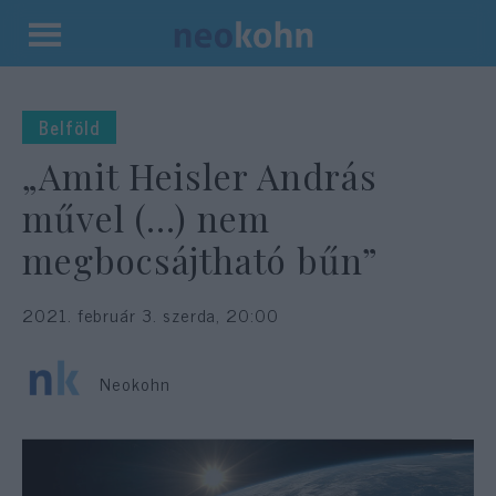
Kilépés
a
tartalomba
Belföld
„Amit Heisler András
művel (…) nem
megbocsájtható bűn”
2021. február 3. szerda, 20:00
Neokohn