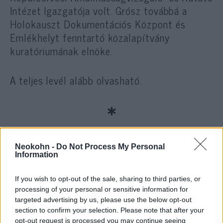
Intézet Igazgatója volt. Grósz továbbá a
Holokauszt Dokumentációs Központ és
Emlékhelyt fenntartó közalapítvány
kuratóriumának elnöke.
A teljes levél alább olvasható.
∗
Tisztelt Debreceni Küldött Társaim!
Neokohn -
Do Not Process My Personal
Information
Amit Heisler András és az őt támogató,
“demokratikusan” /lista szerint megválasztott
If you wish to opt-out of the sale, sharing to third parties, or
vezetőtársai művelnek az egyre jobban
processing of your personal or sensitive information for
szétforgácsolódó MAZSIHISZ égisze alatt, az
targeted advertising by us, please use the below opt-out
section to confirm your selection. Please note that after your
nem megbocsájtható bűn.
opt-out request is processed you may continue seeing