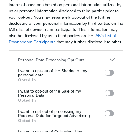
interest-based ads based on personal information utilized by
Ez az ámokfutás két dologról szól: a
us or personal information disclosed to third parties prior to
your opt-out. You may separately opt-out of the further
megszerzett hatalom mindenáron történő
disclosure of your personal information by third parties on the
megtartásáról és a másként gondolkodók
IAB’s list of downstream participants. This information may
ellehetetlenítésére irányuló törekvésekről
also be disclosed by us to third parties on the
IAB’s List of
Downstream Participants
that may further disclose it to other
(lásd: Róna ügy, Mester Tamás megvádolása,
third parties.
Dr. Rostával és Dr. Deutsch Zsuzsával történő
Please note that this website/app uses one or more Google
elbánás, a DZSH ellen folytatott támadások
Personal Data Processing Opt Outs
services and may gather and store information including but
stb).
not limited to your visit or usage behaviour. You may click to
I want to opt-out of the Sharing of my
personal data.
grant or deny consent to Google and its third-party tags to
Opted In
use your data for below specified purposes in below Google
Ezek az emberek Alapszabályunkat keresztül-
consent section.
I want to opt-out of the Sale of my
kasul hágva, sok társunkat ilyen vagy olyan
Personal Data.
módon lekötelezve, a Rabbitestület
Opted In
véleményét az esetek többségében semmibe
I want to opt-out of processing my
véve kiürítik szervezetünk elsősorban vallási
Personal Data for Targeted Advertising.
Opted In
jellegét és egy diktatórikus szisztémát a
I want to opt-out of Collection, Use,