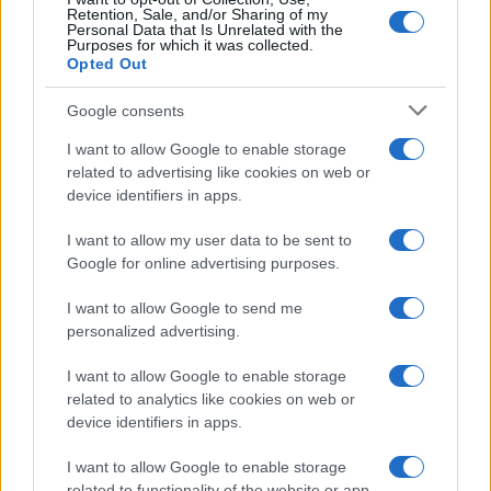
“Heisler pártot” hozták létre, ahol
Retention, Sale, and/or Sharing of my
megvalósították az ötvenes évek hírhedt
Personal Data that Is Unrelated with the
Purposes for which it was collected.
szlogenjét: “Aki nincs velünk az ellenünk.”
Opted Out
Google consents
A jóérzésű zsidó emberek jelentős része egyre
I want to allow Google to enable storage
távolabb akarja magától tudni mindazt, amit ez
related to advertising like cookies on web or
a klikk művel.
device identifiers in apps.
I want to allow my user data to be sent to
Úgy gondolom, hogy az idő hosszútávon meg
Google for online advertising purposes.
fogja oldani ámokfutásuk problémáját, csak
idő kérdése.
I want to allow Google to send me
personalized advertising.
Az azonban félő, hogy ebben a hatalmi
I want to allow Google to enable storage
őrületben el fog veszni az a lényeg, amiért
related to analytics like cookies on web or
device identifiers in apps.
annak idején létrejött a MAZSIHISZ.
I want to allow Google to enable storage
related to functionality of the website or app.