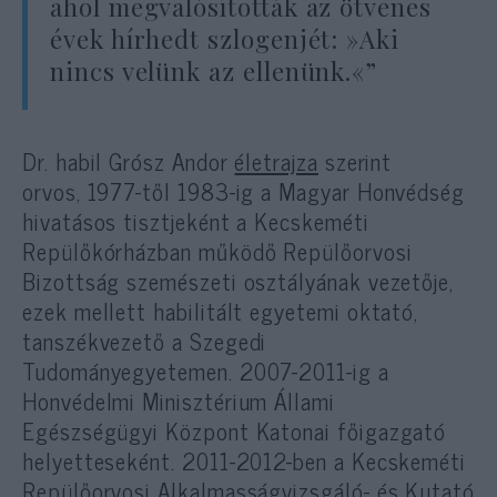
ahol megvalósították az ötvenes
évek hírhedt szlogenjét: »Aki
nincs velünk az ellenünk.«”
Dr. habil Grósz Andor
életrajza
szerint
orvos, 1977-től 1983-ig a Magyar Honvédség
hivatásos tisztjeként a Kecskeméti
Repülőkórházban működő Repülőorvosi
Bizottság szemészeti osztályának vezetője,
ezek mellett habilitált egyetemi oktató,
tanszékvezető a Szegedi
Tudományegyetemen. 2007-2011-ig a
Honvédelmi Minisztérium Állami
Egészségügyi Központ Katonai főigazgató
helyetteseként. 2011-2012-ben a Kecskeméti
Repülőorvosi Alkalmasságvizsgáló- és Kutató