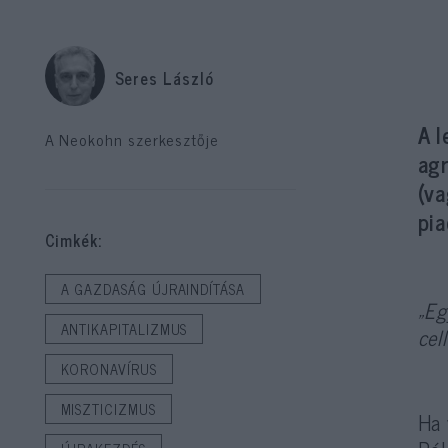
Seres László
A l
A Neokohn szerkesztője
agr
(va
pi
Cimkék:
A GAZDASÁG ÚJRAINDÍTÁSA
„Eg
ANTIKAPITALIZMUS
cel
KORONAVÍRUS
MISZTICIZMUS
Ha 