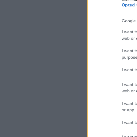
sér
Opted 
Ném
tar
Google 
idej
I want t
web or d
Kön
I want t
az 
purpose
hán
I want 
köv
I want t
web or d
I want t
or app.
I want t
I want t