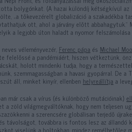
a Népi Front, és földanyázással meg ökoszocializ
totta bolygónkat. (A hazai különdíj kétségkívül az
ölte, „a tőkevezérelt globalizáció a szakadékba tas
ytathatjuk ott, ahol a járvány előtt abbahagytuk.” M
lyik a legjobb úton haladt a nyomor felszámolása 
 neves véleményvezér,
Ferenc pápa
és
Michael Moo
te felelőssé a pandémiáért, hiszen vétkeztünk, ö
ácskát, holott mindenki tudja, hogy a természett
nünk, szemmagasságban a havasi gyopárral. De a T
szút áll, minket kinyír, ellenben
helyreállítja
a leve
an már csak a vírus (és különböző mutációinak)
el
et a zöld világmegváltóknak, hogy nem teljesen u
szazökkenni a szerencsére globálisan terjedő újrake
és távolságot, továbbra is fontos lesz az állandó 
zkot viselünk a boltokban, mindez remélhetőleg m