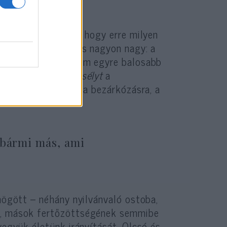
álasztásunk. És az, hogy erre milyen
adalmunkat. A nyomás nagyon nagy: a
Világgazdasági Fórum egyre balosabb
yre többen látnak
esélyt
a
nulla növekedésre, a bezárkózásra, a
 bármi más, ami
gött – néhány nyilvánvaló ostoba,
sa, mások fertőzöttségének semmibe
vegyük életünk irányítását. Olcsó és