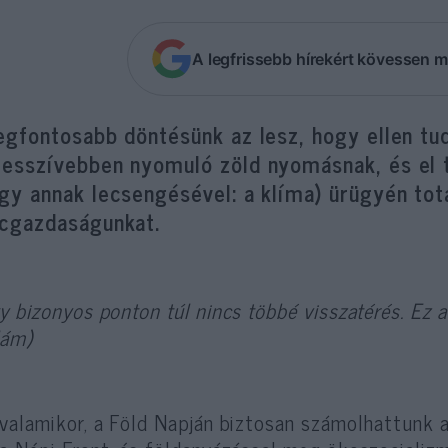
A legfrissebb hírekért kövessen m
egfontosabb döntésünk az lesz, hogy ellen tud
esszívebben nyomuló zöld nyomásnak, és el tu
gy annak lecsengésével: a klíma) ürügyén tot
acgazdaságunkat.
y bizonyos ponton túl nincs többé visszatérés. Ez a 
lám)
valamikor, a Föld Napján biztosan számolhattunk a