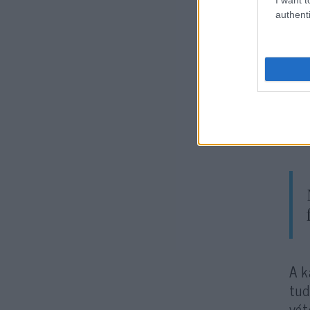
authenti
Ma 
vál
kar
blo
kor
„zö
A k
tud
vét