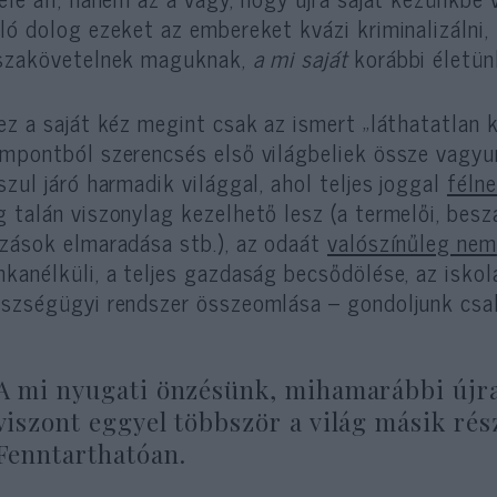
ló dolog ezeket az embereket kvázi kriminalizálni, 
szakövetelnek maguknak,
a mi saját
korábbi életünk
ez a saját kéz megint csak az ismert „láthatatlan k
mpontból szerencsés első világbeliek össze vagyun
szul járó harmadik világgal, ahol teljes joggal
féln
 talán viszonylag kezelhető lesz (a termelői, besz
zások elmaradása stb.), az odaát
valószínűleg nem
kanélküli, a teljes gazdaság becsődölése, az isko
szségügyi rendszer összeomlása – gondoljunk csak
A mi nyugati önzésünk, mihamarábbi újra
viszont eggyel többször a világ másik rés
Fenntarthatóan.