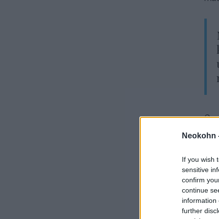
Csa
cso
Neokohn 
tar
tan
If you wish 
sensitive in
confirm you
continue se
information 
further disc