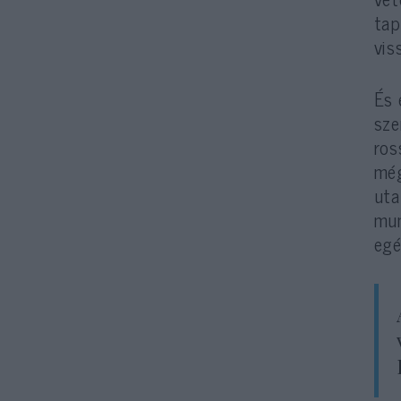
tap
vis
És 
sze
ros
még
uta
mun
egé