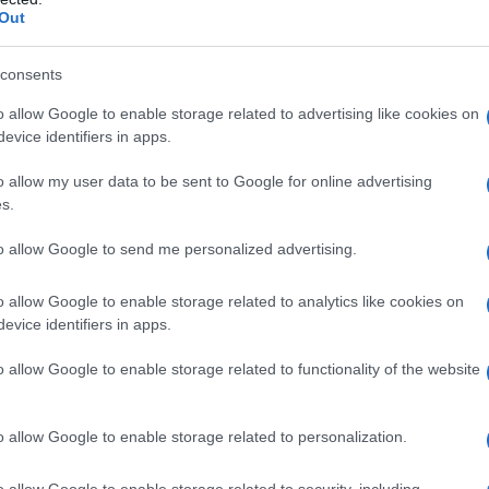
tetten közölte, hogy ő bizony nem akar „nyitási vit
Out
etországban lenne éppenséggel mit megvitatni (org
tományok, ha egyszer a legfontosabb szakintézet
consents
e.
o allow Google to enable storage related to advertising like cookies on
evice identifiers in apps.
nyű persze ott vitázni, ahol sokat és rendszersze
o allow my user data to be sent to Google for online advertising
útra
tér), ahol nem, mint pl. nálunk, ott marad a h
s.
y valós fertőzött lehet, mikor fertőződhettek, mi 
to allow Google to send me personalized advertising.
etkezik mindebből a nyitást illetően?
o allow Google to enable storage related to analytics like cookies on
evice identifiers in apps.
Egyvalamit azonban a rendszeresen teszte
o allow Google to enable storage related to functionality of the website
országokban is el kell dönteni: fontos-e a
megszokott munka, a (relatív) jólét, a keres
megbízhatósága, vagy átállítjuk a vágányo
o allow Google to enable storage related to personalization.
előbb-utóbb
Venezuelára
hajazó jövőre?
o allow Google to enable storage related to security, including