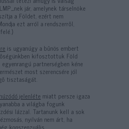
mussal tetézi amúgy is válság
 LMP_nek jár, amelynek társelnöke
zítja a Földet, ezért nem
ondja ezt arról a rendszerről,
felé.)
re
is ugyanúgy a bűnös embert
nzőségünkben kifosztottuk Föld
el egyenrangú partnerségben kéne
ermészet most szerencsére jól
gő tisztaságát.
húzódó jelenléte
miatt persze igaza
gyanabba a világba fogunk
zdési lázzal. Tartanunk kell a sok
kézmosás, nyilván nem árt, ha
ég konszenzuális.