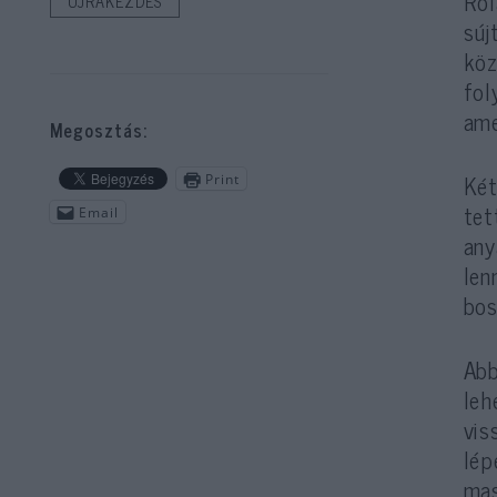
Ról
ÚJRAKEZDÉS
súj
köz
fol
ame
Megosztás:
Két
Print
tet
Email
any
len
bos
Abb
leh
vis
lép
mas