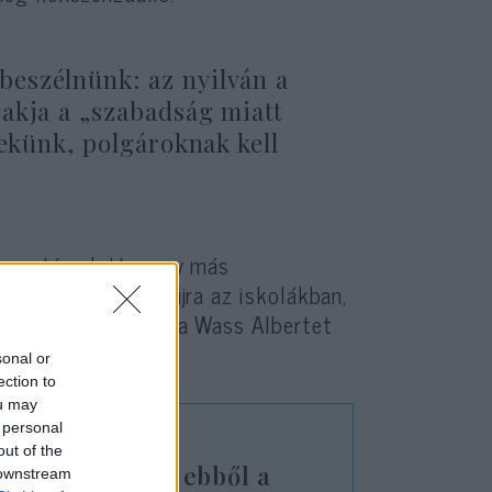
eszélnünk: az nyilván a
akja a „szabadság miatt
nekünk, polgároknak kell
karantén alatt, vagy más
ikával oktassunk újra az iskolákban,
vegyük-e maszkot, ha Wass Albertet
sonal or
ection to
ou may
 personal
out of the
kecmergünk ki ebből a
 downstream