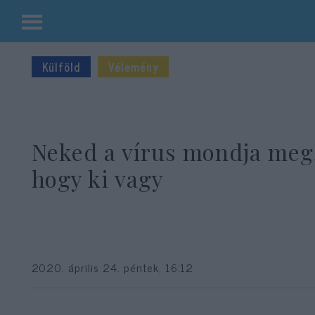
Kilépés
a
Külföld
Vélemény
tartalomba
Neked a vírus mondja meg
hogy ki vagy
2020. április 24. péntek, 16:12