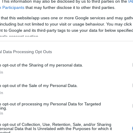
. This information may also be disclosed by us to third parties on the
IA
válságból sem
Participants
that may further disclose it to other third parties.
 that this website/app uses one or more Google services and may gath
including but not limited to your visit or usage behaviour. You may click 
 to Google and its third-party tags to use your data for below specifi
egfontosabb döntésünk azonban az lesz, hogy ellen
ogle consent section.
esszívebb zöld nyomulásnak, és el tudjuk-e kerülni
sengésével: a klíma) ürügyén totálisan átszabjuk 
l Data Processing Opt Outs
nntarthatóság” vagy más jól hangzó frázisok címén
o opt-out of the Sharing of my personal data.
In
El tudjuk-e kerülni, hogy belesétáljunk a
o opt-out of the Sale of my Personal Data.
mint a profit” velejéig hazug csapdájába,
In
„nincs profit” útjára lép, ott előbb-utóbb 
to opt-out of processing my Personal Data for Targeted
ing.
In
 persze, aki egyáltalán nem akar vitát az újrakezdé
o opt-out of Collection, Use, Retention, Sale, and/or Sharing
mányzati kontrollvesztéstől. Angela Merkel példá
ersonal Data that Is Unrelated with the Purposes for which it
lected.