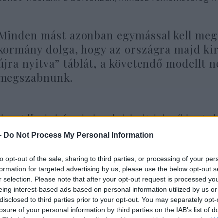
Minden mást azonban egymással kell megb
kormány dolga, hogy az országra majd kir
újra nyitva” táblát, a követendő modellt 
megszabnunk.
k az időseket és a betegeket tartjuk továbbra is 
portokat is? Minden bolt kinyithat? Milyen logiszt
-
Do Not Process My Personal Information
tsunk két külön órát a fél-fél osztálynak? És fel
ítjuk?
to opt-out of the sale, sharing to third parties, or processing of your per
formation for targeted advertising by us, please use the below opt-out s
r selection. Please note that after your opt-out request is processed y
eing interest-based ads based on personal information utilized by us or
disclosed to third parties prior to your opt-out. You may separately opt-
Sötét babonákkal nem 
losure of your personal information by third parties on the IAB’s list of