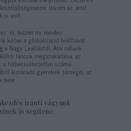
leszélsőségesezni, hiszen az, amit
 is volt.
éz” is, hiszen mi, minden
k kötve a globalizáció leálltával
ek
a Nagy Leállástól. Ami nálunk
állítói láncok megszakadása, az
: a felbecsülhetetlen számú
lából kimaradó gyerekek tömegei, az
 bele.
kezdés iránti vágyunk
zének is segítene.