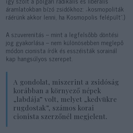
így szólt a polgári radikális és liberális
áramlatokban bízó zsidókhoz: „kosmopoliták
ráérünk akkor lenni, ha Kosmopolis felépült”.)
A szuverenitás – mint a legfelsőbb döntési
jog gyakorlása – nem különösebben meglepő
módon cionista írók és esszéisták sorainál
kap hangsúlyos szerepet.
A gondolat, miszerint a zsidóság
korábban a környező népek
„labdája” volt, melyet „kedvükre
rugdostak”, számos korai
cionista szerzőnél megjelent.