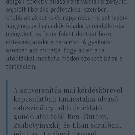
dolgok objektív állása iránt vaknak bizonyuló,
önjelölt liberális prófétákkal szemben.
Utóbbiak akkor is és napjainkban is azt hiszik,
hogy népek hajlandók feladni önrendelkezési
igényüket, és fejük felett döntést hozó
eliteknek átadni a hatalmat. A gyakorlat
azonban azt mutatja, hogy az effajta
utópiákkal mostoha módon szokott bánni a
történelem.
A szuverenitás mai kérdéskörével
kapcsolatban tanácstalan olvasó
valószínűleg több értéklátó
gondolatot talál Ben-Gurion,
Zsabotyinszkij és Eban soraiban,
mint az „Európai Egyesült