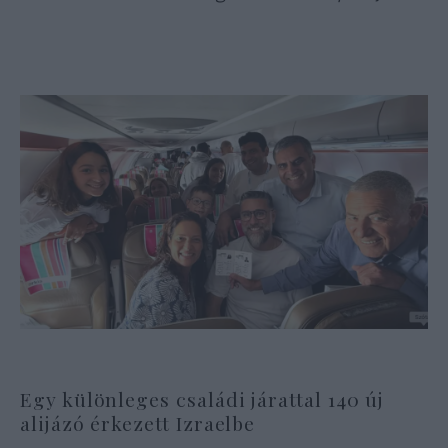
Egy különleges családi járattal 140 új
alijázó érkezett Izraelbe