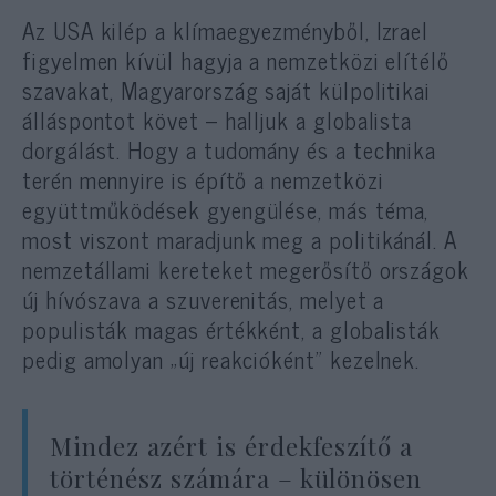
Az USA kilép a klímaegyezményből, Izrael
figyelmen kívül hagyja a nemzetközi elítélő
szavakat, Magyarország saját külpolitikai
álláspontot követ – halljuk a globalista
dorgálást. Hogy a tudomány és a technika
terén mennyire is építő a nemzetközi
együttműködések gyengülése, más téma,
most viszont maradjunk meg a politikánál. A
nemzetállami kereteket megerősítő országok
új hívószava a szuverenitás, melyet a
populisták magas értékként, a globalisták
pedig amolyan „új reakcióként” kezelnek.
Mindez azért is érdekfeszítő a
történész számára – különösen