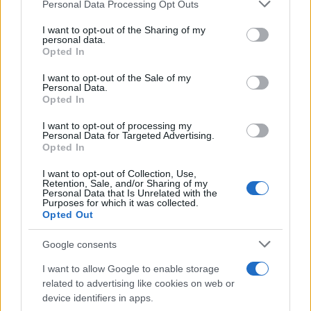
valós, fenyegető veszély. Ráadásul „hogy egy
Please note that this website/app uses one or more Google
Personal Data Processing Opt Outs
services and may gather and store information including but
nép (…) megtartsa nemzeti egyediségét”,
not limited to your visit or usage behaviour. You may click to
I want to opt-out of the Sharing of my
„ezen akarat gyakorlati alapokra kell, hogy
personal data.
grant or deny consent to Google and its third-party tags to
Opted In
helyeztessen a kérdéses nép életében, és
use your data for below specified purposes in below Google
consent section.
tettekben kell kifejeződésre jutnia, különben
I want to opt-out of the Sale of my
Personal Data.
lassú elsorvadás lesz a nép végzete, míg
Opted In
mindenfajta ellenállás nélkül fel nem oldódik
I want to opt-out of processing my
környezetében”. Zsabotyinszkij a
Personal Data for Targeted Advertising.
Opted In
továbbiakban a szilárd határok között létező
zsidó állam lefektetése mellett érvel, más
I want to opt-out of Collection, Use,
Retention, Sale, and/or Sharing of my
írásaiban pedig lefektette, hogy a zsidó
Personal Data that Is Unrelated with the
Purposes for which it was collected.
államot csakis egy erős hadsereg „vasfala”
Opted Out
tudja megóvni. Érdekfeszítő, hogy
ugyanebben az írásában Zsabotyinszkij a
Google consents
vegyesházasságok
ellen is érveket hoz fel.
I want to allow Google to enable storage
related to advertising like cookies on web or
device identifiers in apps.
Ugyan a fenti érvek még az államalapítás