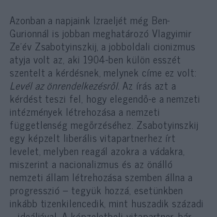
Azonban a napjaink Izraeljét még Ben-
Gurionnál is jobban meghatározó Vlagyimir
Ze’év Zsabotyinszkij, a jobboldali cionizmus
atyja volt az, aki 1904-ben külön esszét
szentelt a kérdésnek, melynek címe ez volt:
Levél az önrendelkezésről.
Az írás azt a
kérdést teszi fel, hogy elegendő-e a nemzeti
intézmények létrehozása a nemzeti
függetlenség megőrzéséhez. Zsabotyinszkij
egy képzelt liberális vitapartnerhez írt
levelet, melyben reagál azokra a vádakra,
miszerint a nacionalizmus és az önálló
nemzeti állam létrehozása szemben állna a
progresszió – tegyük hozzá, esetünkben
inkább tizenkilencedik, mint huszadik századi
– ideáljával. A képzeletbeli vitapartner, bár