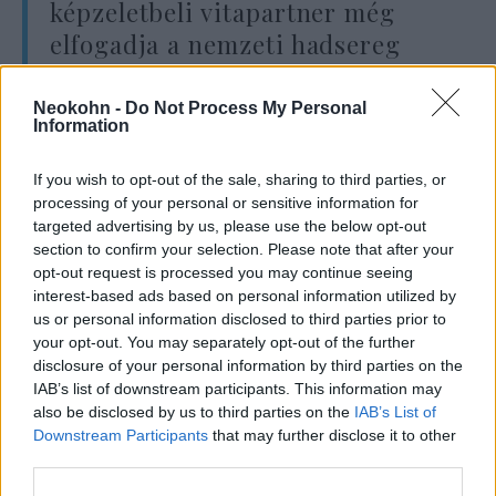
képzeletbeli vitapartner még
elfogadja a nemzeti hadsereg
szükségességét, ma viszont már
kevés dolog szúrja úgy az
Neokohn -
Do Not Process My Personal
Information
önjelölt világmegváltók szemét,
mint az IDF vagy a magyar
If you wish to opt-out of the sale, sharing to third parties, or
határvédelem.
processing of your personal or sensitive information for
targeted advertising by us, please use the below opt-out
section to confirm your selection. Please note that after your
opt-out request is processed you may continue seeing
A neves cionista politikus így felel az
interest-based ads based on personal information utilized by
érvekre: „A kérdés úgy hangzik: (…) vajon az a
us or personal information disclosed to third parties prior to
your opt-out. You may separately opt-out of the further
fajta önrendelkezés, melyet Ön javasol, képes-
disclosure of your personal information by third parties on the
e a zsidó nemzet egyedisége megőrzésének
IAB’s list of downstream participants. This information may
biztosítására?” Zsabotyinszkij szerint minden
also be disclosed by us to third parties on the
IAB’s List of
liberálisnak el kell ismernie, hogy egy nép
Downstream Participants
that may further disclose it to other
third parties.
elpusztulása nem csak lehetséges, hanem