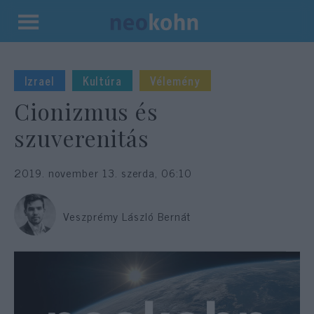
Kilépés
a
tartalomba
Izrael
Kultúra
Vélemény
Cionizmus és
szuverenitás
2019. november 13. szerda, 06:10
Veszprémy László Bernát