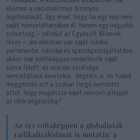
elismeri a nacionalizmus bizonyos
legitimitását, úgy érvel, hogy ha egy nép nem
saját nemzetállamában él, hanem egy nagyobb
szövetség – például az Egyesült Államok
része –, ám eközben van saját lokális
parlamentje, iskolája és igazságszolgáltatása,
akkor már kellőképpen rendelkezik saját
sorsa felett, és nincsen szüksége
nemzetállami keretekre. „Végtére is, mi tudná
meggátolni ezt a szóban forgó nemzetet
attól, hogy megőrizze saját nemzeti jellegét
az idők végezetéig?”
Az érv voltaképpen a globalisták
radikalizálódását is mutatja: a