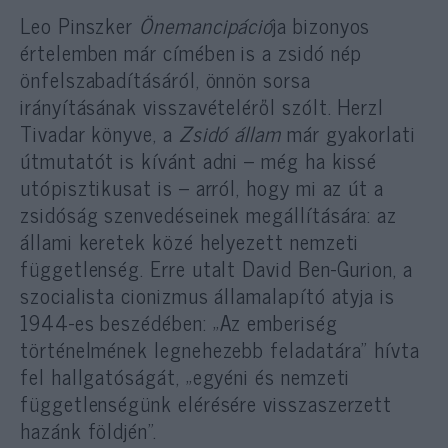
Leo Pinszker
Önemancipáció
ja bizonyos
értelemben már címében is a zsidó nép
önfelszabadításáról, önnön sorsa
irányításának visszavételéről szólt. Herzl
Tivadar könyve, a
Zsidó állam
már gyakorlati
útmutatót is kívánt adni – még ha kissé
utópisztikusat is – arról, hogy mi az út a
zsidóság szenvedéseinek megállítására: az
állami keretek közé helyezett nemzeti
függetlenség. Erre utalt David Ben-Gurion, a
szocialista cionizmus államalapító atyja is
1944-es beszédében: „Az emberiség
történelmének legnehezebb feladatára” hívta
fel hallgatóságát, „egyéni és nemzeti
függetlenségünk elérésére visszaszerzett
hazánk földjén”.