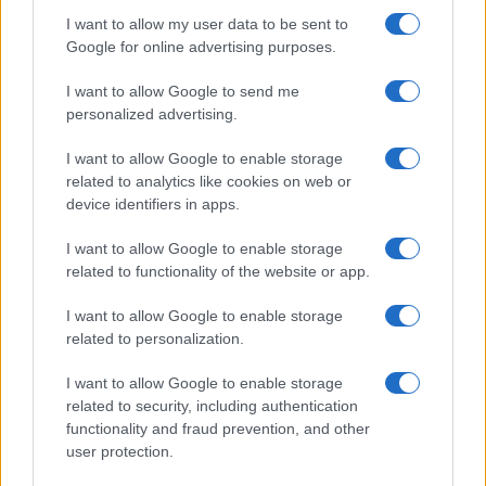
előtti időszakból származnak, érdemes idézni
I want to allow my user data to be sent to
Abba Eban izraeli diplomata – és ekkoriban
Google for online advertising purposes.
külügyminiszter – eligazító sorait is, melyet
I want to allow Google to send me
izraeli diplomatákhoz írt 1969-ben:
personalized advertising.
I want to allow Google to enable storage
related to analytics like cookies on web or
„Népünk nem azért dacolt
device identifiers in apps.
pogromokkal és gázkamrákkal,
I want to allow Google to enable storage
hogy kincsként őrzött
related to functionality of the website or app.
szuverenitását a nemzetközi jog
I want to allow Google to enable storage
maszkja mögé bújó ellenségeink
related to personalization.
kedvéért feladja”.
I want to allow Google to enable storage
related to security, including authentication
functionality and fraud prevention, and other
Eban arra is utalt soraiban, hogy Izrael állam
user protection.
progresszív-globalista kritikusait – az ő