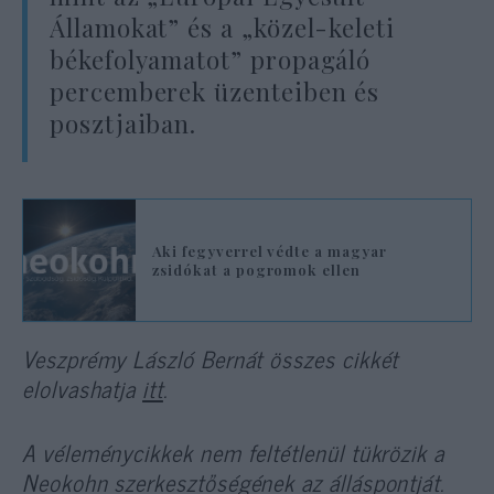
Államokat” és a „közel-keleti
békefolyamatot” propagáló
percemberek üzenteiben és
posztjaiban.
Aki fegyverrel védte a magyar
zsidókat a pogromok ellen
Veszprémy László Bernát összes cikkét
elolvashatja
itt
.
A véleménycikkek nem feltétlenül tükrözik a
Neokohn szerkesztőségének az álláspontját.