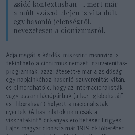
zsidó kontextusban –, mert már
a múlt század elején is vita dúlt
egy hasonló jelenségről,
nevezetesen a cionizmusról.
Adja magát a kérdés, miszerint mennyire is
tekinthető a cionizmus nemzeti szuverenitás-
programnak, azaz: átesett-e már a zsidóság
egy napjainkéhoz hasonló szuverenitás-vitán,
és elmondható-e, hogy az internacionalisták
vagy asszimilációpártiak (a kor „globalistái”
és „liberálisai”) helyett a nacionalisták
nyertek. (A hasonlatok nem csak a
visszatekintő önkényes erőltetései: Frigyes
Lajos magyar cionista már 1919 októberében