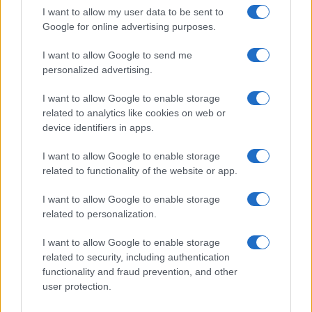
esetén.
I want to allow my user data to be sent to
Google for online advertising purposes.
Mint azt portálunk is megírta, Mike Pompeo
I want to allow Google to send me
amerikai külügyminiszter Irán felelősségét
personalized advertising.
firtatta
egy mikroblog-bejegyzésében a
szaúdi cég elleni támadások kapcsán.
I want to allow Google to enable storage
related to analytics like cookies on web or
device identifiers in apps.
I want to allow Google to enable storage
Az Izraeli Véderő csak „hollywoodi
related to functionality of the website or app.
hadsereg” – üzente a Hezbollah feje
titkos óvóhelyéről
I want to allow Google to enable storage
related to personalization.
(Cikkünk címlapképén Szalmán bin Abdel-Azíz
I want to allow Google to enable storage
szaúd-arábiai király és Donald Trump amerikai
related to security, including authentication
elnök kezet fog az országaik közötti
functionality and fraud prevention, and other
user protection.
együttműködési szerződések aláírása után
Rijádban 2017. május 20-án. MTI/SPA).