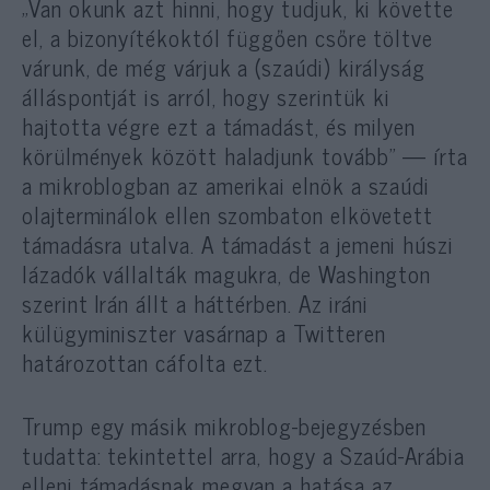
„Van okunk azt hinni, hogy tudjuk, ki követte
el, a bizonyítékoktól függően csőre töltve
várunk, de még várjuk a (szaúdi) királyság
álláspontját is arról, hogy szerintük ki
hajtotta végre ezt a támadást, és milyen
körülmények között haladjunk tovább” — írta
a mikroblogban az amerikai elnök a szaúdi
olajterminálok ellen szombaton elkövetett
támadásra utalva. A támadást a jemeni húszi
lázadók vállalták magukra, de Washington
szerint Irán állt a háttérben. Az iráni
külügyminiszter vasárnap a Twitteren
határozottan cáfolta ezt.
Trump egy másik mikroblog-bejegyzésben
tudatta: tekintettel arra, hogy a Szaúd-Arábia
elleni támadásnak megvan a hatása az