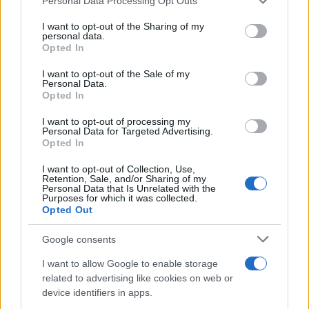
Personal Data Processing Opt Outs
dollárra nőtt. Közvetlenül nyitás után
services and may gather and store information including but
mindkét típus ára magasabban is állt.
not limited to your visit or usage behaviour. You may click to
I want to opt-out of the Sharing of my
personal data.
grant or deny consent to Google and its third-party tags to
Opted In
use your data for below specified purposes in below Google
A szaúdi olajkitermelés átmenetileg több
consent section.
I want to opt-out of the Sale of my
Personal Data.
mint a felére csökkent, miután a jemeni húszi
Opted In
lázadók szombaton dróntámadásokat
intéztek két szaúdi olajterminál ellen.
I want to opt-out of processing my
Personal Data for Targeted Advertising.
Világszinten ez 5 százalékos ideiglenes
Opted In
kínálatcsökkenést jelent.
I want to opt-out of Collection, Use,
Retention, Sale, and/or Sharing of my
Personal Data that Is Unrelated with the
Purposes for which it was collected.
Donald Trump amerikai elnök vasárnap este
Opted Out
már bejelentette, hogy mivel a Szaúd-Arábia
elleni támadásnak hatása lesz az olajárakra,
Google consents
felhatalmazta az energetikai tárcát és az
I want to allow Google to enable storage
illetékes hivatalokat az amerikai stratégiai
related to advertising like cookies on web or
olajtartalék (SPR) megnyitására szükség
device identifiers in apps.