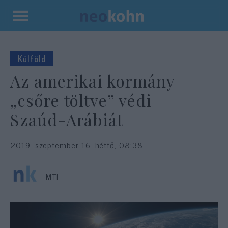
Kilépés
a
tartalomba
Külföld
Az amerikai kormány
„csőre töltve” védi
Szaúd-Arábiát
2019. szeptember 16. hétfő, 08:38
MTI