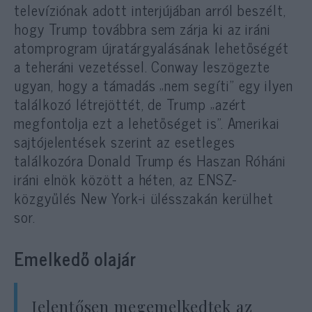
televíziónak adott interjújában arról beszélt,
hogy Trump továbbra sem zárja ki az iráni
atomprogram újratárgyalásának lehetőségét
a teheráni vezetéssel. Conway leszögezte
ugyan, hogy a támadás „nem segíti” egy ilyen
találkozó létrejöttét, de Trump „azért
megfontolja ezt a lehetőséget is”. Amerikai
sajtójelentések szerint az esetleges
találkozóra Donald Trump és Haszan Róháni
iráni elnök között a héten, az ENSZ-
közgyűlés New York-i ülésszakán kerülhet
sor.
Emelkedő olajár
Jelentősen megemelkedtek az