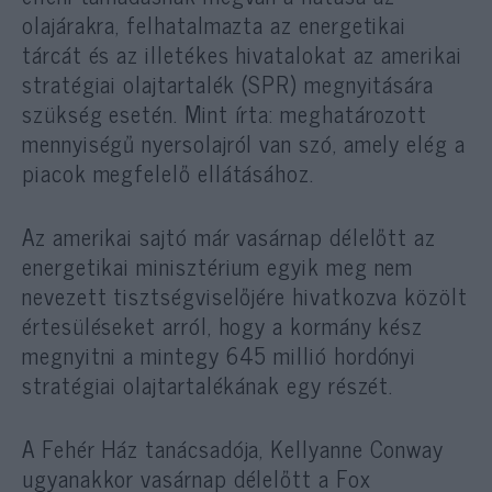
olajárakra, felhatalmazta az energetikai
tárcát és az illetékes hivatalokat az amerikai
stratégiai olajtartalék (SPR) megnyitására
szükség esetén. Mint írta: meghatározott
mennyiségű nyersolajról van szó, amely elég a
piacok megfelelő ellátásához.
Az amerikai sajtó már vasárnap délelőtt az
energetikai minisztérium egyik meg nem
nevezett tisztségviselőjére hivatkozva közölt
értesüléseket arról, hogy a kormány kész
megnyitni a mintegy 645 millió hordónyi
stratégiai olajtartalékának egy részét.
A Fehér Ház tanácsadója, Kellyanne Conway
ugyanakkor vasárnap délelőtt a Fox