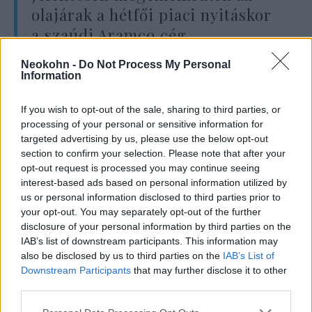
olajárak a hétfői piaci nyitáskor
a szaúdi Aramco cég
létesítményei ellen a hét végén
Neokohn -
Do Not Process My Personal
végrehajtott
dróntámadások
Information
után, amelyek visszavetették a
If you wish to opt-out of the sale, sharing to third parties, or
kitermelést az olajországban —
processing of your personal or sensitive information for
teszi hozzá az MTI.
targeted advertising by us, please use the below opt-out
section to confirm your selection. Please note that after your
opt-out request is processed you may continue seeing
interest-based ads based on personal information utilized by
Az északi-tengeri Brent olajfajta hordónkénti
us or personal information disclosed to third parties prior to
ára 67,28 dollárra emelkedett az ázsiai
your opt-out. You may separately opt-out of the further
piacokon, 11 százaléknyit a pénteki záráshoz
disclosure of your personal information by third parties on the
IAB’s list of downstream participants. This information may
képest. A nyugati féltekén irányadó West
also be disclosed by us to third parties on the
IAB’s List of
Texas Intermediate (WTI) amerikai
Downstream Participants
that may further disclose it to other
könnyűolajfajta ára szintén 10 százalékot
third parties.
meghaladó mértékben, hordónként 60,60
Please note that this website/app uses one or more Google