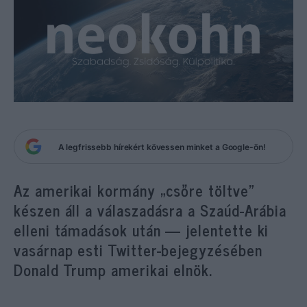
A legfrissebb hírekért kövessen minket a Google-ön!
Az amerikai kormány „csőre töltve”
készen áll a válaszadásra a Szaúd-Arábia
elleni támadások után — jelentette ki
vasárnap esti Twitter-bejegyzésében
Donald Trump amerikai elnök.