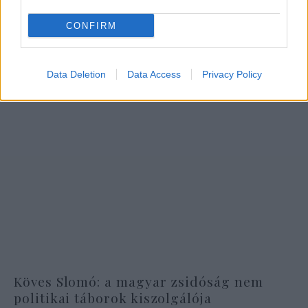
CONFIRM
Data Deletion
Data Access
Privacy Policy
Köves Slomó: a magyar zsidóság nem
politikai táborok kiszolgálója