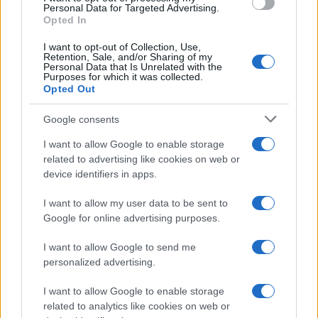
Personal Data for Targeted Advertising.
Az amerikai választók kevéssé díjazzák Trump Izrael felé tett
Opted In
gesztusait (Fotó: MTI/EPA)
I want to opt-out of Collection, Use,
A Pew április első két hetében készült
Retention, Sale, and/or Sharing of my
Personal Data that Is Unrelated with the
felmérésében az amerikai zsidók 47
Purposes for which it was collected.
százaléka azt a választ adta, hogy az elnök
Opted Out
egyenlően kezeli az izraeli és a palesztin
Google consents
oldalt. A zsidók 6 százaléka vélte úgy, hogy a
I want to allow Google to enable storage
Trump a palesztinoknak kedvez. Közben a
related to advertising like cookies on web or
keresztényeknek csak a 26 százaléka mondta
device identifiers in apps.
azt, hogy Trump túlságosan Izrael pártján áll,
I want to allow my user data to be sent to
míg 59 százalékuk kiegyensúlyozottnak látja
Google for online advertising purposes.
a helyzetet.
I want to allow Google to send me
personalized advertising.
Figyelemre méltó összevetni egyébként a
mostani adatokat a Gallup márciusi számaival
I want to allow Google to enable storage
is:
related to analytics like cookies on web or