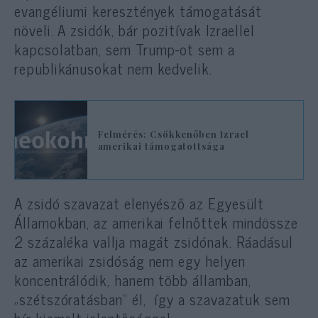
evangéliumi keresztények támogatását
növeli. A zsidók, bár pozitívak Izraellel
kapcsolatban, sem Trump-ot sem a
republikánusokat nem kedvelik.
Felmérés: Csökkenőben Izrael
amerikai támogatottsága
A zsidó szavazat elenyésző az Egyesült
Államokban, az amerikai felnőttek mindössze
2 százaléka vallja magát zsidónak. Ráadásul
az amerikai zsidóság nem egy helyen
koncentrálódik, hanem több államban,
„szétszóratásban” él, így a szavazatuk sem