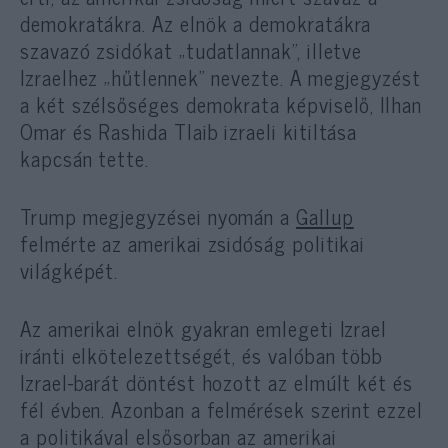
demokratákra. Az elnök a demokratákra
szavazó zsidókat „tudatlannak”, illetve
Izraelhez „hűtlennek” nevezte. A megjegyzést
a két szélsőséges demokrata képviselő, Ilhan
Omar és Rashida Tlaib izraeli kitiltása
kapcsán tette.
Trump megjegyzései nyomán a
Gallup
felmérte az amerikai zsidóság politikai
világképét.
Az amerikai elnök gyakran emlegeti Izrael
iránti elkötelezettségét, és valóban több
Izrael-barát döntést hozott az elmúlt két és
fél évben. Azonban a felmérések szerint ezzel
a politikával elsősorban az amerikai