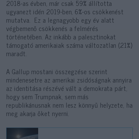
2018-as évben, már csak 59% állította
ugyanezt idén 2019-ben, 6%-os csökkenést
mutatva. Ez a legnagyobb egy év alatt
végbemenő csökkenés a felmérés
történetében. Az inkább a palesztinokat
támogató amerikaiak száma változatlan (21%)
maradt.
A Gallup mostani összegzése szerint
mindenesetre az amerikai zsidóságnak annyira
az identitása részévé vált a demokrata párt,
hogy sem Trumpnak, sem más
republikánusnak nem lesz könnyű helyzete, ha
meg akarja őket nyerni.