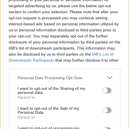
hiszi, Izrael-barát döntései az ő oldalára
targeted advertising by us, please use the below opt-out
kellene állítsák az amerikai zsidóságot. Egy
section to confirm your selection. Please note that after your
májusi Pew Research felmérés szerint
opt-out request is processed you may continue seeing
azonban a zsidók 42% úgy gondolja, hogy
interest-based ads based on personal information utilized by
Trump „túlságosan támogatja Izraelt a
us or personal information disclosed to third parties prior to
your opt-out. You may separately opt-out of the further
palesztinokkal szemben.”
disclosure of your personal information by third parties on the
IAB’s list of downstream participants. This information may
also be disclosed by us to third parties on the
IAB’s List of
Downstream Participants
that may further disclose it to other
third parties.
Please note that this website/app uses one or more Google
Personal Data Processing Opt Outs
services and may gather and store information including but
not limited to your visit or usage behaviour. You may click to
I want to opt-out of the Sharing of my
personal data.
grant or deny consent to Google and its third-party tags to
Opted In
use your data for below specified purposes in below Google
consent section.
I want to opt-out of the Sale of my
Personal Data.
Opted In
I want to opt-out of processing my