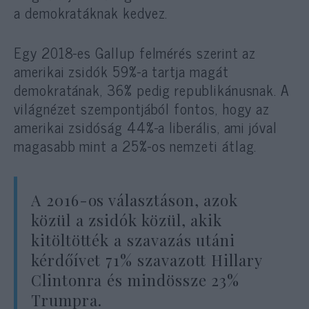
a demokratáknak kedvez.
Egy 2018-es Gallup felmérés szerint az
amerikai zsidók 59%-a tartja magát
demokratának, 36% pedig republikánusnak. A
világnézet szempontjából fontos, hogy az
amerikai zsidóság 44%-a liberális, ami jóval
magasabb mint a 25%-os nemzeti átlag.
A 2016-os választáson, azok
közül a zsidók közül, akik
kitöltötték a szavazás utáni
kérdőívet 71% szavazott Hillary
Clintonra és mindössze 23%
Trumpra.