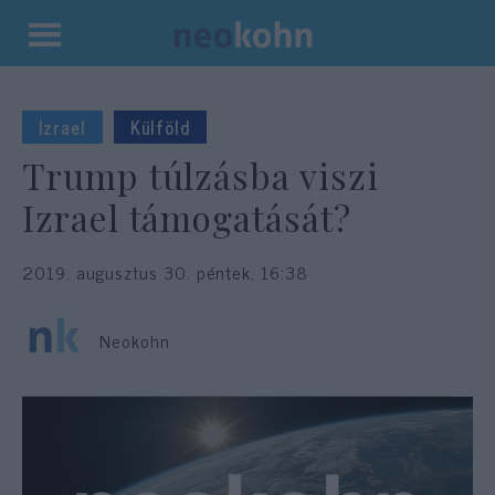
Kilépés
a
tartalomba
Izrael
Külföld
Trump túlzásba viszi
Izrael támogatását?
2019. augusztus 30. péntek, 16:38
Neokohn