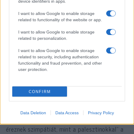
device identifiers in apps.
I want to allow Google to enable storage
eszerint
a zsidó állam megítélése
related to functionality of the website or app.
egyértelműen romlik az amerikai
I want to allow Google to enable storage
választók körében. A
related to personalization.
közvéleménykutató szervezet
I want to allow Google to enable storage
adatai szerint a republikánusok
related to security, including authentication
szimpátiája 11, míg a
functionality and fraud prevention, and other
user protection.
demokratáké 6 százalékponttal
csökkent az előző évhez képest.
CONFIRM
A Gallup akkori felmérése azt mutatta, hogy
míg az amerikaiak kicsit több, mint fele (65%-
Data Deletion
Data Access
Privacy Policy
a) állította, „inkább Izraellel kapcsolatban
éreznek szimpátiát, mint a palesztinokkal” a