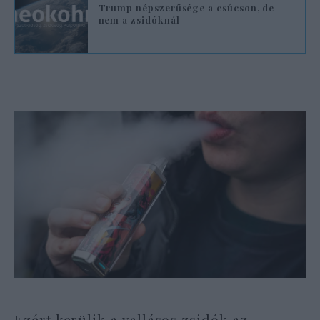
Trump népszerűsége a csúcson, de
nem a zsidóknál
Ezért kerülik a vallásos zsidók az