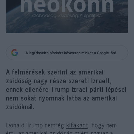
A legfrissebb hírekért kövessen minket a Google-ön!
A felmérések szerint az amerikai
zsidóság nagy része szereti Izraelt,
ennek ellenére Trump Izrael-párti lépései
nem sokat nyomnak latba az amerikai
zsidóknál.
Donald Trump nemrég
kifakadt,
hogy nem
érti, az amerikai zsidóság miért szavaz a