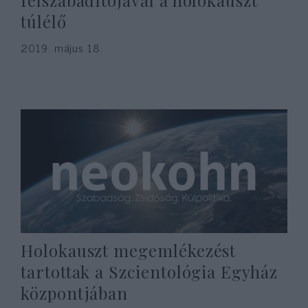
felszabadítójával a holokauszt
túlélő
2019. május 18.
Holokauszt megemlékezést
tartottak a Szcientológia Egyház
központjában