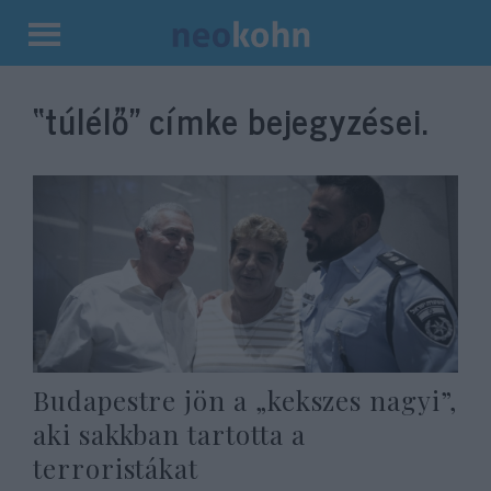
Kilépés
a
“túlélő”
címke bejegyzései.
tartalomba
Budapestre jön a „kekszes nagyi”,
aki sakkban tartotta a
terroristákat