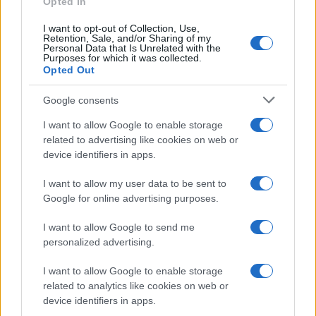
2020. május 11.
Opted In
I want to opt-out of Collection, Use,
Retention, Sale, and/or Sharing of my
Personal Data that Is Unrelated with the
Purposes for which it was collected.
Opted Out
Google consents
I want to allow Google to enable storage
related to advertising like cookies on web or
device identifiers in apps.
I want to allow my user data to be sent to
Google for online advertising purposes.
Először emlékezett meg holland
uralkodó a Holokauszt
I want to allow Google to send me
personalized advertising.
áldozatairól
I want to allow Google to enable storage
2020. május 6.
related to analytics like cookies on web or
device identifiers in apps.