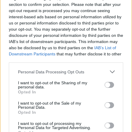
101 éves örmény asszony élte túl
section to confirm your selection. Please note that after your
opt-out request is processed you may continue seeing
a vírust
interest-based ads based on personal information utilized by
us or personal information disclosed to third parties prior to
2020. június 2.
your opt-out. You may separately opt-out of the further
disclosure of your personal information by third parties on the
IAB’s list of downstream participants. This information may
also be disclosed by us to third parties on the
IAB’s List of
Downstream Participants
that may further disclose it to other
third parties.
Please note that this website/app uses one or more Google
Personal Data Processing Opt Outs
services and may gather and store information including but
not limited to your visit or usage behaviour. You may click to
I want to opt-out of the Sharing of my
personal data.
grant or deny consent to Google and its third-party tags to
Opted In
use your data for below specified purposes in below Google
consent section.
I want to opt-out of the Sale of my
Personal Data.
Megtudta a KISS énekese, miken
Opted In
ment át az édesanyja
I want to opt-out of processing my
Personal Data for Targeted Advertising.