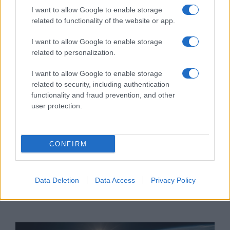
I want to allow Google to enable storage
related to functionality of the website or app.
I want to allow Google to enable storage
related to personalization.
I want to allow Google to enable storage
related to security, including authentication
functionality and fraud prevention, and other
user protection.
Így kommentálják
holokauszttúlélők a koronavírus
CONFIRM
napjait
2020. március 24.
Data Deletion
Data Access
Privacy Policy