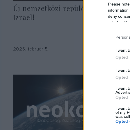
Please note
Új nemzetközi repülőteret épít
information 
Izrael!
deny consent
in below Go
Persona
2026. február 5.
I want t
Opted 
I want t
Opted 
I want 
Advertis
Opted 
I want t
of my P
was col
Opted 