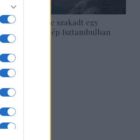
Három részre szakadt egy
utasszállító gép Isztambulban
(videó!)
2020. február 5.