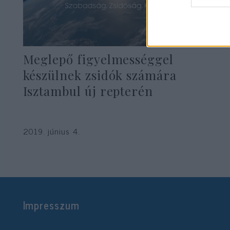
Meglepő figyelmességgel
készülnek zsidók számára
Isztambul új repterén
2019. június 4.
Impresszum