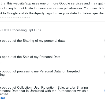
 that this website/app uses one or more Google services and may gath
„Menjetek vissza Izraelbe” –
including but not limited to your visit or usage behaviour. You may click 
őrjöngve támadtak ortodox
 to Google and its third-party tags to use your data for below specifi
ogle consent section.
zsidókra a repülőtéren
l Data Processing Opt Outs
2026. január 28.
o opt-out of the Sharing of my personal data.
In
o opt-out of the Sale of my Personal Data.
In
to opt-out of processing my Personal Data for Targeted
ing.
In
o opt-out of Collection, Use, Retention, Sale, and/or Sharing
ersonal Data that Is Unrelated with the Purposes for which it
lected.
Out