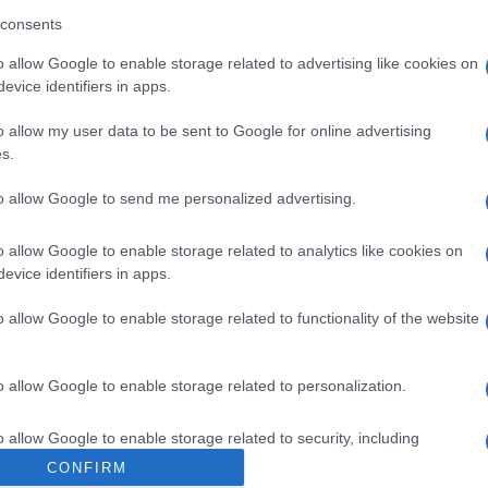
consents
o allow Google to enable storage related to advertising like cookies on
Instant izraeli COVID-teszteket
evice identifiers in apps.
vezethetnek be az európai
o allow my user data to be sent to Google for online advertising
reptereken
s.
to allow Google to send me personalized advertising.
2020. szeptember 23.
o allow Google to enable storage related to analytics like cookies on
evice identifiers in apps.
o allow Google to enable storage related to functionality of the website
o allow Google to enable storage related to personalization.
o allow Google to enable storage related to security, including
cation functionality and fraud prevention, and other user protection.
CONFIRM