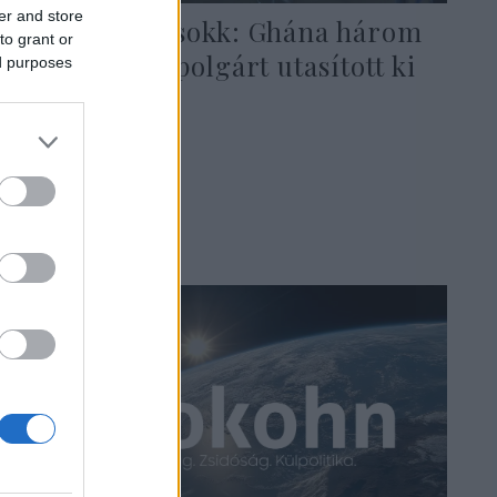
er and store
Diplomáciai sokk: Ghána három
to grant or
izraeli állampolgárt utasított ki
ed purposes
Accrából
2025. december 12.