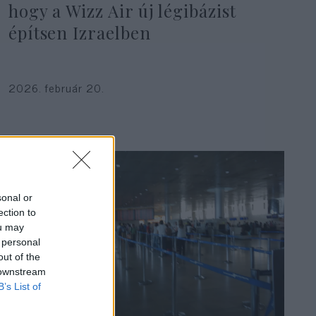
hogy a Wizz Air új légibázist
építsen Izraelben
2026. február 20.
sonal or
ection to
ou may
 personal
out of the
 downstream
B’s List of