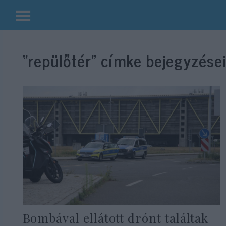
Kilépés
a
“repülőtér”
címke bejegyzései
tartalomba
Bombával ellátott drónt találtak