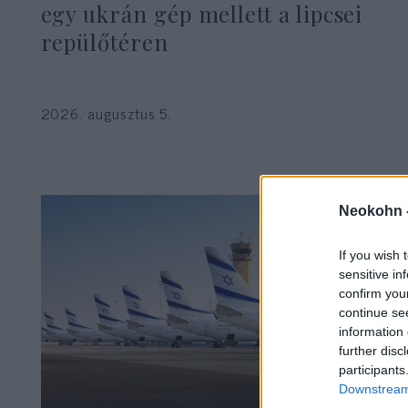
egy ukrán gép mellett a lipcsei
repülőtéren
2026. augusztus 5.
Neokohn 
If you wish 
sensitive in
confirm you
continue se
information 
further disc
participants
Downstream 