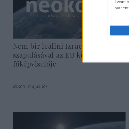
I want t
authenti
Nem bír leállni Izrael
szapulásával az EU külügyi
főképviselője
2024. május 27.