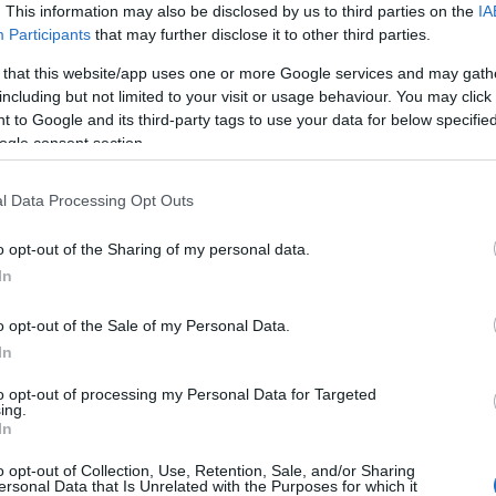
. This information may also be disclosed by us to third parties on the
IA
Participants
that may further disclose it to other third parties.
Gáza: húsz Hamász-alagutat
 that this website/app uses one or more Google services and may gath
including but not limited to your visit or usage behaviour. You may click 
talált az IDF az egyiptomi
 to Google and its third-party tags to use your data for below specifi
határon
ogle consent section.
l Data Processing Opt Outs
2024. május 30.
o opt-out of the Sharing of my personal data.
In
o opt-out of the Sale of my Personal Data.
In
to opt-out of processing my Personal Data for Targeted
ing.
In
o opt-out of Collection, Use, Retention, Sale, and/or Sharing
ersonal Data that Is Unrelated with the Purposes for which it