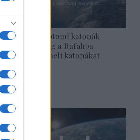
Súlyos: Egyiptomi katonák
támadták meg a Rafahba
bevonuló izraeli katonákat
2024. május 27.