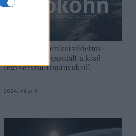
Izrael: Az amerikai védelmi
miniszter megszólalt a késő
fegyverszállítmányokról
2024. május 9.