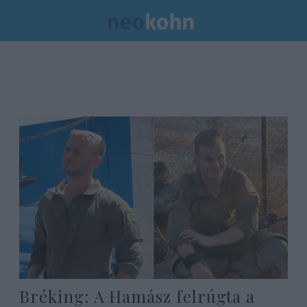
Bréking: A Hamász felrúgta a