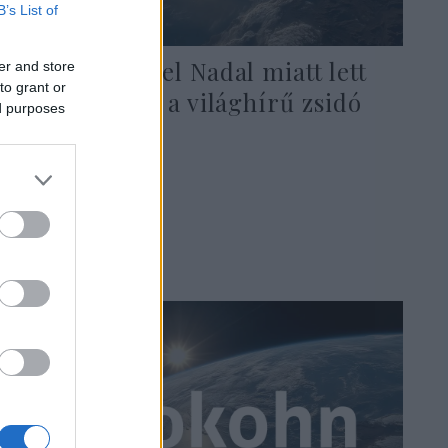
B’s List of
Kabaré: Rafael Nadal miatt lett
er and store
to grant or
palesztin hős a világhírű zsidó
ed purposes
színészből
2024. május 29.