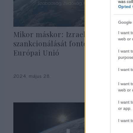
was col
Opted 
Google 
Mikor máskor: Izrael
I want t
web or d
szankcionálását fontolgatja az
Európai Unió
I want t
purpose
I want 
2024. május 28.
I want t
web or d
I want t
or app.
I want t