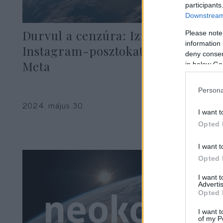
participants
Downstream 
Durvul a cenzúra: Izrael-párti
Please note
information 
Instagram-posztokat távolít el a
deny consent
Meta
in below Go
Persona
2024. május 30.
I want t
Opted 
I want t
Opted 
I want 
Advertis
Opted 
I want t
of my P