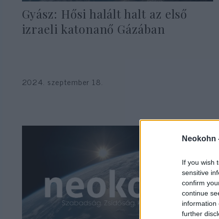
Gyász: Hősi halált halt az első
izraeli katonanő Gázában
2024. szeptember 18.
Neokohn 
If you wish 
sensitive in
confirm you
continue se
information 
further disc