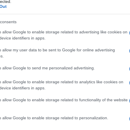
lected.
Out
consents
Macron úr izraeli kettős mércéje
o allow Google to enable storage related to advertising like cookies on
evice identifiers in apps.
o allow my user data to be sent to Google for online advertising
s.
to allow Google to send me personalized advertising.
Hende Olivér
2024. május 28.
o allow Google to enable storage related to analytics like cookies on
evice identifiers in apps.
o allow Google to enable storage related to functionality of the website
o allow Google to enable storage related to personalization.