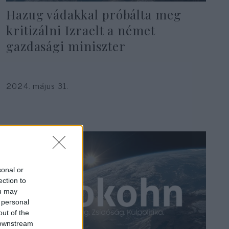
Hazug vádakkal próbálta meg
kritizálni Izraelt a német
gazdasági miniszter
2024. május 31.
sonal or
ection to
ou may
 personal
out of the
 downstream