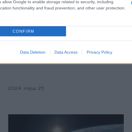
o allow Google to enable storage related to security, including
cation functionality and fraud prevention, and other user protection.
CONFIRM
Nemzetközi Bíróság: Izrael állítsa
Data Deletion
Data Access
Privacy Policy
le a Rafah-i offenzívát
2024. május 25.