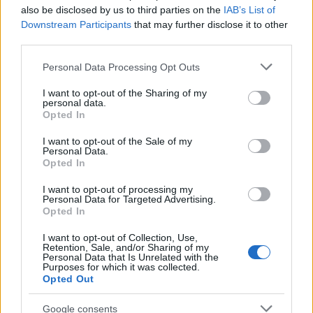
also be disclosed by us to third parties on the
IAB’s List of
Downstream Participants
that may further disclose it to other
Az IDF főszóvivője, Daniel Hagari admirális
third parties.
megjegyezte: „Hírszerzésünk eddig nem
Please note that this website/app uses one or more Google
Personal Data Processing Opt Outs
jelezte, hogy túszokat szállítottak volna
services and may gather and store information including but
ezeken az Egyiptommal határos alagutakon
not limited to your visit or usage behaviour. You may click to
I want to opt-out of the Sharing of my
personal data.
grant or deny consent to Google and its third-party tags to
keresztül”. Hozzátette, hogy „széles körű
Opted In
use your data for below specified purposes in below Google
egyiptomi védelem van a határon, valamint
consent section.
I want to opt-out of the Sale of my
Kairó érdekeltségei. Minden egyes alagútról,
Personal Data.
Opted In
amelyet találunk, tájékoztatjuk őket. Minden
egyes aknával, amelyet megtalálunk,
I want to opt-out of processing my
Personal Data for Targeted Advertising.
foglalkozni fogunk”.
Opted In
I want to opt-out of Collection, Use,
Izrael a kezdetektől fogva azt mondta, hogy
Retention, Sale, and/or Sharing of my
Personal Data that Is Unrelated with the
célja a Hamász katonai képességeinek
Purposes for which it was collected.
Opted Out
felszámolása. Az IDF fenntartja, hogy az
utolsó épségben maradt Hamász-zászlóaljak
Google consents