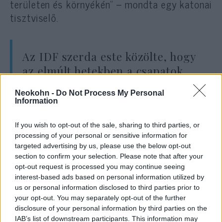
területen és környékén” – mondta egy katonai
tisztviselő.
Az IDF szerda este közölte, hogy
az elmúlt hetekben a csapatok
találtak egy alagútaknát, amely a
Neokohn -
Do Not Process My Personal
rafahi átkelőtől 100 méterre
Information
található.
If you wish to opt-out of the sale, sharing to third parties, or
processing of your personal or sensitive information for
targeted advertising by us, please use the below opt-out
A csapatok nagy mennyiségű fegyvert is
section to confirm your selection. Please note that after your
találtak, köztük rövid hatótávolságú és
opt-out request is processed you may continue seeing
páncéltörő rakétákat, AK-47-eseket,
interest-based ads based on personal information utilized by
us or personal information disclosed to third parties prior to
robbanóanyagot és gránátokat. A hadsereg
your opt-out. You may separately opt-out of the further
szerint az alagútban rejtekhely, mosdók és
disclosure of your personal information by third parties on the
szobák voltak. Mindet megsemmisítették.
IAB’s list of downstream participants. This information may