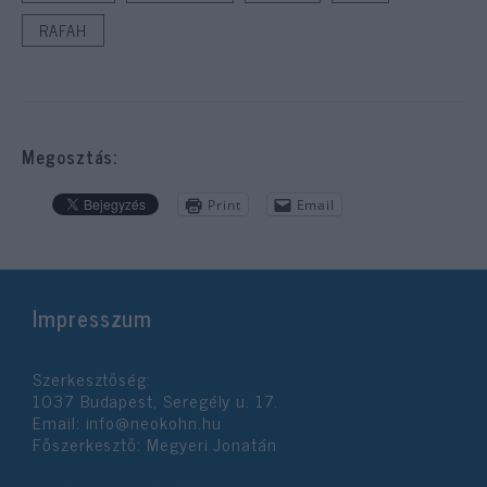
RAFAH
Megosztás:
Print
Email
Impresszum
Szerkesztőség:
1037 Budapest, Seregély u. 17.
Email:
info@neokohn.hu
Főszerkesztő: Megyeri Jonatán