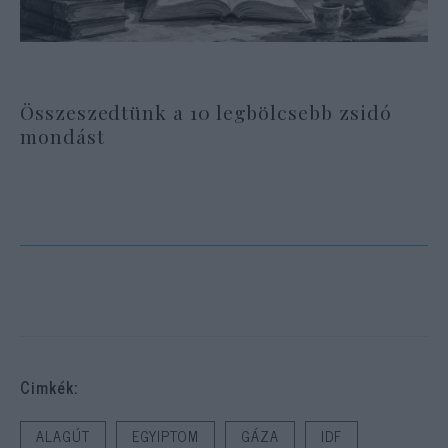
Összeszedtünk a 10 legbölcsebb zsidó
mondást
Cimkék:
ALAGÚT
EGYIPTOM
GÁZA
IDF