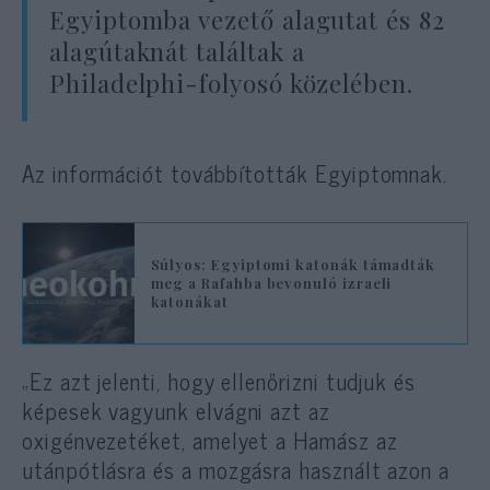
Egyiptomba vezető alagutat és 82
alagútaknát találtak a
Philadelphi-folyosó közelében.
Az információt továbbították Egyiptomnak.
Súlyos: Egyiptomi katonák támadták
meg a Rafahba bevonuló izraeli
katonákat
„Ez azt jelenti, hogy ellenőrizni tudjuk és
képesek vagyunk elvágni azt az
oxigénvezetéket, amelyet a Hamász az
utánpótlásra és a mozgásra használt azon a