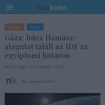
Kilépés
a
tartalomba
Háború
Izrael
Gáza: húsz Hamász-
alagutat talált az IDF az
egyiptomi határon
2024. május 30. csütörtök, 10:00
The Jerusalem Post