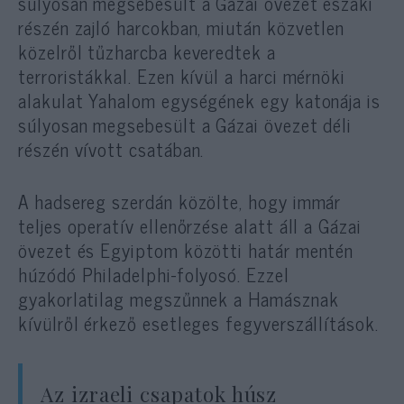
súlyosan megsebesült a Gázai övezet északi
részén zajló harcokban, miután közvetlen
közelről tűzharcba keveredtek a
terroristákkal. Ezen kívül a harci mérnöki
alakulat Yahalom egységének egy katonája is
súlyosan megsebesült a Gázai övezet déli
részén vívott csatában.
A hadsereg szerdán közölte, hogy immár
teljes operatív ellenőrzése alatt áll a Gázai
övezet és Egyiptom közötti határ mentén
húzódó Philadelphi-folyosó. Ezzel
gyakorlatilag megszűnnek a Hamásznak
kívülről érkező esetleges fegyverszállítások.
Az izraeli csapatok húsz