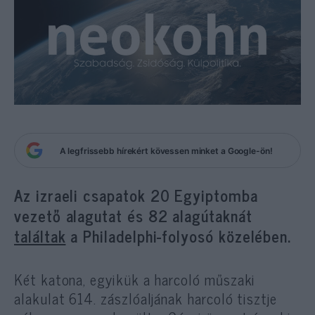
A legfrissebb hírekért kövessen minket a Google-ön!
Az izraeli csapatok 20 Egyiptomba
vezető alagutat és 82 alagútaknát
találtak
a Philadelphi-folyosó közelében.
Két katona, egyikük a harcoló műszaki
alakulat 614. zászlóaljának harcoló tisztje