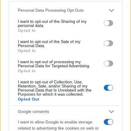
Arábiába egy muszlim ország
Please note that this website/app uses one or more Google
Personal Data Processing Opt Outs
2026. május 19.
services and may gather and store information including but
not limited to your visit or usage behaviour. You may click to
I want to opt-out of the Sharing of my
personal data.
grant or deny consent to Google and its third-party tags to
Opted In
use your data for below specified purposes in below Google
consent section.
I want to opt-out of the Sale of my
Personal Data.
Opted In
I want to opt-out of processing my
Personal Data for Targeted Advertising.
Opted In
I want to opt-out of Collection, Use,
Retention, Sale, and/or Sharing of my
Personal Data that Is Unrelated with the
Purposes for which it was collected.
Miami-ban dőlhet el az iráni
Opted Out
háború sorsa?
Google consents
2026. május 10.
I want to allow Google to enable storage
related to advertising like cookies on web or