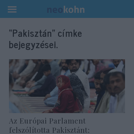
Kilépés
a
“Pakisztán”
címke
tartalomba
bejegyzései.
Az Európai Parlament
felszólította Pakisztánt: