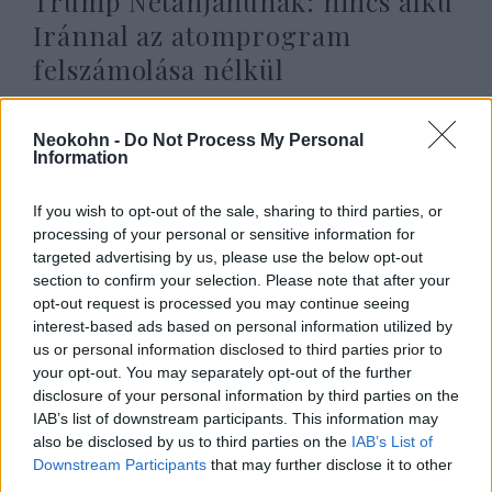
Trump Netanjahunak: nincs alku
Iránnal az atomprogram
felszámolása nélkül
2026. május 24.
Neokohn -
Do Not Process My Personal
Information
If you wish to opt-out of the sale, sharing to third parties, or
processing of your personal or sensitive information for
targeted advertising by us, please use the below opt-out
section to confirm your selection. Please note that after your
opt-out request is processed you may continue seeing
interest-based ads based on personal information utilized by
us or personal information disclosed to third parties prior to
your opt-out. You may separately opt-out of the further
disclosure of your personal information by third parties on the
IAB’s list of downstream participants. This information may
Titokban 8000 katonát és
also be disclosed by us to third parties on the
IAB’s List of
vadászgépeket küldött Szaúd-
Downstream Participants
that may further disclose it to other
third parties.