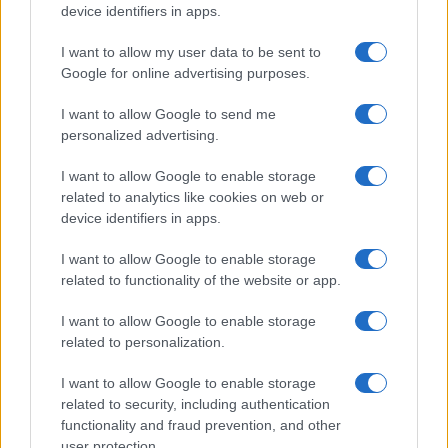
device identifiers in apps.
I want to allow my user data to be sent to
Google for online advertising purposes.
I want to allow Google to send me
personalized advertising.
I want to allow Google to enable storage
related to analytics like cookies on web or
device identifiers in apps.
Veszélyes kihívót kapott az F-35-
I want to allow Google to enable storage
related to functionality of the website or app.
ös – így néz ki Kína új lopakodó
vadászgépe
I want to allow Google to enable storage
related to personalization.
2026. május 6.
I want to allow Google to enable storage
related to security, including authentication
functionality and fraud prevention, and other
user protection.