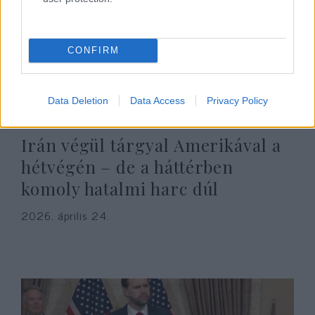
CONFIRM
Data Deletion
Data Access
Privacy Policy
Irán végül tárgyal Amerikával a
hétvégén – de a háttérben
komoly hatalmi harc dúl
2026. április 24.