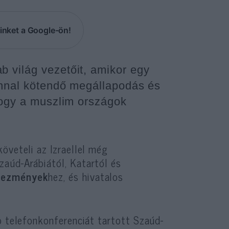
inket a Google-ön!
 világ vezetőit, amikor egy
ránnal kötendő megállapodás és
 hogy a muszlim országok
öveteli az Izraellel még
aúd-Arábiától, Katartól és
yezmények
hez, és hivatalos
p telefonkonferenciát tartott Szaúd-