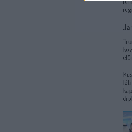
rem
reg
Ja
Tru
köv
elő
Kus
lét
kap
dip