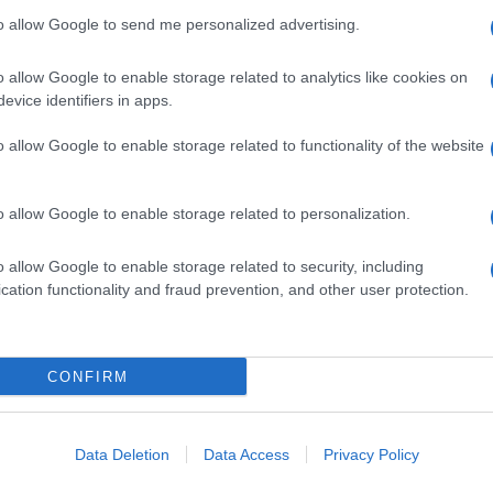
vonalban”
to allow Google to send me personalized advertising.
o allow Google to enable storage related to analytics like cookies on
ondta egy amerikai tisztviselő.
evice identifiers in apps.
o allow Google to enable storage related to functionality of the website
orrás szerint Trump azonnal érzékelte a feszültség
ani a helyzetet.
o allow Google to enable storage related to personalization.
o allow Google to enable storage related to security, including
„Viccelődve megkérdezte, hogy még mindi
cation functionality and fraud prevention, and other user protection.
ogalmazott az illetékes.
CONFIRM
amerikai elnök ugyanakkor nyomatékosította: komol
Data Deletion
Data Access
Privacy Policy
ölte, hogy azonnal kapcsolatba lép Benjamin Netanj