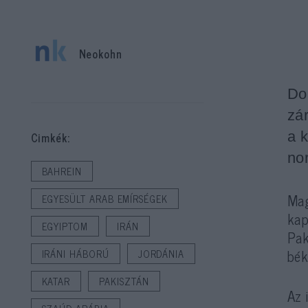
Neokohn
Do
zá
a 
Cimkék:
nor
BAHREIN
Mag
EGYESÜLT ARAB EMÍRSÉGEK
kap
EGYIPTOM
IRÁN
Pak
bék
IRÁNI HÁBORÚ
JORDÁNIA
KATAR
PAKISZTÁN
Az 