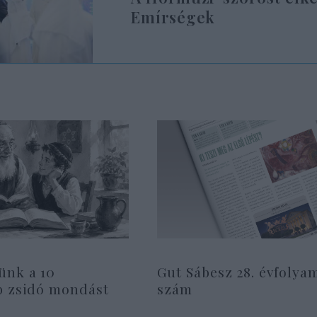
Emírségek
ünk a 10
Gut Sábesz 28. évfolyam
b zsidó mondást
szám