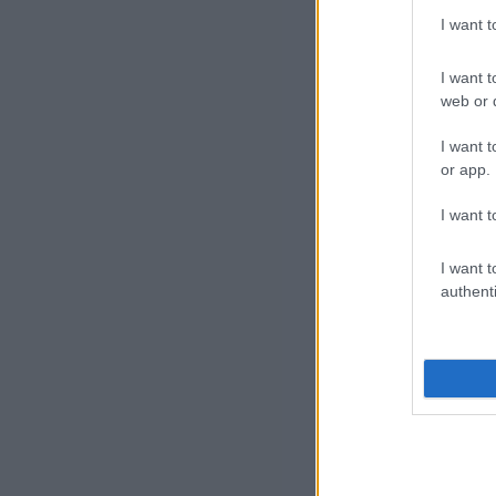
I want 
I want t
– m
web or d
I want t
A f
or app.
old
I want t
I want t
authenti
– f
Az 
köz