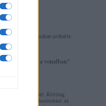
et, majd saját stílusában próbálta
g ott vannak-e a vonalban”
yan gondolja tervét. Állítólag
ahu izraeli miniszterelnökkel, és