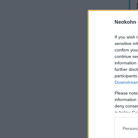
Neokohn 
– i
If you wish 
sensitive in
A b
confirm you
ter
continue se
köz
information 
further disc
participants
Downstream 
Please note
information 
deny consent
in below Go
Persona
Tru