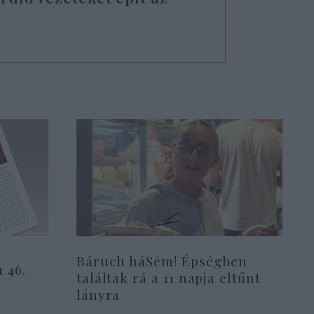
Báruch háSém! Épségben
 46.
találtak rá a 11 napja eltűnt
lányra