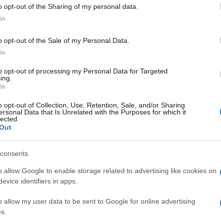
kötésére helyezte a hangsúlyt.
o opt-out of the Sharing of my personal data.
In
o opt-out of the Sale of my Personal Data.
In
Trump Netanjahunak: ni
atomprogram felszámol
to opt-out of processing my Personal Data for Targeted
ing.
In
o opt-out of Collection, Use, Retention, Sale, and/or Sharing
ersonal Data that Is Unrelated with the Purposes for which it
nos csend következett
lected.
Out
eszámolók szerint Trump váratlan követelése meg
consents
ztvevőből, különösen Mohamed bin Szalmán szaúdi 
iszterelnökből.
o allow Google to enable storage related to advertising like cookies on
evice identifiers in apps.
o allow my user data to be sent to Google for online advertising
„Amint ezek a szavak elhangzottak, teljes 
s.