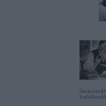
Összeszedt
legbölcseb