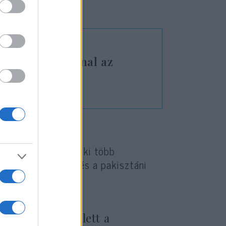
ncs alku Iránnal az
ása nélkül
döbbenést váltott ki több
koronahercegből és a pakisztáni
és kínos csend lett a