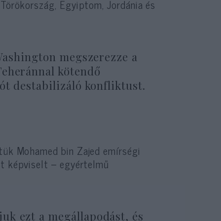
 Törökország, Egyiptom, Jordánia és
y Washington megszerezze a
Teheránnal kötendő
t destabilizáló konfliktust.
ztük Mohamed bin Zajed emírségi
ot képviselt – egyértelmű
uk ezt a megállapodást, és