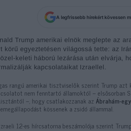
A legfrissebb hírekért kövessen m
nald Trump amerikai elnök meglepte az arab
rt körű egyeztetésen világossá tette: az I
közel-keleti háború lezárása után elvárja,
malizálják kapcsolataikat Izraellel.
as rangú amerikai tisztviselők szerint Trump azt k
csolatot nem fenntartó államoktól – elsősorban Sz
isztántól –, hogy csatlakozzanak az
Ábrahám-eg
emegállapodást kössenek a zsidó állammal.
izraeli 12-es hírcsatorna beszámolója szerint Trum