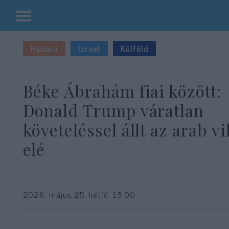
Kilépés
a
Háború
Izrael
Külföld
tartalomba
Béke Ábrahám fiai között:
Donald Trump váratlan
követeléssel állt az arab vi
elé
2026. május 25. hétfő, 13:00