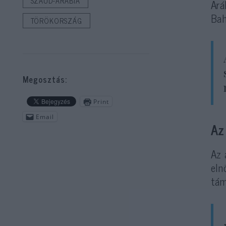
SZAÚD-ARÁBIA
Ará
Bah
TÖRÖKORSZÁG
Megosztás:
Print
Email
Az
Az 
eln
tám