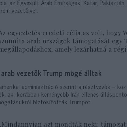
bia, az Egyesült Arab Emírségek, Katar, Pakisztán,
rein vezetőivel.
Az egyeztetés eredeti célja az volt, hog
szunnita arab országok támogatását egy 
megállapodáshoz, amely lezárhatná a régió
 arab vezetők Trump mögé álltak
amerikai adminisztráció szerint a résztvevők – kö
ök, aki korábban keményebb Irán-ellenes álláspont
ogatásukról biztosították Trumpot.
„Mindannyian azt mondták neki: támogatj