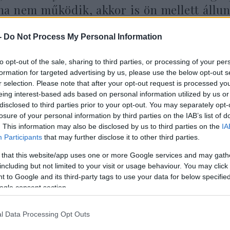
ha nem működik, akkor is ön mellett állu
-
Do Not Process My Personal Information
dézett a jelentés egy magas rangú amerikai tisztvis
to opt-out of the sale, sharing to third parties, or processing of your per
formation for targeted advertising by us, please use the below opt-out s
eszélgetés azonban váratlan fordulatot vett, ami
r selection. Please note that after your opt-out request is processed y
emtett az Iránnal kapcsolatos biztonsági rendezés 
eing interest-based ads based on personal information utilized by us or
ött. A források szerint az amerikai elnök világossá
disclosed to third parties prior to your opt-out. You may separately opt-
losure of your personal information by third parties on the IAB’s list of
. This information may also be disclosed by us to third parties on the
IA
Participants
that may further disclose it to other third parties.
a katonai műveletek lezárása után azt vár
 that this website/app uses one or more Google services and may gath
ország, amely még nem normalizálta kapcso
including but not limited to your visit or usage behaviour. You may click 
nagykövetséget és rendezze viszonyát Je
 to Google and its third-party tags to use your data for below specifi
ogle consent section.
l Data Processing Opt Outs
mp elsősorban egy történelmi jelentőségű izraeli