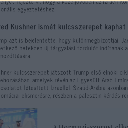
ényét fejezte ki, hogy a közeljövőben az izraeli k
ionális egyeztetéshez.
red Kushner ismét kulcsszerepet kaphat
mp azt is bejelentette, hogy különmegbízottjai, J
etkező hetekben új tárgyalási fordulót indítanak 
mozdítására.
hner kulcsszerepet játszott Trump első elnöki c
rehozásában, amelyek révén az Egyesült Arab Emír
csolatot létesített Izraellel. Szaúd-Arábia azonban
lomáciai elismerésre, részben a palesztin kérdés r
A Hormuzi-szorost elker