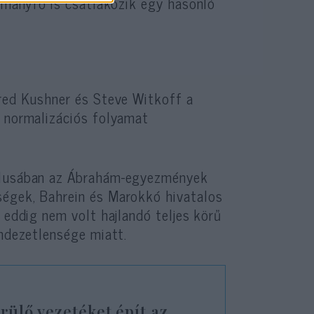
ormányfő is csatlakozik egy hasonló
ared Kushner és Steve Witkoff a
a normalizációs folyamat
iklusában az Ábrahám-egyezmények
ségek, Bahrein és Marokkó hivatalos
 eddig nem volt hajlandó teljes körű
endezetlensége miatt.
ülő vezetéket épít az