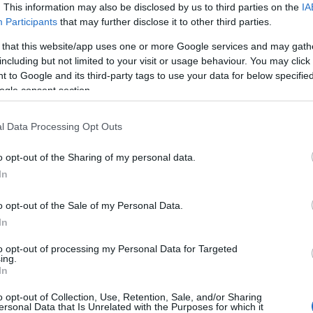
. This information may also be disclosed by us to third parties on the
IA
Participants
that may further disclose it to other third parties.
„Fideszes zsidó-keresztényekről”
 that this website/app uses one or more Google services and may gath
including but not limited to your visit or usage behaviour. You may click 
posztolt az ex-fideszes Szakács
 to Google and its third-party tags to use your data for below specifi
Árpád
ogle consent section.
l Data Processing Opt Outs
Hende Olivér
2026. március 31.
o opt-out of the Sharing of my personal data.
In
o opt-out of the Sale of my Personal Data.
In
to opt-out of processing my Personal Data for Targeted
ing.
In
o opt-out of Collection, Use, Retention, Sale, and/or Sharing
ersonal Data that Is Unrelated with the Purposes for which it