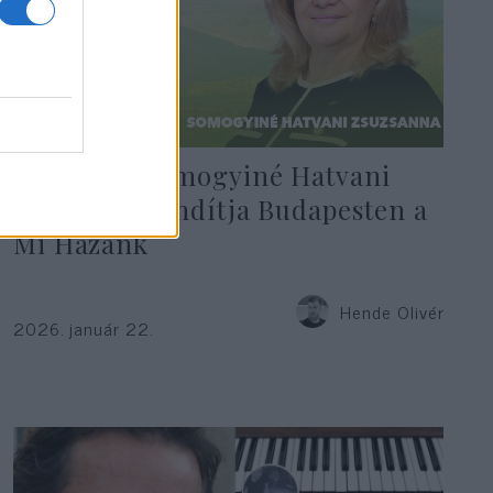
A zsidózó Somogyiné Hatvani
Zsuzsannát indítja Budapesten a
Mi Hazánk
Hende Olivér
2026. január 22.