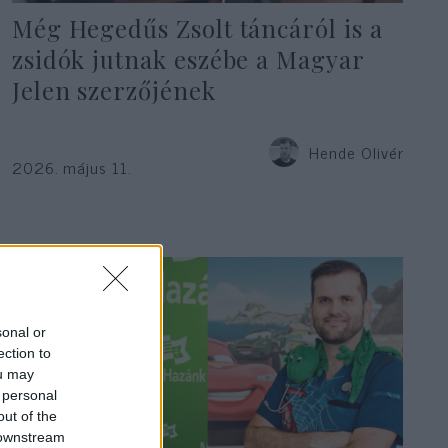
Még Hegedűs Zsolt táncáról is a
zsidók jutnak eszébe a Magyar
Jelen szerzőjének
Hende Olivér
2026. május 11.
sonal or
ection to
ou may
 personal
out of the
 downstream