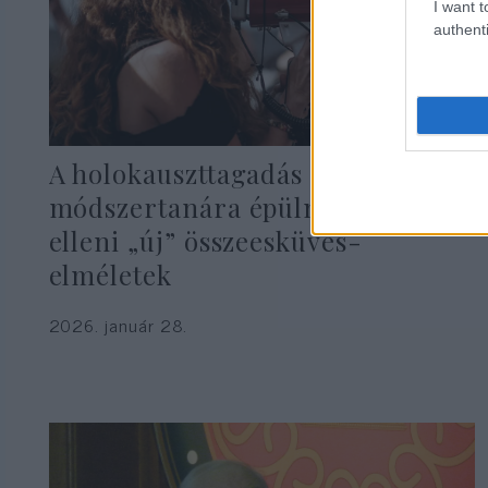
I want t
authenti
A holokauszttagadás
módszertanára épülnek a zsidók
elleni „új” összeesküvés-
elméletek
2026. január 28.