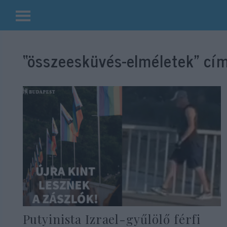
Kilépés
a
“összeesküvés-elméletek”
cím
tartalomba
Putyinista Izrael-gyűlölő férfi