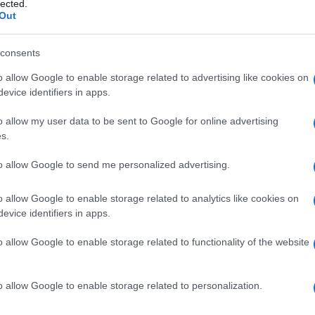
lected.
Out
consents
Times of Israel: Nincs bizonyíték
o allow Google to enable storage related to advertising like cookies on
evice identifiers in apps.
arra, hogy Jeffrey Epstein a
Moszadnak dolgozott
o allow my user data to be sent to Google for online advertising
s.
to allow Google to send me personalized advertising.
2026. február 11.
o allow Google to enable storage related to analytics like cookies on
evice identifiers in apps.
o allow Google to enable storage related to functionality of the website
o allow Google to enable storage related to personalization.