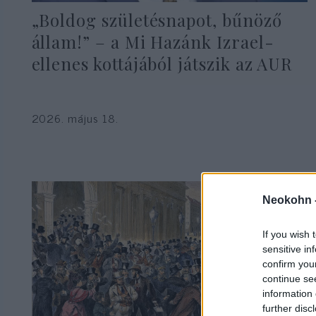
„Boldog születésnapot, bűnöző
állam!” – a Mi Hazánk Izrael-
ellenes kottájából játszik az AUR
2026. május 18.
Neokohn 
If you wish 
sensitive in
confirm you
continue se
information 
further disc