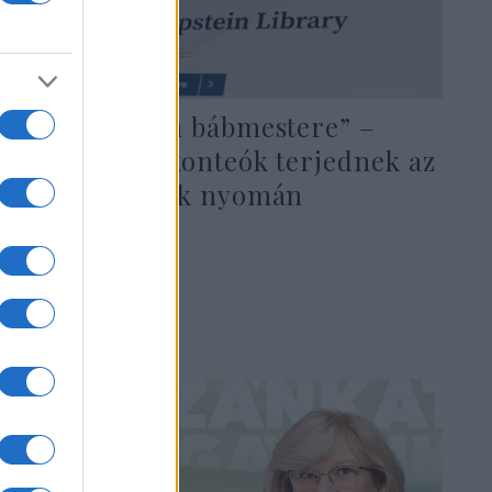
„A mélyállam bábmestere” –
antiszemita konteók terjednek az
Epstein-akták nyomán
2026. február 7.