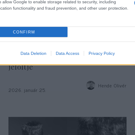
o allow Google to enable storage related to security, including
cation functionality and fraud prevention, and other user protection.
CONFIRM
A Neokohn cikke után törölte
Data Deletion
Data Access
Privacy Policy
zsidózó posztjait a Mi Hazánk
jelöltje
Hende Olivér
2026. január 25.