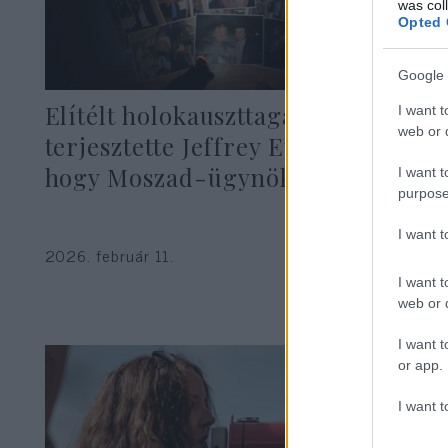
was col
Opted 
Google 
Elítélt holokauszttagadó
I want t
web or d
terjesztette Jeffrey Epsteinről,
hogy Moszad-ügynök
I want t
purpose
I want 
2026. február 11.
I want t
web or d
I want t
or app.
I want t