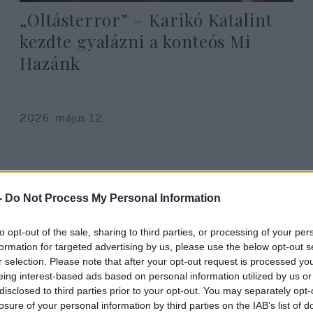
„Oltásterror” – Karikó Katalint
kezdte gyalázni a konteós Mi
Hazánk
2026. május 12.
-
Do Not Process My Personal Information
to opt-out of the sale, sharing to third parties, or processing of your per
formation for targeted advertising by us, please use the below opt-out s
r selection. Please note that after your opt-out request is processed y
eing interest-based ads based on personal information utilized by us or
disclosed to third parties prior to your opt-out. You may separately opt-
losure of your personal information by third parties on the IAB’s list of