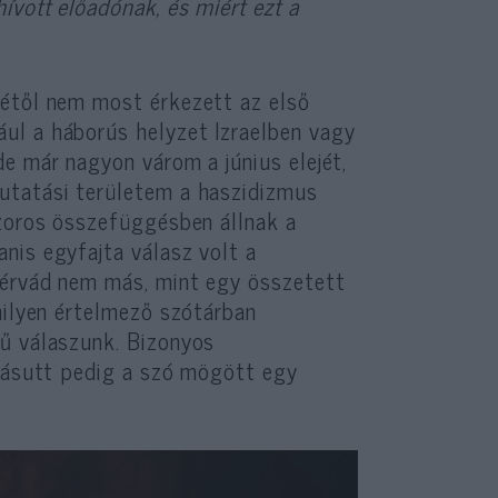
vott előadónak, és miért ezt a
jétől nem most érkezett az első
ul a háborús helyzet Izraelben vagy
e már nagyon várom a június elejét,
utatási területem a haszidizmus
szoros összefüggésben állnak a
nis egyfajta válasz volt a
vérvád nem más, mint egy összetett
milyen értelmező szótárban
mű válaszunk. Bizonyos
 másutt pedig a szó mögött egy