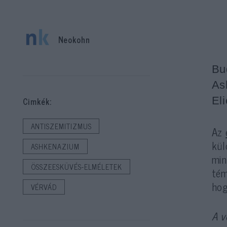
Neokohn
Bu
As
Eli
Cimkék:
ANTISZEMITIZMUS
Az
kül
ASHKENAZIUM
min
ÖSSZEESKÜVÉS-ELMÉLETEK
tém
hog
VÉRVÁD
A v