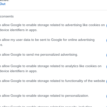
Out
consents
A tiszaeszlári vérvád sö
magyar történész
o allow Google to enable storage related to advertising like cookies on
evice identifiers in apps.
o allow my user data to be sent to Google for online advertising
s.
nézzük ennek a folyamatnak a történelmi hátterét
össég mindig is kisebbségben volt azokkal a népe
to allow Google to send me personalized advertising.
oltak a többisten hitnek. Számukra mi mindig is 
o allow Google to enable storage related to analytics like cookies on
ezték ki ellenérzéseiket velünk szemben. Minden bi
evice identifiers in apps.
csosodott ki, és kegyetlenségeik alapja egy teljes
a, hogy a zsidók a saját imaházaikban emberi áldoz
o allow Google to enable storage related to functionality of the website
re, és áldozataik vérét bármire is felhasználták. P
emtéstörténet első fejezeteiben is le van írva: a 
o allow Google to enable storage related to personalization.
ogyasztani, ami véres, hiszen a vér egy szimbólum,
tesíti meg. Ez persze a többséget nem érdekelte, h
o allow Google to enable storage related to security, including