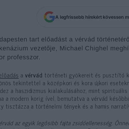
A legfrissebb hírekért kövessen m
dapesten tart előadást a vérvád történetérő
kenázium vezetője, Michael Chighel meghí
or professzor.
előadás
a
vérvád
történeti gyökereit és pusztító 
önös tekintettel a középkori és kora újkori esetekr
dez a haszidizmus kialakulásához, mint spirituális
a a modern korig ível, bemutatva a vérvád későbbi é
y tisztázza a történelmi tények és a hamis narrat
érvád az egyik legősibb fajta zsidóellenesség. Önn