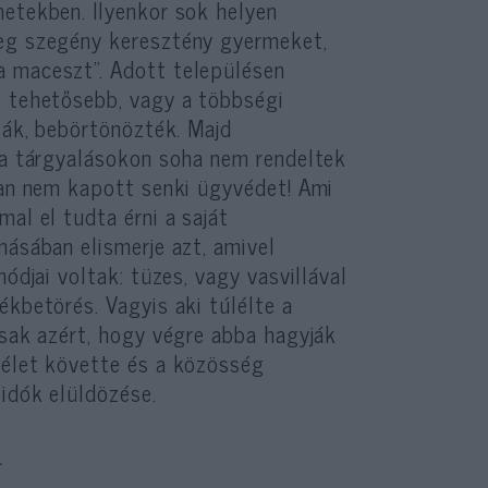
hetekben. Ilyenkor sok helyen
meg szegény keresztény gyermeket,
a maceszt”. Adott településen
, tehetősebb, vagy a többségi
gták, bebörtönözték. Majd
n a tárgyalásokon soha nem rendeltek
ban nem kapott senki ügyvédet! Ami
al el tudta érni a saját
másában elismerje azt, amivel
ódjai voltak: tüzes, vagy vasvillával
ékbetörés. Vagyis aki túlélte a
csak azért, hogy végre abba hagyják
télet követte és a közösség
idók elüldözése.
.