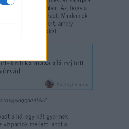
s volt a történelemben. Az, hogy a
on, örök toposz maradt. Mindennek
övetkezetes népcsoport, amely
 pogány ideológiákkal.
l-kritika máza alá rejtett
 vérvád
Darányi András
áró megszégyenítés?
lvadt a hó, egy-két gyermek
e vízpartok mellett, ahol a