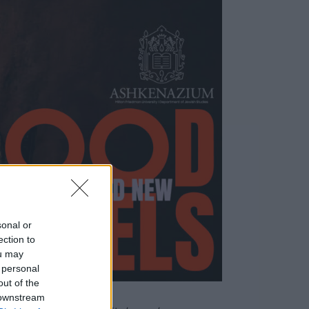
sonal or
ection to
ou may
 personal
out of the
 downstream