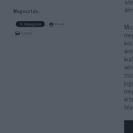
sza
tém
Megosztás:
Print
Mic
meg
Email
kor
ami
kia
vér
zsi
jog
meg
ért
tév