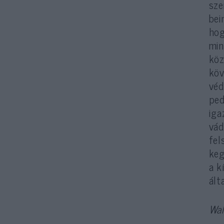
sze
bei
hog
min
köz
köv
véd
ped
iga
vád
fel
keg
a k
ált
Wal