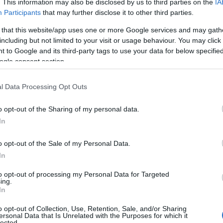
sidóságot létrejötte óta támadják. Történelmi kont
. This information may also be disclosed by us to third parties on the
IA
vádak, amelyek a legtöbb áldozatot követelték köz
Participants
that may further disclose it to other third parties.
 that this website/app uses one or more Google services and may gath
yon sok értelmetlen áldozatot követelt a vérvád. 
including but not limited to your visit or usage behaviour. You may click 
 to Google and its third-party tags to use your data for below specifi
zadban jegyezték fel az első vérengzést, amelyet 
ogle consent section.
etett – a legsúlyosabbak a 18. században, főleg a
ületein. 1699 azért fontos számunkra, mert akkor i
l Data Processing Opt Outs
tális folyamat: olyan határozatot fogadtak el a l
csak a vérvád gyanújával halálra ítélt zsidót sújto
o opt-out of the Sharing of my personal data.
össégét is elüldözték a településről. Ekkor már ne
In
ermek)gyilkosság volt a vád alapja, hanem az is, h
o opt-out of the Sale of my Personal Data.
ntségtelenítenek meg olyan liturgikus eszközöket,
In
dett el terjedni, hogy nemcsak a macesz készítéséh
to opt-out of processing my Personal Data for Targeted
erek vérét használjuk fel… Teljes nonszensz, nem?!
ing.
zehasonlításban is kiemelkedőnek számító II. Ágost
In
smérlő szavakkal illette a zsidó közösségeket…
o opt-out of Collection, Use, Retention, Sale, and/or Sharing
ersonal Data that Is Unrelated with the Purposes for which it
lected.