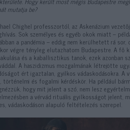
kterülete. Hogy került most mégis Budapestre meghí
át mutatja be?
hael Chighel professzortól, az Askenázium vezető
hívás. Sok személyes és egyéb okok miatt – példá
ábban a pandémia – eddig nem kerülhetett rá sor, d
kor végre tényleg elutazhatom Budapestre. A fő k
lakulása és a kaballisztikus tanok, ezek azonban 
váddal. A haszidizmus mozgalmának létrejötte ugya
dóságot ért igaztalan, gyilkos vádaskodásokra. A 
i, történelmi és fogalmi kérdéskör. Ha például bár
nézzük, hogy mit jelent a szó, nem lesz egyértel
elmezésben a vérvád rituális gyilkosságot jelent,
es, vádaskodáson alapuló feltételezés szerepel.