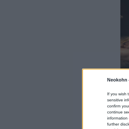
Neokohn 
If you wish 
sensitive in
confirm you
continue se
information 
further disc