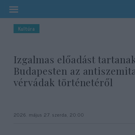
Kilépés
a
Kultúra
tartalomba
Izgalmas előadást tartana
Budapesten az antiszemit
vérvádak történetéről
2026. május 27. szerda, 20:00