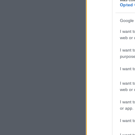
Opted 
Google 
I want t
web or d
I want t
purpose
De 
köz
I want 
hód
I want t
fej
web or d
csú
arr
I want t
vég
or app.
ter
I want t
elf
tes
I want t