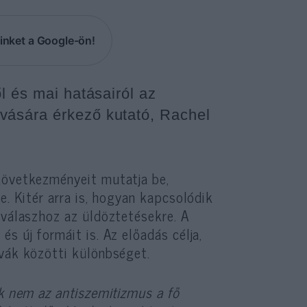
inket a Google-ön!
l és mai hatásairól az
vására érkező kutató, Rachel
következményeit mutatja be,
e. Kitér arra is, hogyan kapcsolódik
 válaszhoz az üldöztetésekre. A
s új formáit is. Az előadás célja,
ívák közötti különbséget.
ek nem az antiszemitizmus a fő