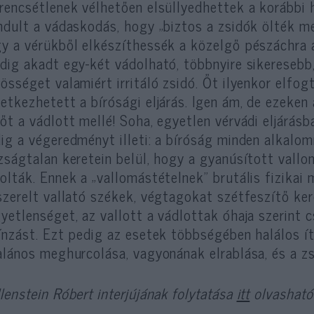
rencsétlenek vélhetően elsüllyedhettek a korábbi 
ndult a vádaskodás, hogy „biztos a zsidók ölték 
y a vérükből elkészíthessék a közelgő pészáchra 
dig akadt egy-két vádolható, többnyire sikeresebb
össéget valamiért irritáló zsidó. Őt ilyenkor elfo
etkezhetett a bírósági eljárás. Igen ám, de ezeke
őt a vádlott mellé! Soha, egyetlen vérvádi eljárás
ig a végeredményt illeti: a bíróság minden alkalomm
zságtalan keretein belül, hogy a gyanúsított vallo
olták. Ennek a „vallomástételnek” brutális fizikai m
szerelt vallató székek, végtagokat szétfeszítő ker
yetlenséget, az vallott a vádlottak óhaja szerint 
ínzást. Ezt pedig az esetek többségében halálos í
alános meghurcolása, vagyonának elrablása, és a zs
lenstein Róbert interjújának folytatása
itt
olvasható