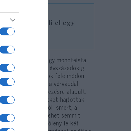
tét titkait meséli el egy
: a zsidóság, mint egy monoteista
kkel szemben, akik évszázadokig
mások voltunk, és sok féle módon
zonnyal gyűlöletük a vérváddal
en abszurd feltételezésre alapult:
atot követelő tetteket hajtottak
edig már Noa idejéből ismert, a
zsidók számára nem lehet semmit
 és minden egyes élőlény lelkét
iszen az emberi természet sajátja a