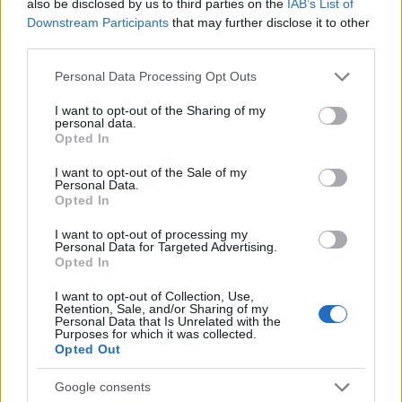
also be disclosed by us to third parties on the
IAB’s List of
Downstream Participants
that may further disclose it to other
NAÜ: 15 ezer iráni urándúsító
third parties.
centrifugát vont ki a
Please note that this website/app uses one or more Google
Personal Data Processing Opt Outs
services and may gather and store information including but
forgalomból az IDF
not limited to your visit or usage behaviour. You may click to
I want to opt-out of the Sharing of my
personal data.
2025. június 17.
grant or deny consent to Google and its third-party tags to
Opted In
use your data for below specified purposes in below Google
consent section.
I want to opt-out of the Sale of my
Personal Data.
Opted In
I want to opt-out of processing my
Personal Data for Targeted Advertising.
Opted In
I want to opt-out of Collection, Use,
Retention, Sale, and/or Sharing of my
Personal Data that Is Unrelated with the
Purposes for which it was collected.
Opted Out
Google consents
Zajlanak az események: Irán épp