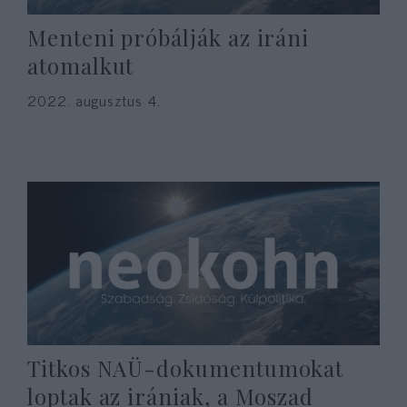
Menteni próbálják az iráni
atomalkut
2022. augusztus 4.
Titkos NAÜ-dokumentumokat
loptak az irániak, a Moszad