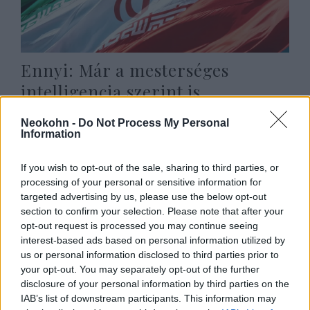
Ennyi: Már a mesterséges
intelligencia szerint is
atombombát akar Irán
Hende Olivér
Neokohn -
Do Not Process My Personal
Information
2025. június 21.
If you wish to opt-out of the sale, sharing to third parties, or
processing of your personal or sensitive information for
targeted advertising by us, please use the below opt-out
section to confirm your selection. Please note that after your
opt-out request is processed you may continue seeing
interest-based ads based on personal information utilized by
us or personal information disclosed to third parties prior to
your opt-out. You may separately opt-out of the further
disclosure of your personal information by third parties on the
IAB’s list of downstream participants. This information may