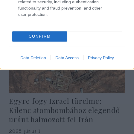
hajtottak végre Iránban
related to security, including authentication
functionality and fraud prevention, and other
2025. június 9.
user protection.
CONFIRM
Data Deletion
Data Access
Privacy Policy
Egyre fogy Izrael türelme:
Kilenc atombombához elegendő
uránt halmozott fel Irán
2025. június 1.