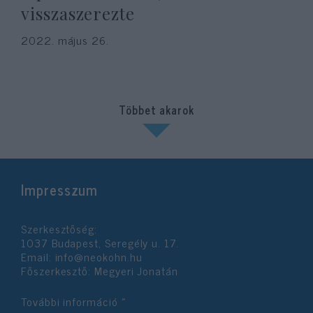
visszaszerezte
2022. május 26.
Többet akarok
Impresszum
Szerkesztőség:
1037 Budapest, Seregély u. 17.
Email:
info@neokohn.hu
Főszerkesztő: Megyeri Jonatán
További információ »