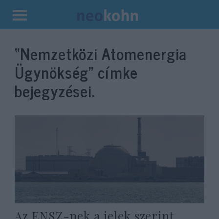
Kilépés
a
“Nemzetközi Atomenergia
tartalomba
Ügynökség”
címke
bejegyzései.
Az ENSZ-nek a jelek szerint