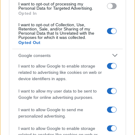
I want to opt-out of processing my
Personal Data for Targeted Advertising.
Opted In
I want to opt-out of Collection, Use,
Retention, Sale, and/or Sharing of my
Personal Data that Is Unrelated with the
Purposes for which it was collected.
Opted Out
Google consents
Blinken: Washington kiáll az
I want to allow Google to enable storage
related to advertising like cookies on web or
emberi jogokért az ujgurok,
device identifiers in apps.
Hongkong és Tibet esetében is
I want to allow my user data to be sent to
2021. február 7.
Google for online advertising purposes.
I want to allow Google to send me
personalized advertising.
I want to allow Google to enable storage
related to analytics like cookies on web or