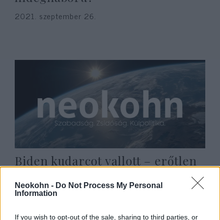
2021. szeptember 26.
Biden kudarcot vallott – erőtlen
vezetése katasztrófák sorozatát
Neokohn -
Do Not Process My Personal
okozta, és ártott az USA-nak
Information
2021. szeptember 21.
If you wish to opt-out of the sale, sharing to third parties, or