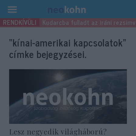
Kilépés
Kudarcba fulladt az iráni rezsimv
a
tartalomba
“kínai-amerikai kapcsolatok”
címke bejegyzései.
Lesz negyedik világháború?