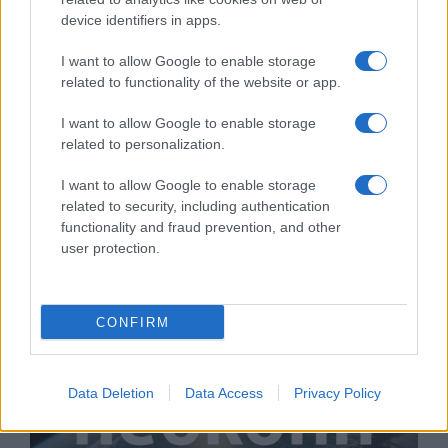
device identifiers in apps.
I want to allow Google to enable storage
related to functionality of the website or app.
I want to allow Google to enable storage
related to personalization.
Hackerek, Huawei: Kína digitális
I want to allow Google to enable storage
hadüzenete a szabad világnak
Gyenge Dániel
related to security, including authentication
functionality and fraud prevention, and other
2020. szeptember 15.
user protection.
CONFIRM
Data Deletion
Data Access
Privacy Policy