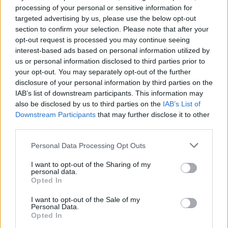
processing of your personal or sensitive information for
targeted advertising by us, please use the below opt-out
section to confirm your selection. Please note that after your
opt-out request is processed you may continue seeing
interest-based ads based on personal information utilized by
us or personal information disclosed to third parties prior to
your opt-out. You may separately opt-out of the further
disclosure of your personal information by third parties on the
IAB’s list of downstream participants. This information may
also be disclosed by us to third parties on the
IAB’s List of
Downstream Participants
that may further disclose it to other
third parties.
Kemény szócsata bontakozott ki a
Please note that this website/app uses one or more Google
Personal Data Processing Opt Outs
Biden-éra első amerikai-kínai
services and may gather and store information including but
not limited to your visit or usage behaviour. You may click to
I want to opt-out of the Sharing of my
külügyminiszteri tárgyalásain
personal data.
grant or deny consent to Google and its third-party tags to
Opted In
use your data for below specified purposes in below Google
2021. március 19.
consent section.
I want to opt-out of the Sale of my
Personal Data.
Opted In