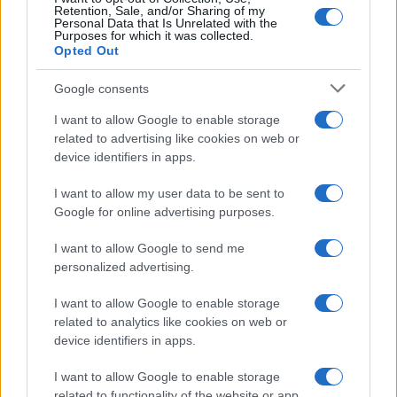
Retention, Sale, and/or Sharing of my
Personal Data that Is Unrelated with the
Purposes for which it was collected.
Opted Out
Az arab pártok és az izraeli
Google consents
baloldal is kiakadt a
I want to allow Google to enable storage
related to advertising like cookies on web or
telepbővítések miatt
device identifiers in apps.
2021. október 25.
I want to allow my user data to be sent to
Google for online advertising purposes.
I want to allow Google to send me
personalized advertising.
I want to allow Google to enable storage
related to analytics like cookies on web or
device identifiers in apps.
I want to allow Google to enable storage
related to functionality of the website or app.