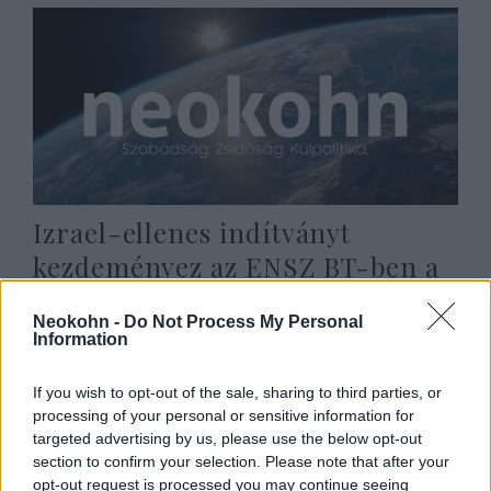
Izrael-ellenes indítványt
kezdeményez az ENSZ BT-ben a
Palesztin Hatóság
Neokohn -
Do Not Process My Personal
2023. február 15.
Information
If you wish to opt-out of the sale, sharing to third parties, or
processing of your personal or sensitive information for
targeted advertising by us, please use the below opt-out
section to confirm your selection. Please note that after your
opt-out request is processed you may continue seeing