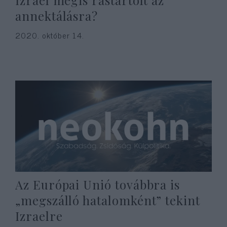
Izrael mégis rástartolt az
annektálásra?
2020. október 14.
Az Európai Unió továbbra is
„megszálló hatalomként” tekint
Izraelre