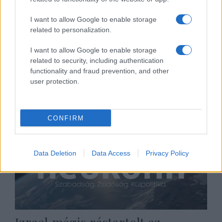
I want to allow Google to enable storage
Bennett 3100 zsidó lakás építését
related to personalization.
engedélyezi Júdeában és
I want to allow Google to enable storage
Szamáriában
related to security, including authentication
functionality and fraud prevention, and other
2021. október 22.
user protection.
CONFIRM
Data Deletion
Data Access
Privacy Policy