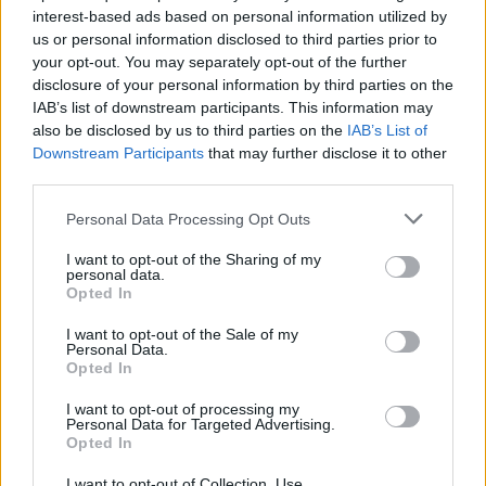
interest-based ads based on personal information utilized by
us or personal information disclosed to third parties prior to
your opt-out. You may separately opt-out of the further
disclosure of your personal information by third parties on the
IAB’s list of downstream participants. This information may
also be disclosed by us to third parties on the
IAB’s List of
Downstream Participants
that may further disclose it to other
Megadta az engedélyt a
third parties.
háromezer lakás építésére az
Please note that this website/app uses one or more Google
Personal Data Processing Opt Outs
izraeli kormány
services and may gather and store information including but
not limited to your visit or usage behaviour. You may click to
I want to opt-out of the Sharing of my
personal data.
2021. október 28.
grant or deny consent to Google and its third-party tags to
Opted In
use your data for below specified purposes in below Google
consent section.
I want to opt-out of the Sale of my
Personal Data.
Opted In
I want to opt-out of processing my
Personal Data for Targeted Advertising.
Opted In
I want to opt-out of Collection, Use,