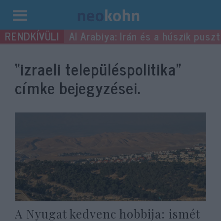
Kilépés
Al Arabiya: Irán és a húszik pus
a
tartalomba
“izraeli településpolitika”
címke bejegyzései.
A Nyugat kedvenc hobbija: ismét