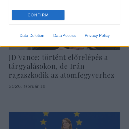
CONFIRM
Data Deletion
Data Access
Privacy Policy
JD Vance: történt előrelépés a
tárgyalásokon, de Irán
ragaszkodik az atomfegyverhez
2026. február 18.