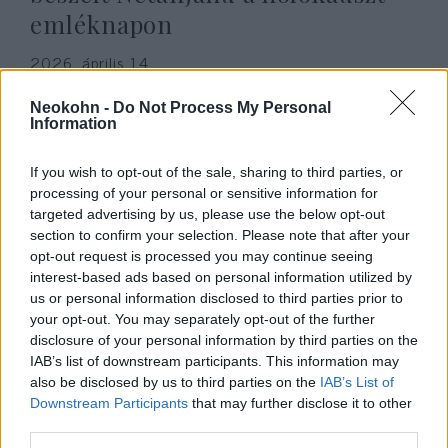
emléknapon
2026. április 14.
Neokohn -
Do Not Process My Personal
Information
If you wish to opt-out of the sale, sharing to third parties, or
processing of your personal or sensitive information for
targeted advertising by us, please use the below opt-out
section to confirm your selection. Please note that after your
opt-out request is processed you may continue seeing
interest-based ads based on personal information utilized by
us or personal information disclosed to third parties prior to
your opt-out. You may separately opt-out of the further
disclosure of your personal information by third parties on the
Rubio a háború után átgondolná,
IAB’s list of downstream participants. This information may
van-e értelme Amerika NATO-
also be disclosed by us to third parties on the
IAB’s List of
Downstream Participants
that may further disclose it to other
tagságának
third parties.