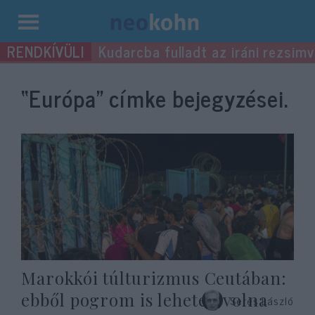
Kilépés
Kudarcba fulladt az iráni rezsimv
a
tartalomba
“Európa”
címke bejegyzései.
Marokkói túlturizmus Ceutában:
ebből pogrom is lehetett volna
Seres László