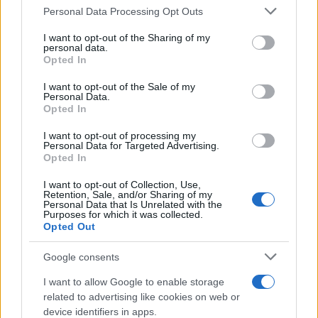
2026. április 1.
Please note that this website/app uses one or more Google
Personal Data Processing Opt Outs
services and may gather and store information including but
not limited to your visit or usage behaviour. You may click to
I want to opt-out of the Sharing of my
personal data.
grant or deny consent to Google and its third-party tags to
Opted In
use your data for below specified purposes in below Google
consent section.
I want to opt-out of the Sale of my
Personal Data.
Opted In
I want to opt-out of processing my
Personal Data for Targeted Advertising.
Opted In
I want to opt-out of Collection, Use,
Retention, Sale, and/or Sharing of my
Personal Data that Is Unrelated with the
Iráni terrortámadások
Purposes for which it was collected.
Opted Out
Európában: amikor az alvó sejtek
felébrednek
Google consents
I want to allow Google to enable storage
2026. március 24.
related to advertising like cookies on web or
device identifiers in apps.