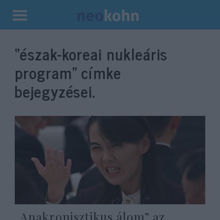
Kilépés
a
“észak-koreai nukleáris
tartalomba
program”
címke
bejegyzései.
„Anakronisztikus álom” az