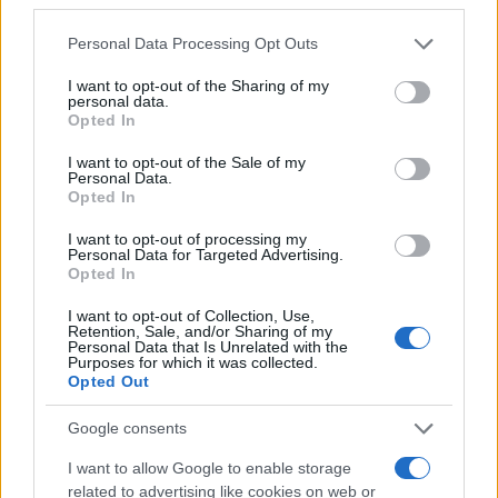
Please note that this website/app uses one or more Google
Personal Data Processing Opt Outs
services and may gather and store information including but
not limited to your visit or usage behaviour. You may click to
I want to opt-out of the Sharing of my
personal data.
grant or deny consent to Google and its third-party tags to
Opted In
use your data for below specified purposes in below Google
consent section.
I want to opt-out of the Sale of my
Kim Dzsong Un: Ha provokálnak,
Personal Data.
Opted In
habozás nélkül nukleáris választ
I want to opt-out of processing my
adunk
Personal Data for Targeted Advertising.
Opted In
2023. december 21.
I want to opt-out of Collection, Use,
Retention, Sale, and/or Sharing of my
Personal Data that Is Unrelated with the
Purposes for which it was collected.
Opted Out
Google consents
I want to allow Google to enable storage
related to advertising like cookies on web or