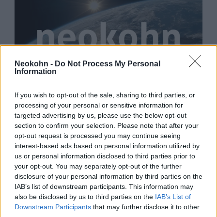
Neokohn -
Do Not Process My Personal
Information
Putyin megköszönte Észak-
If you wish to opt-out of the sale, sharing to third parties, or
Korea rendíthetetlen
processing of your personal or sensitive information for
targeted advertising by us, please use the below opt-out
támogatását az ukrajnai
section to confirm your selection. Please note that after your
háborúban
Megyeri Jonatán
opt-out request is processed you may continue seeing
interest-based ads based on personal information utilized by
2024. június 19.
us or personal information disclosed to third parties prior to
your opt-out. You may separately opt-out of the further
disclosure of your personal information by third parties on the
IAB’s list of downstream participants. This information may
also be disclosed by us to third parties on the
IAB’s List of
Downstream Participants
that may further disclose it to other
third parties.