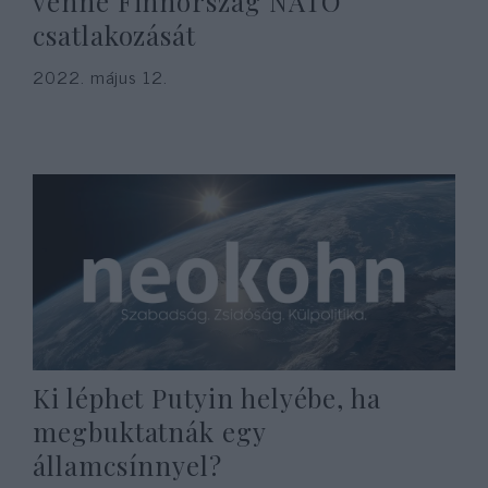
venné Finnország NATO
csatlakozását
2022. május 12.
Ki léphet Putyin helyébe, ha
megbuktatnák egy
államcsínnyel?