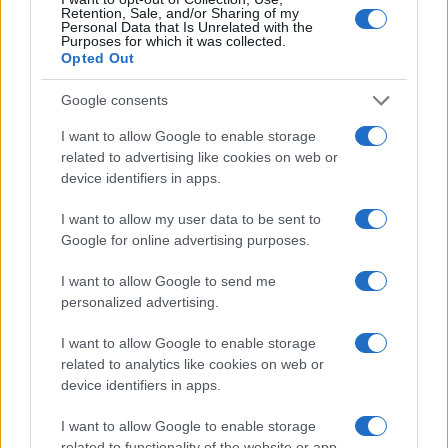
Retention, Sale, and/or Sharing of my
Personal Data that Is Unrelated with the
Purposes for which it was collected.
Opted Out
Medvegyev: Akkor se állítjuk le a
Google consents
háborút, ha Ukrajna lemond a
I want to allow Google to enable storage
related to advertising like cookies on web or
NATO-tagságról
device identifiers in apps.
2022. augusztus 28.
I want to allow my user data to be sent to
Google for online advertising purposes.
I want to allow Google to send me
personalized advertising.
I want to allow Google to enable storage
related to analytics like cookies on web or
device identifiers in apps.
I want to allow Google to enable storage
related to functionality of the website or app.