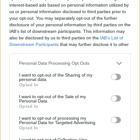
interest-based ads based on personal information utilized by
us or personal information disclosed to third parties prior to
your opt-out. You may separately opt-out of the further
disclosure of your personal information by third parties on the
IAB’s list of downstream participants. This information may
also be disclosed by us to third parties on the
IAB’s List of
Downstream Participants
that may further disclose it to other
Medvegyev rossz ötletnek tartja
third parties.
Izrael részéről Ukrajna katonai
Please note that this website/app uses one or more Google
Personal Data Processing Opt Outs
támogatását
services and may gather and store information including but
not limited to your visit or usage behaviour. You may click to
I want to opt-out of the Sharing of my
personal data.
2022. október 19.
grant or deny consent to Google and its third-party tags to
Opted In
use your data for below specified purposes in below Google
consent section.
I want to opt-out of the Sale of my
Personal Data.
Opted In
I want to opt-out of processing my
Personal Data for Targeted Advertising.
Opted In
I want to opt-out of Collection, Use,