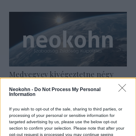
Medvegyev kivégeztetne négy
háborúellenes fiatalt
Neokohn -
Do Not Process My Personal
2022. november 5.
Information
If you wish to opt-out of the sale, sharing to third parties, or
processing of your personal or sensitive information for
targeted advertising by us, please use the below opt-out
section to confirm your selection. Please note that after your
opt-out request is processed you may continue seeing