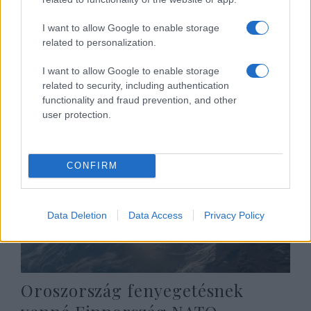
I want to allow Google to enable storage
Krími fiaskó, nukleáris blöff és
related to personalization.
az őszi végjáték
Hende Olivér
I want to allow Google to enable storage
2022. augusztus 11.
related to security, including authentication
functionality and fraud prevention, and other
user protection.
CONFIRM
Data Deletion
Data Access
Privacy Policy
Oroszország fenyegetésnek