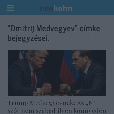
Kilépés
a
“Dmitrij Medvegyev”
címke
tartalomba
bejegyzései.
Trump Medvegyevnek: Az „N”
szót nem szabad ilyen könnyedén