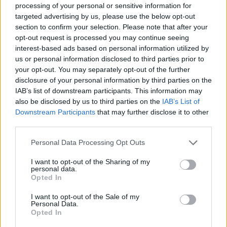
processing of your personal or sensitive information for
targeted advertising by us, please use the below opt-out
section to confirm your selection. Please note that after your
„Eljövünk, és megölünk titeket”-
opt-out request is processed you may continue seeing
kóser szállodát fenyegettek meg
interest-based ads based on personal information utilized by
us or personal information disclosed to third parties prior to
2025. szeptember 22.
your opt-out. You may separately opt-out of the further
disclosure of your personal information by third parties on the
IAB’s list of downstream participants. This information may
also be disclosed by us to third parties on the
IAB’s List of
Downstream Participants
that may further disclose it to other
third parties.
Please note that this website/app uses one or more Google
Personal Data Processing Opt Outs
services and may gather and store information including but
not limited to your visit or usage behaviour. You may click to
I want to opt-out of the Sharing of my
personal data.
grant or deny consent to Google and its third-party tags to
Opted In
use your data for below specified purposes in below Google
consent section.
I want to opt-out of the Sale of my
Personal Data.
Opted In
Világgazdasági Fórum: az