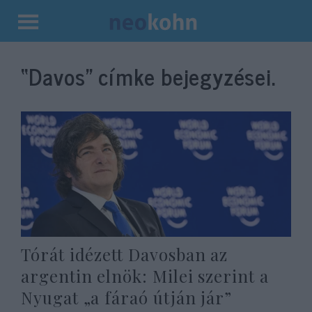
Kilépés
a
“Davos”
címke bejegyzései.
tartalomba
Tórát idézett Davosban az
argentin elnök: Milei szerint a
Nyugat „a fáraó útján jár”