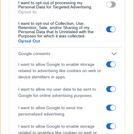
LMBTQ+ integrációs politikák a
I want to opt-out of processing my
Personal Data for Targeted Advertising.
gazdasági siker kulcsa
Opted In
I want to opt-out of Collection, Use,
2023. január 23.
Retention, Sale, and/or Sharing of my
Personal Data that Is Unrelated with the
Purposes for which it was collected.
Opted Out
Google consents
I want to allow Google to enable storage
related to advertising like cookies on web or
device identifiers in apps.
I want to allow my user data to be sent to
Google for online advertising purposes.
I want to allow Google to send me
Hátraszaltó, nekifutásból
Robert C. Castel
personalized advertising.
2023. január 21.
I want to allow Google to enable storage
related to analytics like cookies on web or