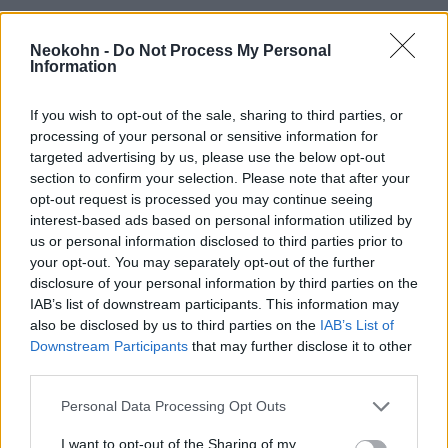
Neokohn -
Do Not Process My Personal
Information
If you wish to opt-out of the sale, sharing to third parties, or
processing of your personal or sensitive information for
targeted advertising by us, please use the below opt-out
section to confirm your selection. Please note that after your
opt-out request is processed you may continue seeing
interest-based ads based on personal information utilized by
Most váltak láthatóvá
us or personal information disclosed to third parties prior to
your opt-out. You may separately opt-out of the further
Németországban a
disclosure of your personal information by third parties on the
Willkommenskultur határai
IAB’s list of downstream participants. This information may
also be disclosed by us to third parties on the
IAB’s List of
2021. május 25.
Downstream Participants
that may further disclose it to other
third parties.
Please note that this website/app uses one or more Google
Personal Data Processing Opt Outs
services and may gather and store information including but
not limited to your visit or usage behaviour. You may click to
I want to opt-out of the Sharing of my