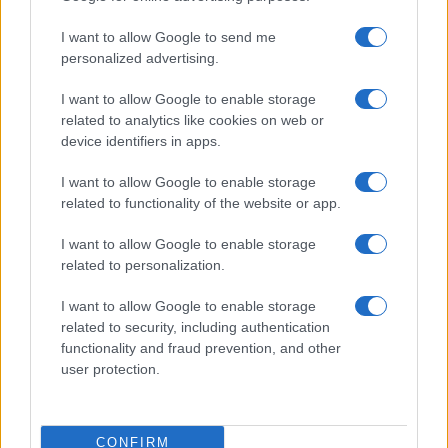
I want to allow Google to send me
personalized advertising.
I want to allow Google to enable storage
Igazi koncepciós pert rendeztek
related to analytics like cookies on web or
a német szocdemek
Krisztina Koenen
device identifiers in apps.
2020. augusztus 3.
I want to allow Google to enable storage
related to functionality of the website or app.
I want to allow Google to enable storage
related to personalization.
I want to allow Google to enable storage
related to security, including authentication
functionality and fraud prevention, and other
user protection.
CONFIRM