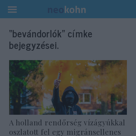
Kilépés
a
“bevándorlók”
címke
tartalomba
bejegyzései.
A holland rendőrség vízágyúkkal
oszlatott fel egy migránsellenes