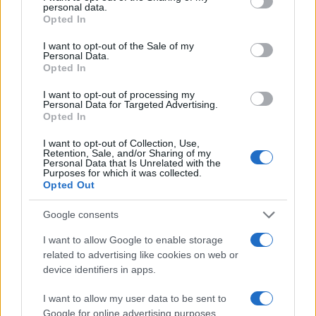
personal data.
grant or deny consent to Google and its third-party tags to
Opted In
use your data for below specified purposes in below Google
consent section.
I want to opt-out of the Sale of my
Personal Data.
Opted In
I want to opt-out of processing my
Personal Data for Targeted Advertising.
Opted In
Mostantól beléphetnek Izraelbe a
I want to opt-out of Collection, Use,
bevándorlók rokonai
Retention, Sale, and/or Sharing of my
Personal Data that Is Unrelated with the
Purposes for which it was collected.
2021. április 11.
Opted Out
Google consents
I want to allow Google to enable storage
related to advertising like cookies on web or
device identifiers in apps.
I want to allow my user data to be sent to
Google for online advertising purposes.