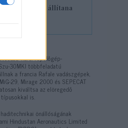
erelt tankokat állítana
agyhatalom
zatosabb harci repülőgép-
ú Szu-30MKI többfeladatú
llnak a francia Rafale vadászgépek,
lt MiG-29, Mirage 2000 és SEPECAT
zatosan kiváltsa az elöregedő
típusokkal is.
 haditechnikai önállóságának
lami Hindustan Aeronautics Limited