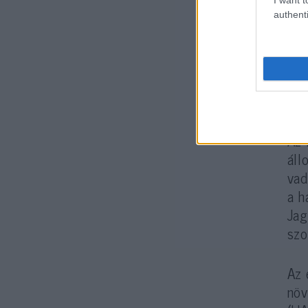
authenti
A 
Az 
áll
vad
a h
Jag
szo
Az 
növ