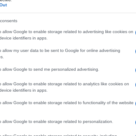
kapcsolva működjenek együtt.”
Out
consents
r idén levegőbe emelkedhet
o allow Google to enable storage related to advertising like cookies on
evice identifiers in apps.
ejlesztési program első fontos mérföldköve még az
rehajthatja első repülését a FWD Supreme Lite te
o allow my user data to be sent to Google for online advertising
s.
állalat már egy még fejlettebb változat fejlesztésé
to allow Google to send me personalized advertising.
s (mintegy 2470 km/órás) sebességre is képes leh
elligenciával, alacsony észlelhetőségű (lopakodó) k
o allow Google to enable storage related to analytics like cookies on
evice identifiers in apps.
onóm együttműködési képességekkel. A programot
ge Defence & Aerospace saját fejlesztésként való
o allow Google to enable storage related to functionality of the website
vező mérnökök közreműködésével.
o allow Google to enable storage related to personalization.
o allow Google to enable storage related to security, including