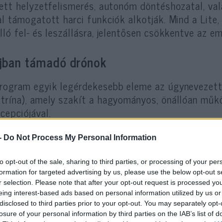
lett helyzetfelismerés, autonóm döntéshozatal, val
al támogatott harci funkciók alkotják. Mind a Lite
lló fel- és leszállásra, jelentősen csökkentve az 
jban támadó drónok
rogram egyik legérdekesebb eleme az úgynevezett 
trína), amely szakít a hagyományos, önállóan műk
cepciójával.
-
Do Not Process My Personal Information
WDA elképzelése szerint több autonóm harci repül
csolva, összehangolt rajként működik majd együtt
to opt-out of the sale, sharing to third parties, or processing of your per
etik és támadják a célpontokat, miközben valós i
formation for targeted advertising by us, please use the below opt-out s
ormációkat.
r selection. Please note that after your opt-out request is processed y
eing interest-based ads based on personal information utilized by us or
disclosed to third parties prior to your opt-out. You may separately opt-
oncepció alapja az intelligens hálózati együttműk
losure of your personal information by third parties on the IAB’s list of