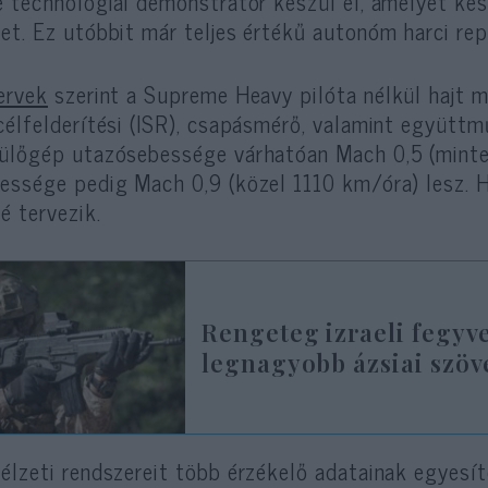
e technológiai demonstrátor készül el, amelyet 
et. Ez utóbbit már teljes értékű autonóm harci re
ervek
szerint a Supreme Heavy pilóta nélkül hajt ma
célfelderítési (ISR), csapásmérő, valamint együtt
ülőgép utazósebessége várhatóan Mach 0,5 (minte
essége pedig Mach 0,9 (közel 1110 km/óra) lesz.
é tervezik.
Rengeteg izraeli fegyv
legnagyobb ázsiai szöv
élzeti rendszereit több érzékelő adatainak egyesít