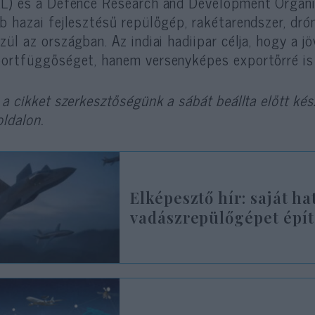
L) és a Defence Research and Development Organi
b hazai fejlesztésű repülőgép, rakétarendszer, dró
zül az országban. Az indiai hadiipar célja, hogy a
ortfüggőséget, hanem versenyképes exportőrré is v
 a cikket szerkesztőségünk a sábát beállta előtt kész
oldalon.
Elképesztő hír: saját h
vadászrepülőgépet épít