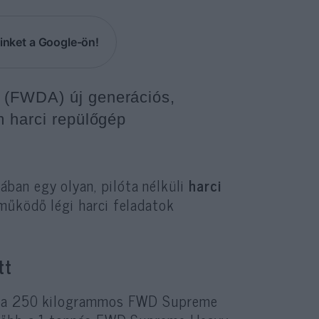
inket a Google-ön!
 (FWDA) új generációs,
m harci repülőgép
ban egy olyan, pilóta nélküli
harci
működő légi harci feladatok
tt
t a 250 kilogrammos FWD Supreme