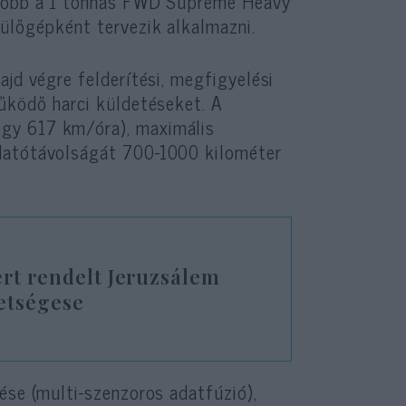
később a 1 tonnás FWD Supreme Heavy
pülőgépként tervezik alkalmazni.
jd végre felderítési, megfigyelési
működő harci küldetéseket. A
gy 617 km/óra), maximális
 Hatótávolságát 700-1000 kilométer
ert rendelt Jeruzsálem
etségese
ése (multi-szenzoros adatfúzió),