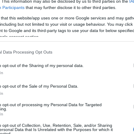
nevezett költségaszimmetria: vagyis az, hogy vi
. This information may also be disclosed by us to third parties on the
IA
et túlterhelni és kifárasztani az ellenséges légvéd
Participants
that may further disclose it to other third parties.
ytatni a küldetést, ha a raj több tagját elveszíti.
 that this website/app uses one or more Google services and may gath
including but not limited to your visit or usage behaviour. You may click 
 to Google and its third-party tags to use your data for below specifi
ogle consent section.
Megőrülnek a muszlimo
l Data Processing Opt Outs
„Rafale-gyilkos” vadás
o opt-out of the Sharing of my personal data.
In
jövő légi fölényét nem egyetlen vadászgép biztosí
o opt-out of the Sale of my Personal Data.
In
askanda, a Flying Wedge Defence & Aerospace alap
to opt-out of processing my Personal Data for Targeted
ing.
In
„A siker kulcsa az lesz, hogy a legintellig
o opt-out of Collection, Use, Retention, Sale, and/or Sharing
legalkalmazkodóbb harci rendszerek gépi
ersonal Data that Is Unrelated with the Purposes for which it
lected.