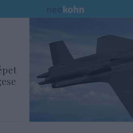
épet
gese