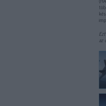
(HA
töb
kés
imp
Ezt
az 