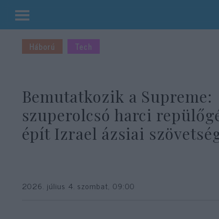
Kilépés
a
Háború
Tech
tartalomba
Bemutatkozik a Supreme:
szuperolcsó harci repülőg
épít Izrael ázsiai szövetsé
2026. július 4. szombat, 09:00