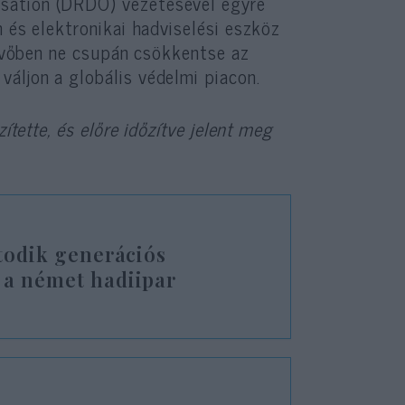
sation (DRDO) vezetésével egyre
n és elektronikai hadviselési eszköz
 jövőben ne csupán csökkentse az
áljon a globális védelmi piacon.
ítette, és előre időzítve jelent meg
atodik generációs
 a német hadiipar