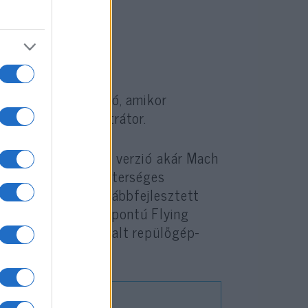
 idei évben várható, amikor
chnológiai demonstrátor.
t is vizsgálja. Ez a verzió akár Mach
et, fejlettebb mesterséges
ialakítással és továbbfejlesztett
 a bengalurui központú Flying
sítja meg, tapasztalt repülőgép-