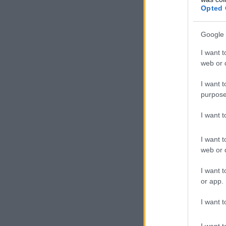
Opted 
Google 
Má
I want t
web or d
A f
vég
I want t
purpose
A v
I want 
2-e
int
I want t
web or d
aut
Wed
I want t
ter
or app.
I want t
I want t