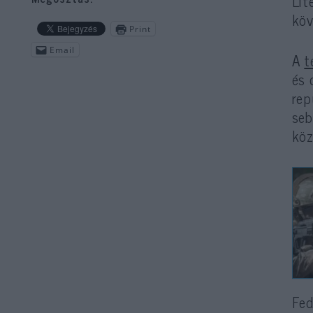
Lit
köv
Print
Email
A
t
és 
rep
seb
köz
Fed