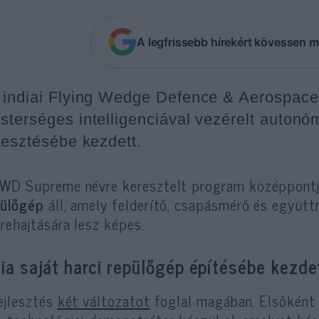
A legfrissebb hírekért kövessen m
 indiai Flying Wedge Defence & Aerospace
sterséges intelligenciával vezérelt autonó
jlesztésébe kezdett.
WD Supreme névre keresztelt program középpontjá
pülőgép
áll, amely felderítő, csapásmérő és együtt
rehajtására lesz képes.
dia saját harci repülőgép építésébe kezde
ejlesztés
két változatot
foglal magában. Elsőkén