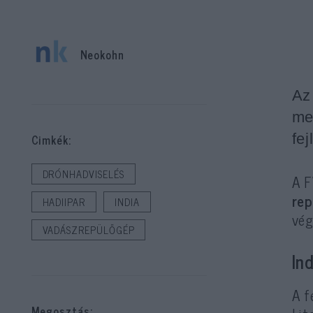
Neokohn
Az
me
fe
Cimkék:
DRÓNHADVISELÉS
A F
re
HADIIPAR
INDIA
vég
VADÁSZREPÜLŐGÉP
In
A f
Megosztás: