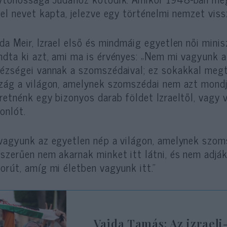
ael nevet kapta, jelezve egy történelmi nemzet viss
da Meir, Izrael első és mindmáig egyetlen női mini
dta ki azt, ami ma is érvényes: „Nem mi vagyunk a
ézségei vannak a szomszédaival; ez sokakkal megt
zág a világon, amelynek szomszédai nem azt mondj
retnénk egy bizonyos darab földet Izraeltől, vagy 
onlót.
vagyunk az egyetlen nép a világon, amelynek szomsz
szerűen nem akarnak minket itt látni, és nem adják 
orút, amíg mi életben vagyunk itt.”
Vajda Tamás: Az izraeli