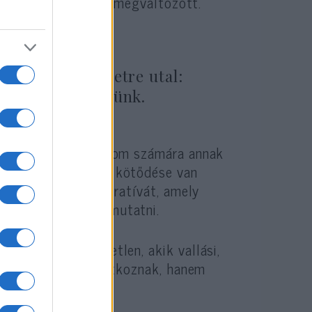
szetétele gyökeresen megváltozott.
 konfliktusokban.
yanarra az eredetre utal:
Izraelnek nevezünk.
ve politikai mozgalom számára annak
 megszakíthatatlan kötődése van
és anticionista narratívát, amely
yként próbálja bemutatni.
k számára kellemetlen, akik vallási,
l politikájával vitatkoznak, hanem