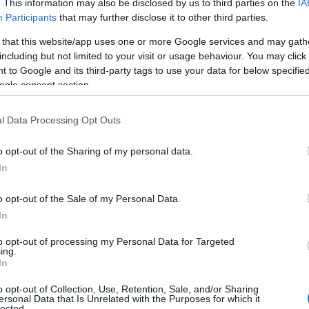
. This information may also be disclosed by us to third parties on the
IA
Participants
that may further disclose it to other third parties.
 iszlám terjeszkedése és a zsidók történe
 that this website/app uses one or more Google services and may gath
including but not limited to your visit or usage behaviour. You may click 
érség konfliktusokkal terhelt múltja természetes
 to Google and its third-party tags to use your data for below specifi
ményeiből következik. A VII. században meginduló 
ogle consent section.
odalmak a Közel-Kelet és Észak-Afrika jelentős ré
l Data Processing Opt Outs
yis a mai Izrael történelmi magterületeit is.
o opt-out of the Sharing of my personal data.
In
o opt-out of the Sale of my Personal Data.
Kornéli Beáta: Nemzet-
In
to opt-out of processing my Personal Data for Targeted
ing.
In
iszlám terjeszkedés nem csupán politikai uralmat je
o opt-out of Collection, Use, Retention, Sale, and/or Sharing
ersonal Data that Is Unrelated with the Purposes for which it
lected.