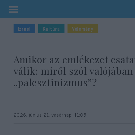
Kilépés
a
Izrael
Kultúra
Vélemény
tartalomba
Amikor az emlékezet csata
válik: miről szól valójában
„palesztinizmus”?
2026. június 21. vasárnap, 11:05