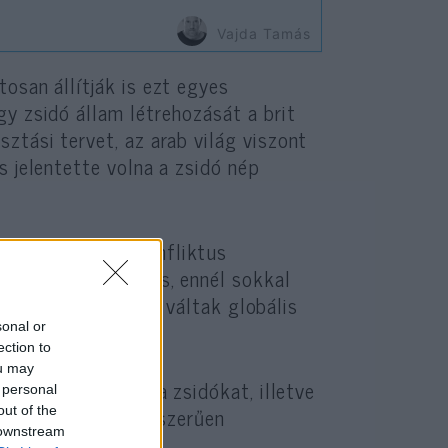
Vajda Tamás
osan állítják is ezt egyes
y zsidó állam létrehozását a brit
sztási tervet, az arab világ viszont
s jelentette volna a zsidó nép
em önmagában a konfliktus
k-Afrikában számos, ennél sokkal
t és zajlik, mégsem váltak globális
sonal or
ection to
ou may
 ez a konfliktus a zsidókat, illetve
 personal
 ellenségei nem egyszerűen
out of the
 downstream
égnek tekintenek.