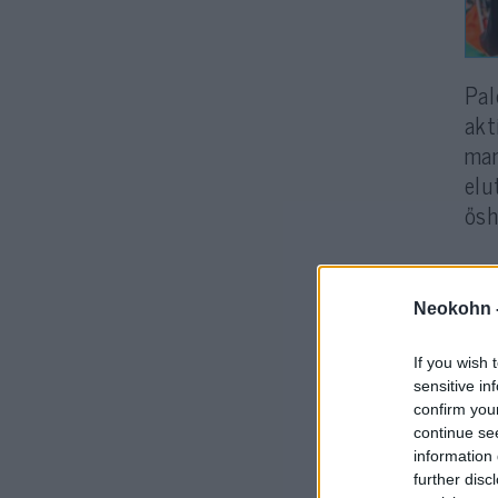
Pal
akt
man
elu
ősh
A „
hum
Neokohn 
vér
erk
If you wish 
sensitive in
confirm you
A p
continue se
Izr
information 
further disc
vit