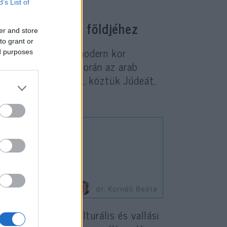
B’s List of
lmi joga Izrael földjéhez
er and store
to grant or
en nem pusztán a modern kor
ed purposes
iszlám hódítások során az arab
szét meghódították, köztük Júdeát,
e a palesztin?
dr. Kornéli Beáta
lentett, hanem kulturális és vallási