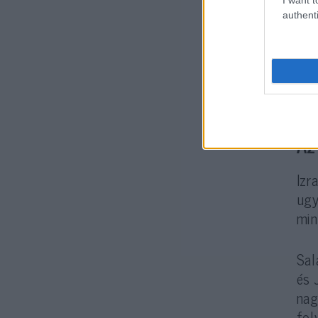
authenti
Az
Izr
ugy
min
Sal
és 
nag
fol