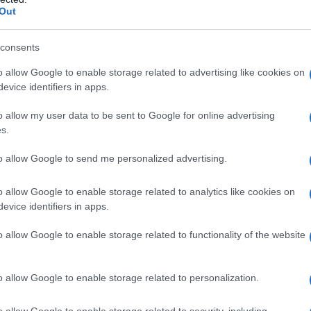
Out
consents
o allow Google to enable storage related to advertising like cookies on
sze a Szovjetunió sem jóindulatból cselekedett, c
evice identifiers in apps.
eslegessé vált német, jócskán elavult haditechnik
o allow my user data to be sent to Google for online advertising
esett rajtuk és sikerült borsot törni a britek orra a
s.
borzongató, az a sztálini sötét cinizmus, hogy a c
to allow Google to send me personalized advertising.
ser Karabiner 98k
puskát, MG 34, MG 42 géppusk
o allow Google to enable storage related to analytics like cookies on
aelnek. Sokukon ott volt még a náci sas és a horo
evice identifiers in apps.
siszoltak, vagy ráütötték az IDF (Cahal) pecsétjét 
o allow Google to enable storage related to functionality of the website
A holokauszt túlélői, akik alig pár évvel
o allow Google to enable storage related to personalization.
csöveivel néztek farkasszemet, most ugya
o allow Google to enable storage related to security, including