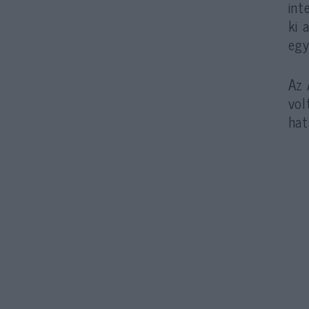
int
ki 
egy
Az 
vol
hat