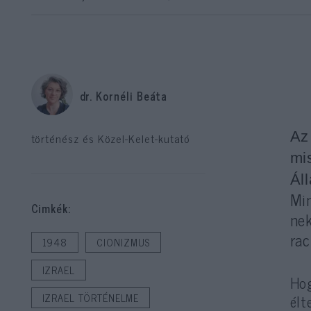
dr. Kornéli Beáta
Az
történész és Közel-Kelet-kutató
mis
Ál
Min
Cimkék:
nek
rac
1948
CIONIZMUS
IZRAEL
Ho
élt
IZRAEL TÖRTÉNELME