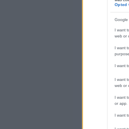
Opted 
Google 
I want t
Per
web or d
fel
I want t
ker
purpose
Hát
I want 
Mau
I want t
Izr
web or d
lec
I want t
or app.
I want t
I want t