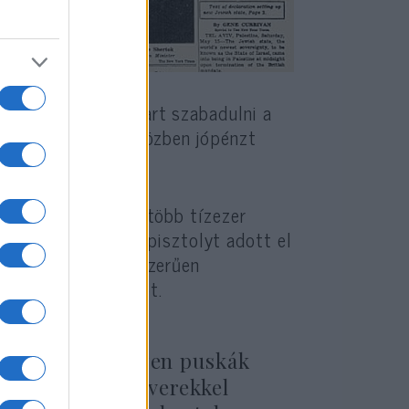
supán csak meg akart szabadulni a
ai eszközöktől, miközben jópénzt
lá.
seheken keresztül több tízezer
át és MP 40 géppisztolyt adott el
gkereszt, amit egyszerűen
és a Dávid-csillagot.
 korábban még ezen puskák
nezekkel a fegyverekkel