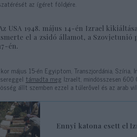
szatérését az ígéret földjére.
Az USA 1948. május 14-én Izrael kikiáltása
ismerte el a zsidó államot, a Szovjetunió 
17-én.
kor május 15-én Egyiptom, Transzjordánia, Szíria, Ir
dsereggel
támadta meg
Izraelt, mindösszesen 600 
össég állt szemben ezzel a túlerővel és az arab vi
Ennyi katona esett el Iz