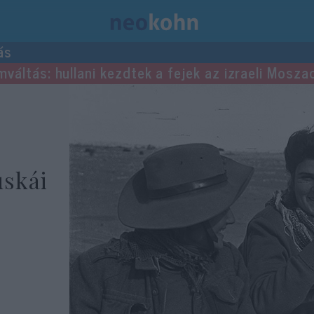
ás
mváltás: hullani kezdtek a fejek az izraeli Mosza
uskái