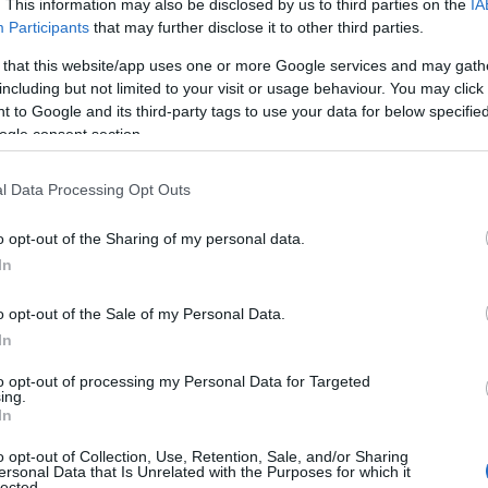
mogatták. A
Balak-hadművelet
keretében csak máju
. This information may also be disclosed by us to third parties on the
IA
puskák és a lőszerek Csehszlovákiából.
Participants
that may further disclose it to other third parties.
 that this website/app uses one or more Google services and may gath
including but not limited to your visit or usage behaviour. You may click 
 to Google and its third-party tags to use your data for below specifi
ogle consent section.
l Data Processing Opt Outs
o opt-out of the Sharing of my personal data.
In
o opt-out of the Sale of my Personal Data.
In
to opt-out of processing my Personal Data for Targeted
ing.
In
o opt-out of Collection, Use, Retention, Sale, and/or Sharing
ersonal Data that Is Unrelated with the Purposes for which it
lected.