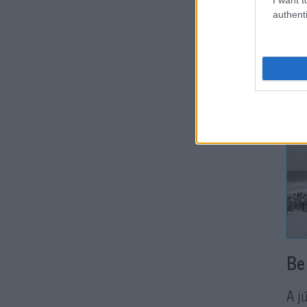
authenti
Az 
kép
Be
A j