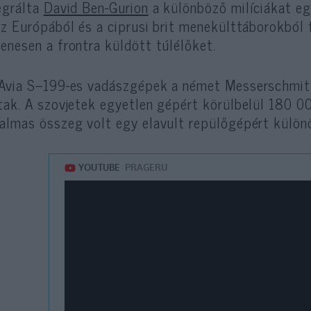
egrálta
David Ben-Gurion
a különböző milíciákat e
az Európából és a ciprusi brit menekülttáborokból f
enesen a frontra küldött túlélőket.
Avia S–199-es vadászgépek a német Messerschmitt
tak. A szovjetek egyetlen gépért körülbelül 180 00
almas összeg volt egy elavult repülőgépért külön