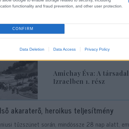
kellett megvédeniük a saját, parányi áll
cation functionality and fraud prevention, and other user protection.
mást.
CONFIRM
igazi csoda abban a 600 ezer elszánt védőben volt,
esek voltak feltartani az arab túlerőt, amíg megér
Data Deletion
Data Access
Privacy Policy
Amichay Éva: A társadal
Izraelben 1. rész
lső akaraterő, heroikus teljesítmény
úniusi tűzszünet során, mindössze 28 nap alatt, emb