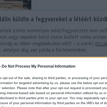
tálin küldte a fegyvereket a létéért küzd
aelnek szinte semmilyen nehézfegyverzete nem volt.
kon vagy napokon belül össze kellett volna omlania
össég az állam megalakulása előtt – a szerk
.)
elszá
t, amelyre alig van példa a történelemben.
-
Do Not Process My Personal Information
Különös paradoxon, hogy bár az USA ismer
az Izraeli Függetlenségi Háború kritikus
to opt-out of the sale, sharing to third parties, or processing of your per
ateista Sztálin szállította a fegyvereket,
formation for targeted advertising by us, please use the below opt-out s
r selection. Please note that after your opt-out request is processed y
eing interest-based ads based on personal information utilized by us or
disclosed to third parties prior to your opt-out. You may separately opt-
özben az USA embargót tartott fenn a térséggel s
losure of your personal information by third parties on the IAB’s list of