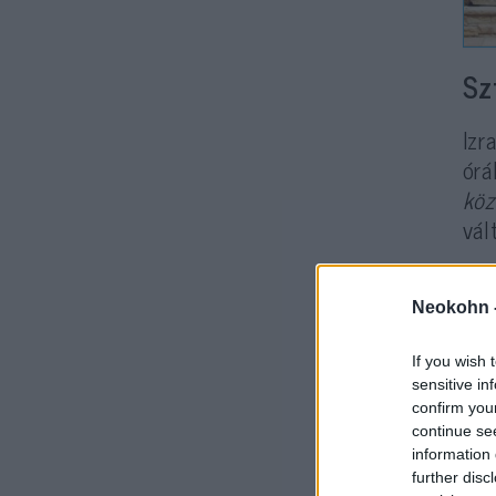
Sz
Izr
órá
köz
vál
Neokohn 
If you wish 
sensitive in
confirm you
continue se
information 
mik
further disc