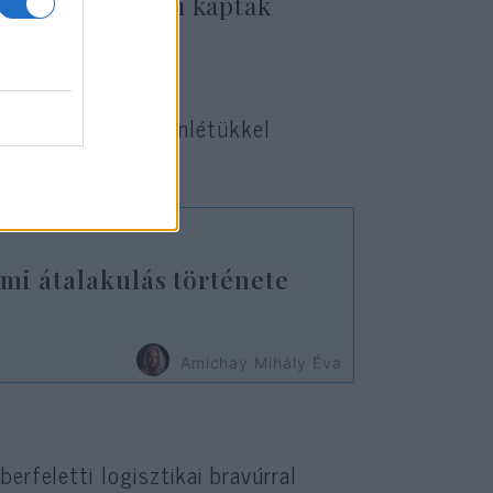
amukat, mert nem kaptak
 akik a puszta jelenlétükkel
kezett a muníció.
mi átalakulás története
Amichay Mihály Éva
erfeletti logisztikai bravúrral