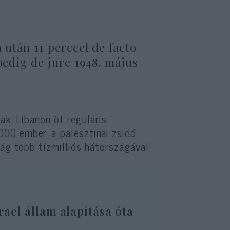
 után 11 perccel de facto
pedig de jure 1948. május
ak, Libanon öt reguláris
000 ember, a palesztinai zsidó
lág több tízmilliós hátországával.
rael állam alapítása óta