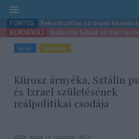
Kilépés
Rekordszinten az izraeli kivándorl
a
Kudarcba fulladt az iráni rezsi
tartalomba
Izrael
Vélemény
Kürosz árnyéka, Sztálin p
és Izrael születésének
reálpolitikai csodája
2026. május 14. csütörtök, 06:13