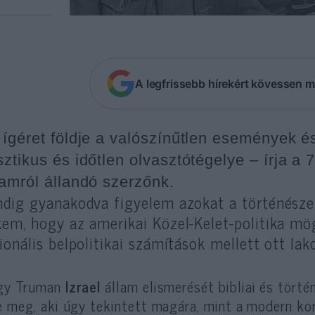
A legfrissebb hírekért kövessen m
 ígéret földje a valószínűtlen események és
ztikus és időtlen olvasztótégelye – írja a 7
lamról állandó szerzőnk.
dig gyanakodva figyelem azokat a történészeke
em, hogy az amerikai Közel-Kelet-politika mö
ionális belpolitikai számítások mellett ott lako
gy Truman
Izrael
állam elismerését bibliai és törté
e meg, aki úgy tekintett magára, mint a modern ko