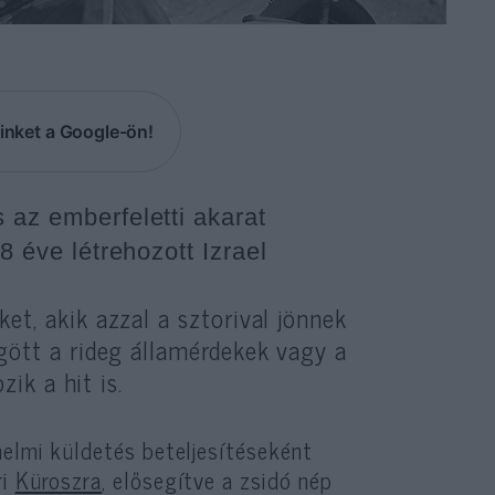
inket a Google-ön!
 az emberfeletti akarat
8 éve létrehozott Izrael
t, akik azzal a sztorival jönnek
gött a rideg államérdekek vagy a
zik a hit is.
nelmi küldetés beteljesítéseként
ri
Küroszra
, elősegítve a zsidó nép