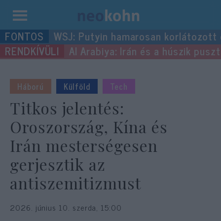
Kilépés
WSJ: Putyin hamarosan korlátozott
a
Al Arabiya: Irán és a húszik pus
tartalomba
Háború
Külföld
Tech
Titkos jelentés:
Oroszország, Kína és
Irán mesterségesen
gerjesztik az
antiszemitizmust
2026. június 10. szerda, 15:00