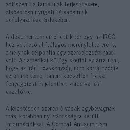
antiszemita tartalmak terjesztésére,
elsősorban nyugati társadalmak
befolyásolása érdekében.
A dokumentum emellett kitér egy, az IRGC-
hez köthető állítólagos merénylettervre is,
amelynek célpontja egy azerbajdzsáni rabbi
volt. Az amerikai külügy szerint ez arra utal,
hogy az iráni tevékenység nem korlátozódik
az online térre, hanem közvetlen fizikai
fenyegetést is jelenthet zsidó vallási
vezetőkre.
A jelentésben szereplő vádak egybevágnak
más, korábban nyilvánosságra került
információkkal. A Combat Antisemitism