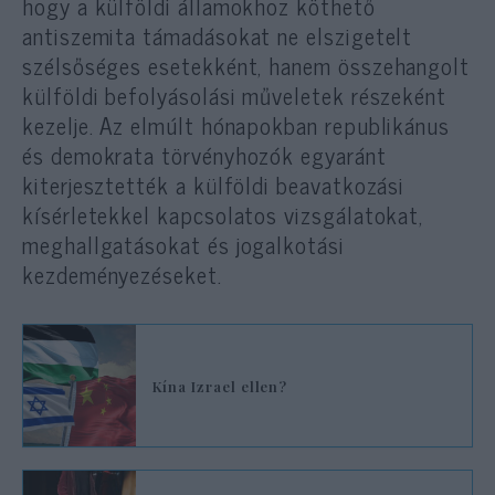
hogy a külföldi államokhoz köthető
antiszemita támadásokat ne elszigetelt
szélsőséges esetekként, hanem összehangolt
külföldi befolyásolási műveletek részeként
kezelje. Az elmúlt hónapokban republikánus
és demokrata törvényhozók egyaránt
kiterjesztették a külföldi beavatkozási
kísérletekkel kapcsolatos vizsgálatokat,
meghallgatásokat és jogalkotási
kezdeményezéseket.
Kína Izrael ellen?