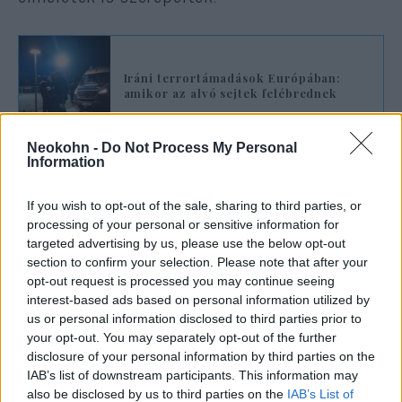
Iráni terrortámadások Európában:
amikor az alvó sejtek felébrednek
Neokohn -
Do Not Process My Personal
A Russia Matters elemzése szerint
Information
Oroszország 2026-ban hivatalosan 1,77
milliárd dollárt különített el propaganda- és
If you wish to opt-out of the sale, sharing to third parties, or
processing of your personal or sensitive information for
információs műveletekre. Kína éves szinten
targeted advertising by us, please use the below opt-out
mintegy 10 milliárd dollárt fordíthat külföldi
section to confirm your selection. Please note that after your
információs befolyásolási programokra, míg
opt-out request is processed you may continue seeing
interest-based ads based on personal information utilized by
Irán körülbelül 600 millió dollárt költ állami
us or personal information disclosed to third parties prior to
médiára és befolyásolási kampányokra, ezen
your opt-out. You may separately opt-out of the further
felül pedig további, nem nyilvános
disclosure of your personal information by third parties on the
összegeket fordít titkos műveletekre.
IAB’s list of downstream participants. This information may
also be disclosed by us to third parties on the
IAB’s List of