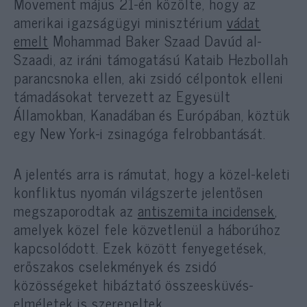
Movement május 21-én közölte, hogy az
amerikai igazságügyi minisztérium
vádat
emelt
Mohammad Baker Szaad Davúd al-
Szaadi, az iráni támogatású Kataib Hezbollah
parancsnoka ellen, aki zsidó célpontok elleni
támadásokat tervezett az Egyesült
Államokban, Kanadában és Európában, köztük
egy New York-i zsinagóga felrobbantását.
A jelentés arra is rámutat, hogy a közel-keleti
konfliktus nyomán világszerte jelentősen
megszaporodtak az
antiszemita incidensek
,
amelyek közel fele közvetlenül a háborúhoz
kapcsolódott. Ezek között fenyegetések,
erőszakos cselekmények és zsidó
közösségeket hibáztató összeesküvés-
elméletek is szerepeltek.