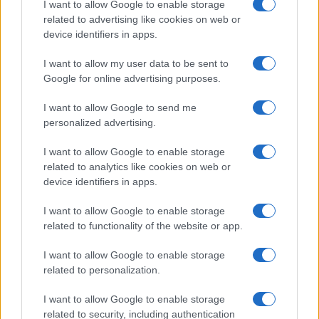
A jelentés szerint Kína szerepeltetése azt
I want to allow Google to enable storage
mutatja, hogy Washington immár nem csupán
related to advertising like cookies on web or
Iránt és Oroszországot tekinti problémás
device identifiers in apps.
szereplőnek ezen a téren, hanem egyre
I want to allow my user data to be sent to
nagyobb aggodalommal figyeli Peking
Google for online advertising purposes.
hajlandóságát is arra, hogy történelmi
I want to allow Google to send me
párhuzamokat és provokatív retorikát
personalized advertising.
használjon diplomáciai nyomásgyakorlás
céljából.
I want to allow Google to enable storage
related to analytics like cookies on web or
device identifiers in apps.
I want to allow Google to enable storage
Vajda Tamás nyílt levele a
related to functionality of the website or app.
magyarországi zsidó közösségekhez
I want to allow Google to enable storage
related to personalization.
Nem hozták nyilvánosságra a
I want to allow Google to enable storage
jelentést
related to security, including authentication