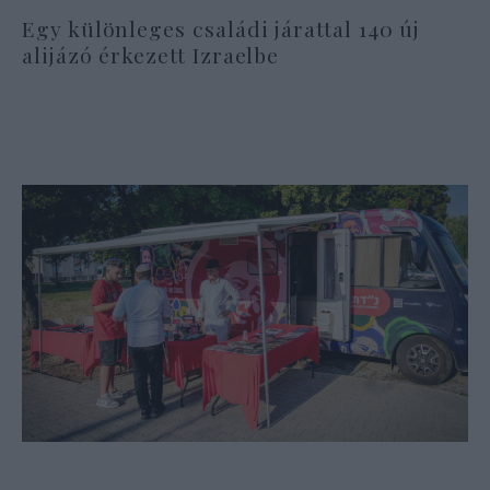
Egy különleges családi járattal 140 új
alijázó érkezett Izraelbe