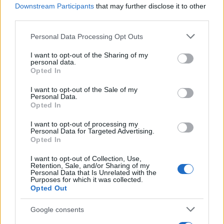
Downstream Participants
that may further disclose it to other
Kínai diplomata Izraelt a náci
third parties.
Németországhoz hasonlította
Please note that this website/app uses one or more Google
Personal Data Processing Opt Outs
services and may gather and store information including but
Kína kapcsán a külügyminisztérium egy olyan
not limited to your visit or usage behaviour. You may click to
I want to opt-out of the Sharing of my
personal data.
grant or deny consent to Google and its third-party tags to
közösségi médiás bejegyzést emel ki, amelyet
Opted In
use your data for below specified purposes in below Google
Kína oszakai főkonzulja tett közzé Japánban.
consent section.
I want to opt-out of the Sale of my
A diplomata ebben Izraelt a náci
Personal Data.
Opted In
Németországhoz hasonlította.
I want to opt-out of processing my
Personal Data for Targeted Advertising.
A bejegyzés heves tiltakozást váltott ki
Opted In
Izrael részéről, majd később törölték. A
I want to opt-out of Collection, Use,
Jewish News Syndicate szerint Jeruzsálem
Retention, Sale, and/or Sharing of my
Personal Data that Is Unrelated with the
hivatalos
diplomáciai tiltakozást
nyújtott be
Purposes for which it was collected.
Opted Out
Pekingnek az ügyben.
Google consents