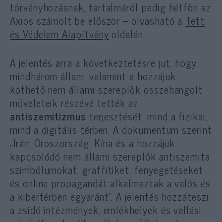
törvényhozásnak, tartalmáról pedig hétfőn az
Axios számolt be először – olvasható a
Tett
és Védelem Alapítvány
oldalán.
A jelentés arra a következtetésre jut, hogy
mindhárom állam, valamint a hozzájuk
köthető nem állami szereplők összehangolt
műveleteik részévé tették az
antiszemitizmus
terjesztését, mind a fizikai,
mind a digitális térben. A dokumentum szerint
„Irán, Oroszország, Kína és a hozzájuk
kapcsolódó nem állami szereplők antiszemita
szimbólumokat, graffitiket, fenyegetéseket
és online propagandát alkalmaztak a valós és
a kibertérben egyaránt”. A jelentés hozzáteszi:
a zsidó intézmények, emlékhelyek és vallási