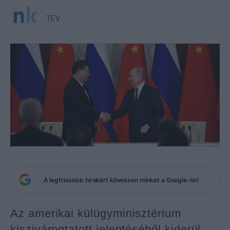
TEV
A legfrissebb hírekért kövessen minket a Google-ön!
Az amerikai külügyminisztérium
kiszivárogtatott jelentéséből kiderül,