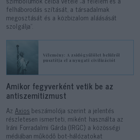
szimbólumok célba vétele „a félelem és a
felháborodás szítását, a társadalmak
megosztását és a közbizalom aláásását
szolgálja”.
Vélemény: A zsidógyűlölet belülről
pusztítja el a nyugati civilizációt
Amikor fegyverként vetik be az
antiszemitizmust
Az
Axios
beszámolója szerint a jelentés
részletesen ismerteti, miként használta az
Iráni Forradalmi Gárda (IRGC) a közösségi
médiában működő bot-hálózatokat