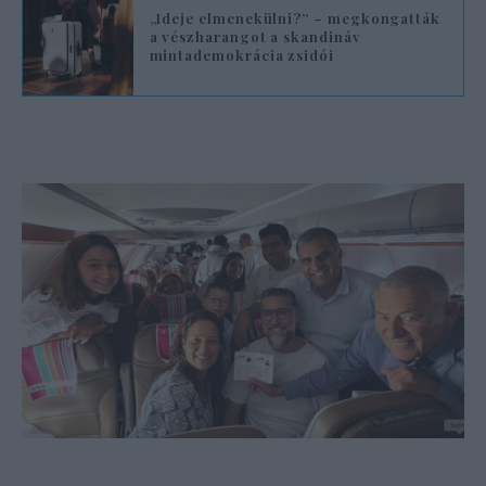
„Ideje elmenekülni?” – megkongatták
a vészharangot a skandináv
mintademokrácia zsidói