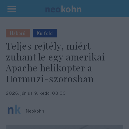
Kilépés
a
tartalomba
Háború
Külföld
Teljes rejtély, miért
zuhant le egy amerikai
Apache helikopter a
Hormuzi-szorosban
2026. június 9. kedd, 08:00
Neokohn