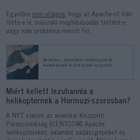
Egyelőre
nem világos
, hogy az Apache-ot Irán
lőtte-e le, műszaki meghibásodás történt-e,
vagy más probléma merült fel.
Bréking: amerikai vadászgépek
bombáztak le két iráni szigetet
Miért kellett lezuhannia a
helikopternek a Hormuzi-szorosban?
A NYT szerint az amerikai Központi
Parancsnokság (CENTCOM) Apache
helikoptereket, valamint vadászgépeket és