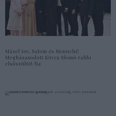
Mázel tov, Salom és Menuchi!
Megházasodott Köves Slomó rabbi
elsőszülött fia