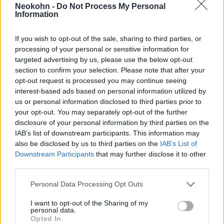
A CENTCOM vasárnap bejelentette, hogy a
Neokohn -
Do Not Process My Personal
Information
hétvégén lelőtt két iráni drónt, amelyek a
Hormuzi-szorosban fenyegették a nemzetközi
If you wish to opt-out of the sale, sharing to third parties, or
tengeri forgalmat, és hozzátette, hogy az
processing of your personal or sensitive information for
amerikai hadsereg továbbra is „készenlétben
targeted advertising by us, please use the below opt-out
section to confirm your selection. Please note that after your
áll, és készen áll az iráni agresszió elleni
opt-out request is processed you may continue seeing
védekezés folytatására”.
interest-based ads based on personal information utilized by
us or personal information disclosed to third parties prior to
your opt-out. You may separately opt-out of the further
disclosure of your personal information by third parties on the
Hadrendbe áll az Aranysas –
IAB’s list of downstream participants. This information may
bemutatták Izrael új harci
also be disclosed by us to third parties on the
IAB’s List of
helikopterét
Downstream Participants
that may further disclose it to other
third parties.
Trump: Irán haderejének annyi
Please note that this website/app uses one or more Google
Personal Data Processing Opt Outs
services and may gather and store information including but
not limited to your visit or usage behaviour. You may click to
I want to opt-out of the Sharing of my
Donald Trump szombaton az NBC-nek úgy
personal data.
grant or deny consent to Google and its third-party tags to
Opted In
use your data for below specified purposes in below Google