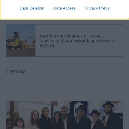
Irán csapást mért egy amerikai
bázisra
Data Deletion
Data Access
Privacy Policy
Washington rábólintott: AH-64E
Apache helikoptereket kap az izraeli
légierő
CENTCOM