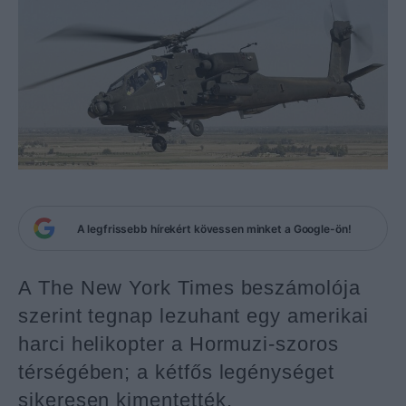
A legfrissebb hírekért kövessen minket a Google-ön!
A The New York Times beszámolója
szerint tegnap lezuhant egy amerikai
harci helikopter a Hormuzi-szoros
térségében; a kétfős legénységet
sikeresen kimentették.