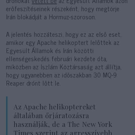
drónokat
vetett be
az Egyesült Államok azon
erőfeszítéseinek részeként, hogy megtörje
Irán blokádját a Hormuz-szoroson.
A jelentés hozzáteszi, hogy ez az első eset,
amikor egy Apache helikoptert lelőttek az
Egyesült Államok és Irán közötti
ellenségeskedés februári kezdete óta,
miközben az Iszlám Köztársaság azt állítja,
hogy ugyanebben az időszakban 30 MQ-9
Reaper drónt lőtt le.
Az Apache helikoptereket
általában őrjáratozásra
használják, de a The New York
Times szerint az agresszívebb