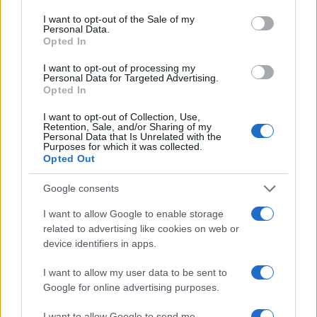
nyilatkozott
, hogy az amerikai–izraeli közös
csapások „teljesen megsemmisítették” Irán
consent section.
I want to opt-out of the Sale of my
Personal Data.
haderejét, és az iszlám rezsim
Opted In
rakétakapacitásának csupán 21%-a maradt
I want to opt-out of processing my
meg.
Personal Data for Targeted Advertising.
Opted In
I want to opt-out of Collection, Use,
Retention, Sale, and/or Sharing of my
Az Egyesült Államok azonban a
Personal Data that Is Unrelated with the
Purposes for which it was collected.
konfliktus során komoly
Opted Out
veszteségeket szenvedett: a
Google consents
CENTCOM áprilisban
bejelentette, hogy az „Epic Fury”
I want to allow Google to enable storage
related to advertising like cookies on web or
hadművelet során 13 amerikai
device identifiers in apps.
katona vesztette életét, további
399 pedig megsebesült.
I want to allow my user data to be sent to
Google for online advertising purposes.
I want to allow Google to send me