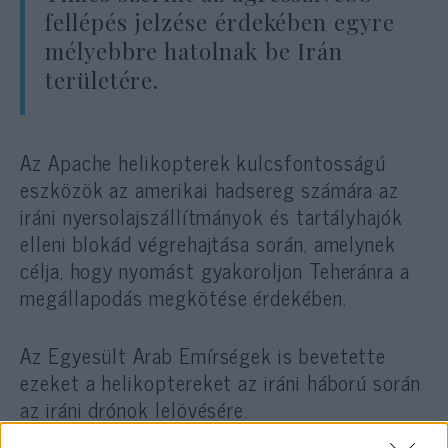
fellépés jelzése érdekében egyre
mélyebbre hatolnak be Irán
területére.
Az Apache helikopterek kulcsfontosságú
eszközök az amerikai hadsereg számára az
iráni nyersolajszállítmányok és tartályhajók
elleni blokád végrehajtása során, amelynek
célja, hogy nyomást gyakoroljon Teheránra a
megállapodás megkötése érdekében.
Az Egyesült Arab Emírségek is bevetette
ezeket a helikoptereket az iráni háború során
az iráni drónok lelövésére.