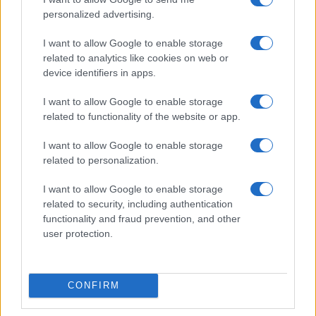
Szintén áprilisban Iránnak sikerült lelőnie egy
personalized advertising.
amerikai légierő F-15 Eagle repülőgépet, ami
I want to allow Google to enable storage
a gép pilótájának és navigátorának intenzív
related to analytics like cookies on web or
keresését eredményezte, akiket végül
device identifiers in apps.
mindkettőt megmentettek – írja a The
I want to allow Google to enable storage
Jeruslaem Post.
related to functionality of the website or app.
I want to allow Google to enable storage
Ezen felül márciusban három amerikai F-15-ös
related to personalization.
repülőgépet lőtt le a kuvaiti légvédelem egy
baráti tűz incidens során, de mind a hat
I want to allow Google to enable storage
related to security, including authentication
legénységi tag biztonságosan katapultált.
functionality and fraud prevention, and other
user protection.
Fotó: Wikipedia
CONFIRM
Bréking: Támadásba lendült a légierő,