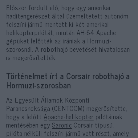
Először fordult elő, hogy egy amerikai
haditengerészet által üzemeltetett autonóm
felszíni jármű mentett ki két amerikai
helikopterpilótát, miután AH-64 Apache
gépüket lelőtték az irániak a Hormuzi-
szorosnál. A
robot
hajó bevetését hivatalosan
is
megerősítették
.
Történelmet írt a Corsair robothajó a
Hormuzi-szorosban
Az Egyesült Államok Központi
Parancsnoksága (CENTCOM) megerősítette,
hogy a lelőtt
Apache-helikopter
pilótáinak
mentésében egy
Saronic
Corsair típusú,
pilóta nélküli felszíni jármű vett részt, amely