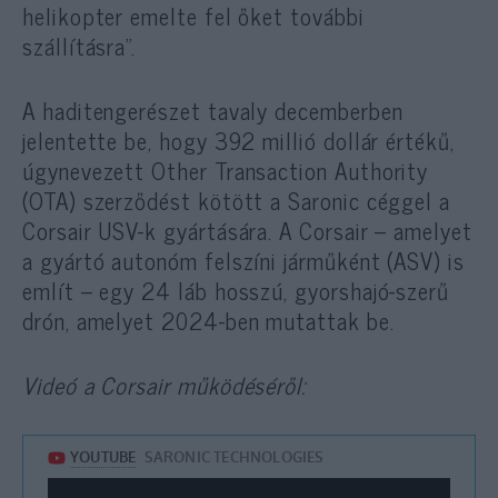
helikopter emelte fel őket további
szállításra”.
A haditengerészet tavaly decemberben
jelentette be, hogy 392 millió dollár értékű,
úgynevezett Other Transaction Authority
(OTA) szerződést kötött a Saronic céggel a
Corsair USV-k gyártására. A Corsair – amelyet
a gyártó autonóm felszíni járműként (ASV) is
említ – egy 24 láb hosszú, gyorshajó-szerű
drón, amelyet 2024-ben mutattak be.
Videó a Corsair működéséről: