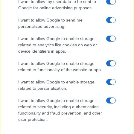
Államok bahreini, kuvaiti és jordániai katonai
I want to allow my user data to be sent to
Google for online advertising purposes.
létesítményei ellen
I want to allow Google to send me
Az iráni vezetés tagadta, hogy szándékosan
personalized advertising.
vették volna célba a helikoptert. Irán
I want to allow Google to enable storage
külügyminiszter-helyettese az
Al Jazeerának
related to analytics like cookies on web or
nyilatkozva azt mondta, hogy az ország nem
device identifiers in apps.
tudatosan lőtte le a gépet, míg Abbász
I want to allow Google to enable storage
Aragcsi iráni külügyminiszter
related to functionality of the website or app.
figyelmeztetett: Irán egyetlen támadást sem
I want to allow Google to enable storage
hagy válasz nélkül.
related to personalization.
I want to allow Google to enable storage
„Ha biztonságban akarnak lenni,
related to security, including authentication
functionality and fraud prevention, and other
hagyják el a térségünket”
user protection.