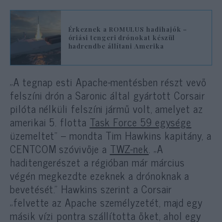
Érkeznek a ROMULUS hadihajók –
óriási tengeri drónokat készül
hadrendbe állítani Amerika
„A tegnap esti Apache-mentésben részt vevő
felszíni drón a Saronic által gyártott Corsair
pilóta nélküli felszíni jármű volt, amelyet az
amerikai 5. flotta
Task Force 59 egysége
üzemeltet” – mondta Tim Hawkins kapitány, a
CENTCOM szóvivője a
TWZ-nek
. „A
haditengerészet a régióban már március
végén megkezdte ezeknek a drónoknak a
bevetését.” Hawkins szerint a Corsair
„felvette az Apache személyzetét, majd egy
másik vízi pontra szállította őket, ahol egy