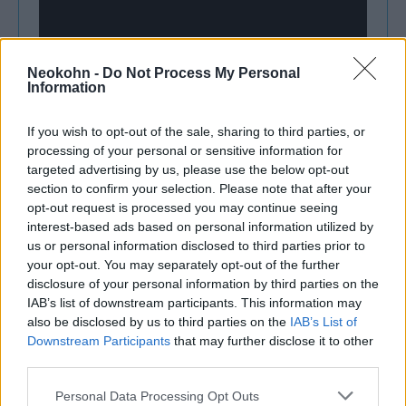
Neokohn -
Do Not Process My Personal
Information
If you wish to opt-out of the sale, sharing to third parties, or
processing of your personal or sensitive information for
targeted advertising by us, please use the below opt-out
section to confirm your selection. Please note that after your
opt-out request is processed you may continue seeing
A gyártó szerint robothajó hatótávolsága
interest-based ads based on personal information utilized by
us or personal information disclosed to third parties prior to
elérheti az 1000 tengeri mérföldet,
your opt-out. You may separately opt-out of the further
végsebessége 35 csomó, hasznos teherbírása
disclosure of your personal information by third parties on the
pedig 1000 font.
IAB’s list of downstream participants. This information may
also be disclosed by us to third parties on the
IAB’s List of
Downstream Participants
that may further disclose it to other
third parties.
Amerikai gépek bombázták meg Iránt,
Please note that this website/app uses one or more Google
Personal Data Processing Opt Outs
Teherán rakétákat lőtt ki a fél Közel-