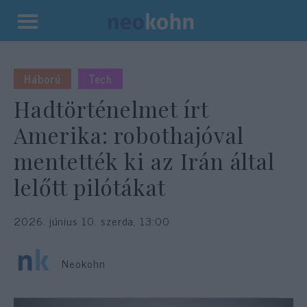
Kilépés
a
tartalomba
Háború
Tech
Hadtörténelmet írt
Amerika: robothajóval
mentették ki az Irán által
lelőtt pilótákat
2026. június 10. szerda, 13:00
Neokohn