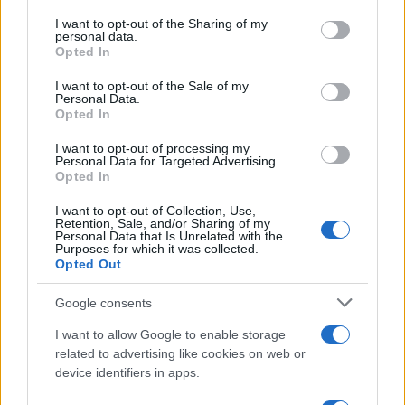
services and may gather and store information including but
Keletre
not limited to your visit or usage behaviour. You may click to
I want to opt-out of the Sharing of my
personal data.
grant or deny consent to Google and its third-party tags to
Opted In
use your data for below specified purposes in below Google
Amerika nem hagyta válasz nélkül
consent section.
I want to opt-out of the Sale of my
az Apache lelövését
Personal Data.
Opted In
Donald Trump amerikai elnök közben azt is
I want to opt-out of processing my
Personal Data for Targeted Advertising.
közölte, hogy az Apache helikoptert iráni
Opted In
erők lőtték le, ezért az amerikai légierő
megtorlócsapásokat
hajtott végre Iránban. Az
I want to opt-out of Collection, Use,
Retention, Sale, and/or Sharing of my
Egyesült Államok keddi légicsapásai iráni
Personal Data that Is Unrelated with the
Purposes for which it was collected.
légvédelmi rendszereket, földi
Opted Out
irányítóállomásokat és felderítő
Google consents
radarállomásokat vettek célba a Hormuzi-
szoros közelében. Válaszul Irán szerda
I want to allow Google to enable storage
related to advertising like cookies on web or
hajnalban szintén közölte, hogy
megtorló
device identifiers in apps.
támadásokat
hajtott végre az Egyesült