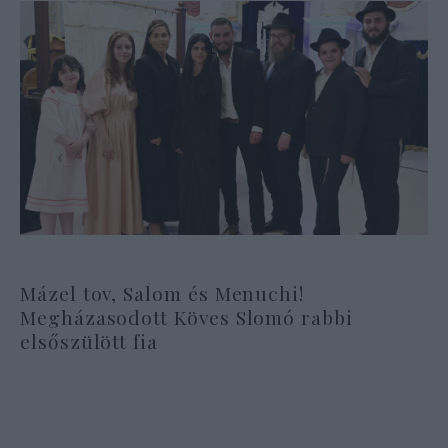
Mázel tov, Salom és Menuchi!
Megházasodott Köves Slomó rabbi
elsőszülött fia