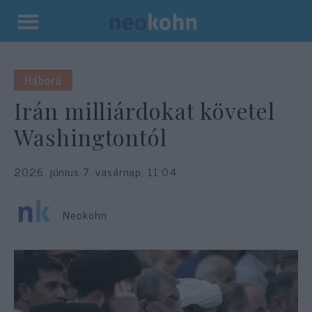
Kilépés
a
tartalomba
Háború
Irán milliárdokat követel
Washingtontól
2026. június 7. vasárnap, 11:04
Neokohn