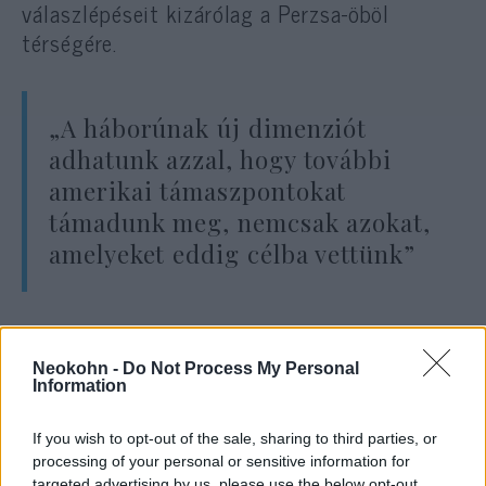
válaszlépéseit kizárólag a Perzsa-öböl
térségére.
„A háborúnak új dimenziót
adhatunk azzal, hogy további
amerikai támaszpontokat
támadunk meg, nemcsak azokat,
amelyeket eddig célba vettünk”
– mondta.
Neokohn -
Do Not Process My Personal
Information
A kijelentés különösen annak fényében
figyelemre méltó, hogy az elmúlt hónapokban
If you wish to opt-out of the sale, sharing to third parties, or
több amerikai katonai létesítmény is iráni
processing of your personal or sensitive information for
targeted advertising by us, please use the below opt-out